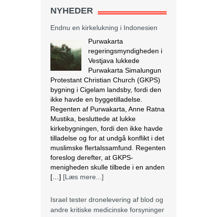
bygning i Cigelam landsby, fordi den
NYHEDER
ikke havde en byggetilladelse.
Regenten af Purwakarta, Anne Ratna
Mustika, besluttede at lukke
kirkebygningen, fordi den ikke havde
tilladelse og for at undgå konflikt i det
muslimske flertalssamfund. Regenten
foreslog derefter, at GKPS-
menigheden skulle tilbede i en anden
[…]
[Læs mere...]
Israel tester dronelevering af blod og
andre kritiske medicinske forsyninger
I krigs- og katastrofetider
kan droner være den
hurtigste og mest
effektive måde at
transportere blodprodukter og
medicin til hospitaler i periferien og til
IDF i felten. Den 28. marts lettede en
autonom drone med 3,8 kg blod fra