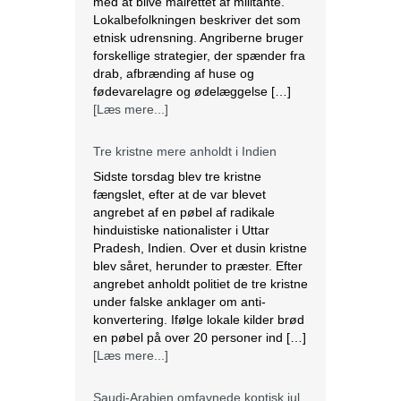
Tre kristne mere anholdt i Indien
Sidste torsdag blev tre kristne
fængslet, efter at de var blevet
angrebet af en pøbel af radikale
hinduistiske nationalister i Uttar
Pradesh, Indien. Over et dusin kristne
blev såret, herunder to præster. Efter
angrebet anholdt politiet de tre kristne
under falske anklager om anti-
konvertering. Ifølge lokale kilder brød
en pøbel på over 20 personer ind […]
[Læs mere...]
Saudi-Arabien omfavnede koptisk jul.
Biskop Marcos fra Egyptens Koptisk-
ortodokse kirke besøgte Saudi
Arabien, hvor han fejrede den østlige
juleliturgi sammen med 3.000
koptiske kristne bosiddende i landet.
Dette var den første offentlige
julefejring anerkendt af den islamiske
nation, der er hjemsted for