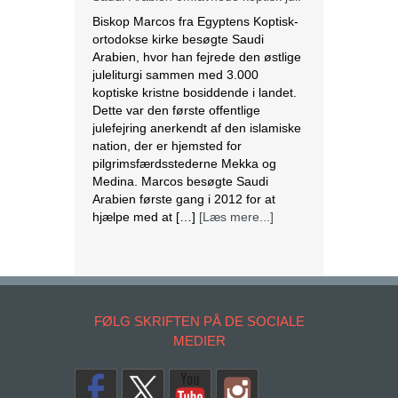
pilgrimsfærdsstederne Mekka og
Medina. Marcos besøgte Saudi
Arabien første gang i 2012 for at
hjælpe med at […]
[Læs mere...]
Lesbisk par i Costa Rica bliver viet
efter lovændring
De første vielser i Costa Rica mellem
par af samme køn har fundet sted
tirsdag. Det skriver BBC. Dermed er
Costa Rica det første
centralamerikanske land, der tillader
homoseksuelle par at gifte sig. Det
lesbiske par Alexandra Quiros og
Dunia Araya blev de første til at sige
“ja” til hinanden. Brylluppet blev vist
på nationalt […]
[Læs mere...]
FØLG SKRIFTEN PÅ DE SOCIALE
MEDIER
Abbas erklærer alle aftaler med Israel
og USA for færdige