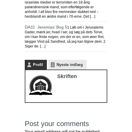
israelske medier er terroristen en 18-årig
palæstinensisk mand, som efterfølgende er
anholdt. I alt blev fire mennesker stukket ned –
heriblandt en ældre mand i 70-erne. Det […]
DA31: Jeremias’ Bog 5
1 Løb om i Jerusalems
Gader, mærk jer, hvad I ser, og søg på dets Torve,
om I kan finde nogen, om der er en, som øver Ret,
lægger Vind på Sandhed, så jeg kan tilgive dem. 2
Siger de: […]
Profil
Nyeste indlæg
Skriften
Post your comments
Your email address will not be published.