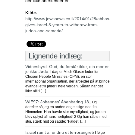
der ikke anerkender én.
Kilde:
http://www.jewsnews.co.il/2014/01/28/abbas-
gives-israel-3-years-to-withdraw-from-
judea-and-samaria/
Lignende indlæg:
Vidnesbyrd: Gud, du forstår ikke, din mor er
jo ikke Jøde.
I dag er Mitch Glaser leder for
Chosen People Ministries (CPM), en stor
international organisation, der arbejder på at bringe
evangeliet til jøder i hele verden. Sådan har det
ikke altid […]
WIE97: Johannes’ Åbenbaring 18
1 Og
derefter så jeg en anden engel stige ned fra
Himmelen. Han havde stor myndighed, og jorden
blev oplyst af hans herlighed! 2 Og han råbte med
stor, stærk røst og sagde: "Faldet, […]
Israel ramt af endnu et terrorangreb
I følge