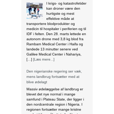
Rambam Medical Center i Haifa og
landede 13 minutter senere ved
Galilee Medical Center i Nahariya,
[…]
[Læs mere...]
Den nigerianske regering ser væk,
mens landbrug fortsætter med at
blive ødelagt
Massiv ødelæggelse af landbrug er
blevet det nye normal i mange
samfund i Plateau State, der ligger i
den nordcentrale region i Nigeria. I
regionen fortsætter mange kristne
med at blive målrettet af militante.
Lokalbefolkningen beskriver det som
etnisk udrensning. Angriberne bruger
forskellige strategier, der spænder fra
drab, afbrænding af huse og
fødevarelagre og ødelæggelse […]
[Læs mere...]