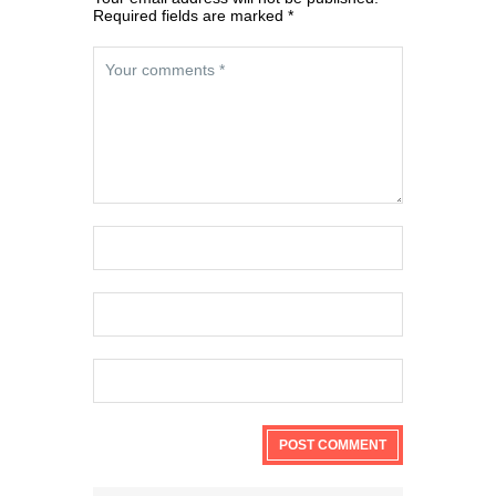
Required fields are marked *
Endnu en kirkelukning i Indonesien
Purwakarta
regeringsmyndigheden i
Vestjava lukkede
Purwakarta Simalungun
Protestant Christian Church (GKPS)