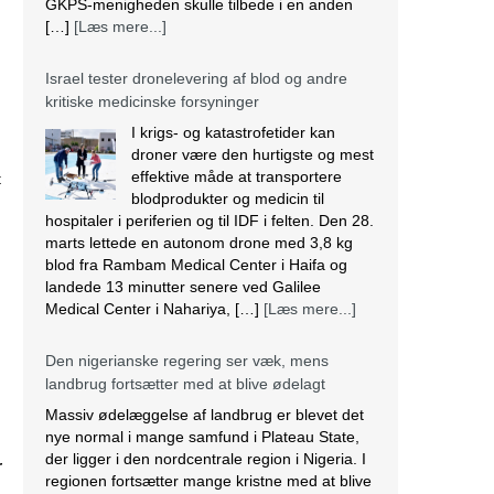
GKPS-menigheden skulle tilbede i en anden
[…]
[Læs mere...]
Israel tester dronelevering af blod og andre
kritiske medicinske forsyninger
I krigs- og katastrofetider kan
droner være den hurtigste og mest
effektive måde at transportere
t
blodprodukter og medicin til
hospitaler i periferien og til IDF i felten. Den 28.
marts lettede en autonom drone med 3,8 kg
blod fra Rambam Medical Center i Haifa og
landede 13 minutter senere ved Galilee
Medical Center i Nahariya, […]
[Læs mere...]
Den nigerianske regering ser væk, mens
landbrug fortsætter med at blive ødelagt
Massiv ødelæggelse af landbrug er blevet det
nye normal i mange samfund i Plateau State,
der ligger i den nordcentrale region i Nigeria. I
r
regionen fortsætter mange kristne med at blive