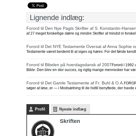
Lignende indlæg:
Forord til Den Nye Pagts Skrifter af S. Konstantin-Hanse
af 27 meget forskellige større og mindre Skrifter af mindst ni forske
Forord til Det NYE Testamente Oversat af Anna Sophie o
Testamente været bestemt til at siges og høres. For det første kendt
Forord til Bibelen på hverdagsdansk af 2007
Forord I 1992 
Bible. Den blev en stor succes, og rigtig mange mennesker har vær
Forord til Det Gamle Testamente af Fr. Buhl & O.A.
FORORD
søger at løse, er — i Modsætning til de hidtil benyttede, der havde
Profil
Nyeste indlæg
Skriften