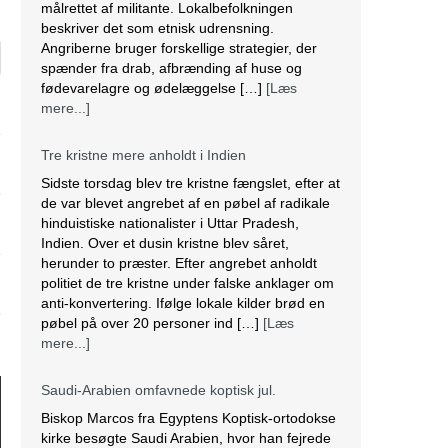
målrettet af militante. Lokalbefolkningen
beskriver det som etnisk udrensning.
Angriberne bruger forskellige strategier, der
spænder fra drab, afbrænding af huse og
fødevarelagre og ødelæggelse […]
[Læs
mere...]
Tre kristne mere anholdt i Indien
Sidste torsdag blev tre kristne fængslet, efter at
de var blevet angrebet af en pøbel af radikale
hinduistiske nationalister i Uttar Pradesh,
Indien. Over et dusin kristne blev såret,
herunder to præster. Efter angrebet anholdt
politiet de tre kristne under falske anklager om
anti-konvertering. Ifølge lokale kilder brød en
pøbel på over 20 personer ind […]
[Læs
mere...]
Saudi-Arabien omfavnede koptisk jul.
Biskop Marcos fra Egyptens Koptisk-ortodokse
kirke besøgte Saudi Arabien, hvor han fejrede