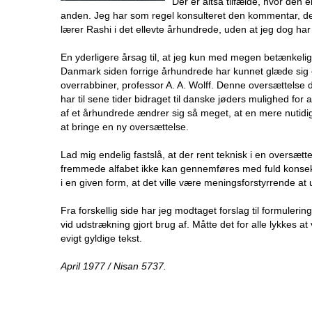
Der er altså tilfælde, hvor den 
anden. Jeg har som regel konsulteret den kommentar, der i
lærer Rashi i det ellevte århundrede, uden at jeg dog har
En yderligere årsag til, at jeg kun med megen betænkeli
Danmark siden forrige århundrede har kunnet glæde si
overrabbiner, professor A. A. Wolff. Denne oversættelse 
har til sene tider bidraget til danske jøders mulighed for
af et århundrede ændrer sig så meget, at en mere nutidig 
at bringe en ny oversættelse.
Lad mig endelig fastslå, at der rent teknisk i en oversæ
fremmede alfabet ikke kan gennemføres med fuld konsekv
i en given form, at det ville være meningsforstyrrende at 
Fra forskellig side har jeg modtaget forslag til formulerin
vid udstrækning gjort brug af. Måtte det for alle lykkes at
evigt gyldige tekst.
April 1977 / Nisan 5737.