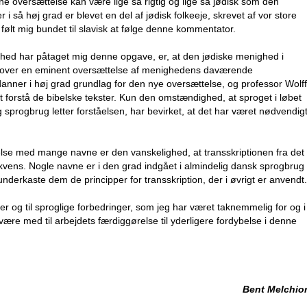
ene oversættelse kan være lige så rigtig og lige så jødisk som den
 så høj grad er blevet en del af jødisk folkeeje, skrevet af vor store
 følt mig bundet til slavisk at følge denne kommentator.
ghed har påtaget mig denne opgave, er, at den jødiske menighed i
g over en eminent oversættelse af menighedens daværende
danner i høj grad grundlag for den nye oversættelse, og professor Wolff
 at forstå de bibelske tekster. Kun den omstændighed, at sproget i løbet
sprogbrug letter forståelsen, har bevirket, at det har været nødvendig
ttelse med mange navne er den vanskelighed, at transskriptionen fra det
ens. Nogle navne er i den grad indgået i almindelig dansk sprogbrug
underkaste dem de principper for transskription, der i øvrigt er anvendt.
ger og til sproglige forbedringer, som jeg har været taknemmelig for og i
 være med til arbejdets færdiggørelse til yderligere fordybelse i denne
Bent Melchio