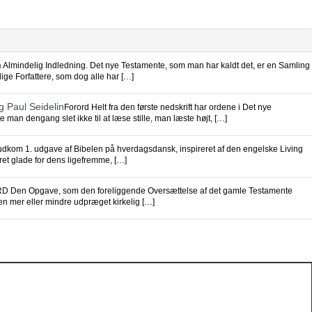
n
Almindelig Indledning. Det nye Testamente, som man har kaldt det, er en Samling
llige Forfattere, som dog alle har […]
g Paul Seidelin
Forord Helt fra den første nedskrift har ordene i Det nye
e man dengang slet ikke til at læse stille, man læste højt, […]
udkom 1. udgave af Bibelen på hverdagsdansk, inspireret af den engelske Living
et glade for dens ligefremme, […]
 Den Opgave, som den foreliggende Oversættelse af det gamle Testamente
 en mer eller mindre udpræget kirkelig […]