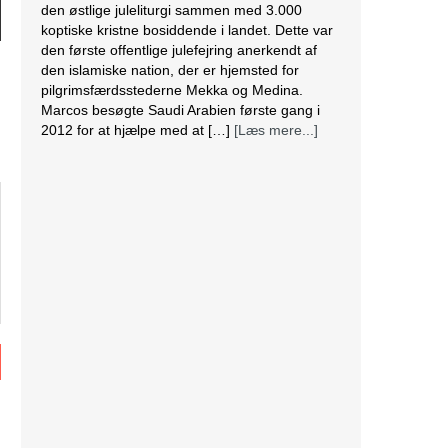
den østlige juleliturgi sammen med 3.000
koptiske kristne bosiddende i landet. Dette var
den første offentlige julefejring anerkendt af
den islamiske nation, der er hjemsted for
pilgrimsfærdsstederne Mekka og Medina.
Marcos besøgte Saudi Arabien første gang i
2012 for at hjælpe med at […]
[Læs mere...]
Lesbisk par i Costa Rica bliver viet efter
lovændring
De første vielser i Costa Rica mellem par af
samme køn har fundet sted tirsdag. Det skriver
BBC. Dermed er Costa Rica det første
centralamerikanske land, der tillader
homoseksuelle par at gifte sig. Det lesbiske par
Alexandra Quiros og Dunia Araya blev de
første til at sige “ja” til hinanden. Brylluppet blev
vist på nationalt […]
[Læs mere...]
Abbas erklærer alle aftaler med Israel og USA
for færdige