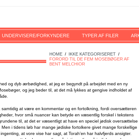
UNDERVISERE/FORKYNDERE
TYPER AF FILER
AR
HOME
/
IKKE KATEGORISERET
/
FORORD TIL DE FEM MOSEBØGER AF
BENT MELCHIOR
hed og dyb ærbødighed, at jeg er begyndt på arbejdet med en ny
sebøger, og jeg beder til, at det må lykkes at gengive indholdet af
måde.
 samtidig at være en kommentar og en fortolkning, fordi oversætteren
ligheder, hvor små nuancer kan betyde en væsentlig forskel i tekstens
grundene til, at det er væsentligt at have en speciel jødisk oversættelse
. Men i tidens løb har mange jødiske fortolkere givet mange forskellige
ingenting, at vore vise har sagt, at Torah’en har halvfjerds ansigter.