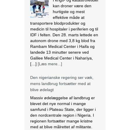
[…]
[Læs mere...]
Den nigerianske regering ser væk,
mens landbrug fortsætter med at
blive ødelagt
Massiv ødelæggelse af landbrug er
blevet det nye normal i mange
samfund i Plateau State, der ligger i
den nordcentrale region i Nigeria. I
regionen fortsætter mange kristne
med at blive målrettet af militante.
Lokalbefolkningen beskriver det som
etnisk udrensning. Angriberne bruger
forskellige strategier, der spænder fra
drab, afbrænding af huse og
fødevarelagre og ødelæggelse […]
[Læs mere...]
Tre kristne mere anholdt i Indien
Sidste torsdag blev tre kristne
fængslet, efter at de var blevet