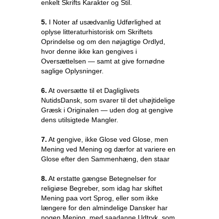
enkelt Skrifts Karakter og Stil.
5.
I Noter af usædvanlig Udførlighed at
oplyse litteraturhistorisk om Skriftets
Oprindelse og om den nøjagtige Ordlyd,
hvor denne ikke kan gengives i
Oversættelsen — samt at give fornødne
saglige Oplysninger.
6.
At oversætte til et Dagliglivets
NutidsDansk, som svarer til det uhøjtidelige
Græsk i Originalen — uden dog at gengive
dens utilsigtede Mangler.
7.
At gengive, ikke Glose ved Glose, men
Mening ved Mening og dærfor at variere en
Glose efter den Sammenhæng, den staar
8.
At erstatte gængse Betegnelser for
religiøse Begreber, som idag har skiftet
Mening paa vort Sprog, eller som ikke
længere for den almindelige Dansker har
nogen Mening, med saadanne Udtryk, som