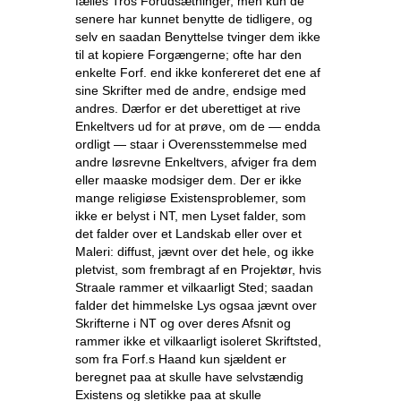
fælles Tros Forudsætninger, men kun de
senere har kunnet benytte de tidligere, og
selv en saadan Benyttelse tvinger dem ikke
til at kopiere Forgængerne; ofte har den
enkelte Forf. end ikke konfereret det ene af
sine Skrifter med de andre, endsige med
andres. Dærfor er det uberettiget at rive
Enkeltvers ud for at prøve, om de — endda
ordligt — staar i Overensstemmelse med
andre løsrevne Enkeltvers, afviger fra dem
eller maaske modsiger dem. Der er ikke
mange religiøse Existensproblemer, som
ikke er belyst i NT, men Lyset falder, som
det falder over et Landskab eller over et
Maleri: diffust, jævnt over det hele, og ikke
pletvist, som frembragt af en Projektør, hvis
Straale rammer et vilkaarligt Sted; saadan
falder det himmelske Lys ogsaa jævnt over
Skrifterne i NT og over deres Afsnit og
rammer ikke et vilkaarligt isoleret Skriftsted,
som fra Forf.s Haand kun sjældent er
beregnet paa at skulle have selvstændig
Existens og sletikke paa at skulle