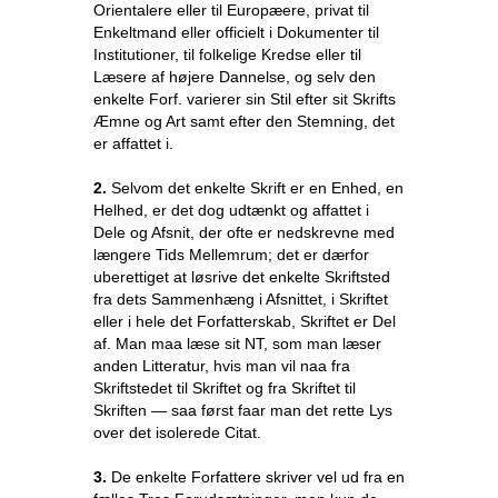
Orientalere eller til Europæere, privat til
Enkeltmand eller officielt i Dokumenter til
Institutioner, til folkelige Kredse eller til
Læsere af højere Dannelse, og selv den
enkelte Forf. varierer sin Stil efter sit Skrifts
Æmne og Art samt efter den Stemning, det
er affattet i.
2.
Selvom det enkelte Skrift er en Enhed, en
Helhed, er det dog udtænkt og affattet i
Dele og Afsnit, der ofte er nedskrevne med
længere Tids Mellemrum; det er dærfor
uberettiget at løsrive det enkelte Skriftsted
fra dets Sammenhæng i Afsnittet, i Skriftet
eller i hele det Forfatterskab, Skriftet er Del
af. Man maa læse sit NT, som man læser
anden Litteratur, hvis man vil naa fra
Skriftstedet til Skriftet og fra Skriftet til
Skriften — saa først faar man det rette Lys
over det isolerede Citat.
3.
De enkelte Forfattere skriver vel ud fra en