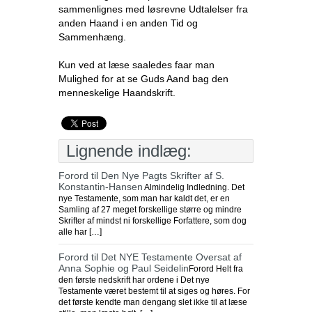
sammenlignes med løsrevne Udtalelser fra
anden Haand i en anden Tid og
Sammenhæng.
Kun ved at læse saaledes faar man
Mulighed for at se Guds Aand bag den
menneskelige Haandskrift.
Lignende indlæg:
Forord til Den Nye Pagts Skrifter af S.
Konstantin-Hansen
Almindelig Indledning. Det
nye Testamente, som man har kaldt det, er en
Samling af 27 meget forskellige større og mindre
Skrifter af mindst ni forskellige Forfattere, som dog
alle har […]
Forord til Det NYE Testamente Oversat af
Anna Sophie og Paul Seidelin
Forord Helt fra
den første nedskrift har ordene i Det nye
Testamente været bestemt til at siges og høres. For
det første kendte man dengang slet ikke til at læse