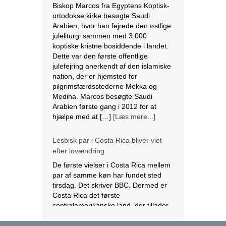
hjælpe med at […]
[Læs mere...]
Lesbisk par i Costa Rica bliver viet
efter lovændring
De første vielser i Costa Rica mellem
par af samme køn har fundet sted
tirsdag. Det skriver BBC. Dermed er
Costa Rica det første
centralamerikanske land, der tillader
homoseksuelle par at gifte sig. Det
lesbiske par Alexandra Quiros og
Dunia Araya blev de første til at sige
“ja” til hinanden. Brylluppet blev vist
på nationalt […]
[Læs mere...]
Abbas erklærer alle aftaler med Israel
og USA for færdige
Mahmoud Abbas erklærer alle aftaler
og forståelser med Israel og USA for
at være afsluttet. Det siger den