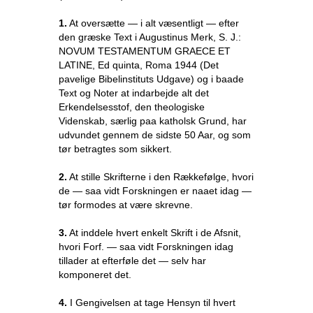
1.
At oversætte — i alt væsentligt — efter
den græske Text i Augustinus Merk, S. J.:
NOVUM TESTAMENTUM GRAECE ET
LATINE, Ed quinta, Roma 1944 (Det
pavelige Bibelinstituts Udgave) og i baade
Text og Noter at indarbejde alt det
Erkendelsesstof, den theologiske
Videnskab, særlig paa katholsk Grund, har
udvundet gennem de sidste 50 Aar, og som
tør betragtes som sikkert.
2.
At stille Skrifterne i den Rækkefølge, hvori
de — saa vidt Forskningen er naaet idag —
tør formodes at være skrevne.
3.
At inddele hvert enkelt Skrift i de Afsnit,
hvori Forf. — saa vidt Forskningen idag
tillader at efterføle det — selv har
komponeret det.
4.
I Gengivelsen at tage Hensyn til hvert