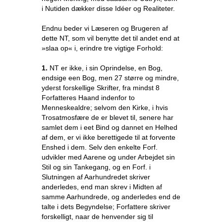
i Nutiden dækker disse Idéer og Realiteter.
Endnu beder vi Læseren og Brugeren af
dette NT, som vil benytte det til andet end at
»slaa op« i, erindre tre vigtige Forhold:
1.
NT er ikke, i sin Oprindelse, en Bog,
endsige een Bog, men 27 større og mindre,
yderst forskellige Skrifter, fra mindst 8
Forfatteres Haand indenfor to
Menneskealdre; selvom den Kirke, i hvis
Trosatmosfære de er blevet til, senere har
samlet dem i eet Bind og dannet en Helhed
af dem, er vi ikke berettigede til at forvente
Enshed i dem. Selv den enkelte Forf.
udvikler med Aarene og under Arbejdet sin
Stil og sin Tankegang, og en Forf. i
Slutningen af Aarhundredet skriver
anderledes, end man skrev i Midten af
samme Aarhundrede, og anderledes end de
talte i dets Begyndelse; Forfattere skriver
forskelligt, naar de henvender sig til