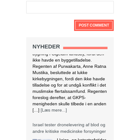
NYHEDER
Israel tester dronelevering af blod og
andre kritiske medicinske forsyninger
I krigs- og katastrofetider
kan droner være den
hurtigste og mest
effektive måde at
transportere blodprodukter og
medicin til hospitaler i periferien og til
IDF i felten. Den 28. marts lettede en
autonom drone med 3,8 kg blod fra
Rambam Medical Center i Haifa og
landede 13 minutter senere ved
Galilee Medical Center i Nahariya,