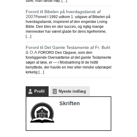
stille, man læste højt, […]
Forord til Bibelen på hverdagsdansk af
2007
Forord I 1992 udkom 1. udgave af Bibelen på
hverdagsdansk, inspireret af den engelske Living
Bible. Den blev en stor succes, og rigtig mange
mennesker har været glade for dens ligefremme,
[…]
Forord til Det Gamle Testamente af Fr. Buhl
& O.A.
FORORD Den Opgave, som den
foreliggende Oversættelse af det gamle Testamente
søger at løse, er — i Modsætning til de hidtil
benyttede, der havde en mer eller mindre udpræget
kirkelig […]
Profil
Nyeste indlæg
Skriften