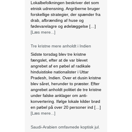
angrebet af en pøbel af radikale
hinduistiske nationalister i Uttar
Pradesh, Indien. Over et dusin kristne
blev såret, herunder to præster. Efter
angrebet anholdt politiet de tre kristne
under falske anklager om anti-
konvertering. Ifølge lokale kilder brød
en pøbel på over 20 personer ind […]
[Læs mere...]
Saudi-Arabien omfavnede koptisk jul.
Biskop Marcos fra Egyptens Koptisk-
ortodokse kirke besøgte Saudi
Arabien, hvor han fejrede den østlige
juleliturgi sammen med 3.000
koptiske kristne bosiddende i landet.
Dette var den første offentlige
julefejring anerkendt af den islamiske
nation, der er hjemsted for
pilgrimsfærdsstederne Mekka og
Medina. Marcos besøgte Saudi
Arabien første gang i 2012 for at