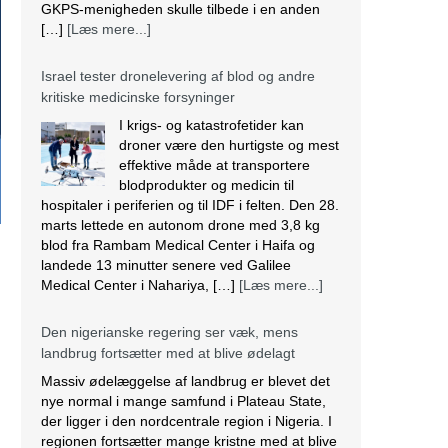
GKPS-menigheden skulle tilbede i en anden
[…]
[Læs mere...]
Israel tester dronelevering af blod og andre
kritiske medicinske forsyninger
I krigs- og katastrofetider kan
droner være den hurtigste og mest
effektive måde at transportere
blodprodukter og medicin til
hospitaler i periferien og til IDF i felten. Den 28.
marts lettede en autonom drone med 3,8 kg
blod fra Rambam Medical Center i Haifa og
landede 13 minutter senere ved Galilee
Medical Center i Nahariya, […]
[Læs mere...]
Den nigerianske regering ser væk, mens
landbrug fortsætter med at blive ødelagt
Massiv ødelæggelse af landbrug er blevet det
nye normal i mange samfund i Plateau State,
der ligger i den nordcentrale region i Nigeria. I
regionen fortsætter mange kristne med at blive