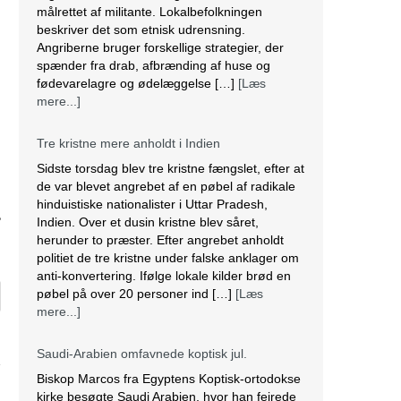
målrettet af militante. Lokalbefolkningen
beskriver det som etnisk udrensning.
Angriberne bruger forskellige strategier, der
spænder fra drab, afbrænding af huse og
fødevarelagre og ødelæggelse […]
[Læs
mere...]
Tre kristne mere anholdt i Indien
Sidste torsdag blev tre kristne fængslet, efter at
de var blevet angrebet af en pøbel af radikale
hinduistiske nationalister i Uttar Pradesh,
2
Indien. Over et dusin kristne blev såret,
herunder to præster. Efter angrebet anholdt
politiet de tre kristne under falske anklager om
anti-konvertering. Ifølge lokale kilder brød en
pøbel på over 20 personer ind […]
[Læs
mere...]
Saudi-Arabien omfavnede koptisk jul.
Biskop Marcos fra Egyptens Koptisk-ortodokse
kirke besøgte Saudi Arabien, hvor han fejrede