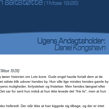
 (1Mose 19:26)
g læser historien om Lots kone. Guds engel havde fortalt dem at de
ve et sidste blik udover hendes by. Hun ville lige mindes hendes gamle by
byens muligheder, forlystelser og fristelser. Men hendes længsel efter
 Det var for sent hun indså at hun ikke levede det “frie liv”, men at hun
 helbredt. Der står ikke at han kiggede sig tilbage, og der er intet