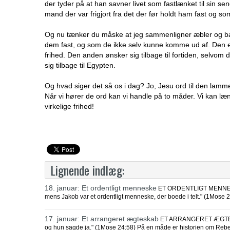
der tyder på at han savner livet som fastlænket til sin se
mand der var frigjort fra det der før holdt ham fast og
Og nu tænker du måske at jeg sammenligner æbler og bana
dem fast, og som de ikke selv kunne komme ud af. Den ene
frihed. Den anden ønsker sig tilbage til fortiden, selvom
sig tilbage til Egypten.
Og hvad siger det så os i dag? Jo, Jesu ord til den la
Når vi hører de ord kan vi handle på to måder. Vi kan længe
virkelige frihed!
Lignende indlæg:
18. januar: Et ordentligt menneske
ET ORDENTLIGT MENNESKE "
mens Jakob var et ordentligt menneske, der boede i telt." (1Mose
17. januar: Et arrangeret ægteskab
ET ARRANGERET ÆGTESKAB
og hun sagde ja." (1Mose 24:58) På en måde er historien om Rebek