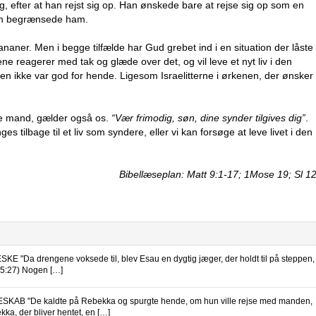
ng, efter at han rejst sig op. Han ønskede bare at rejse sig op som en
 som begrænsede ham.
ner. Men i begge tilfælde har Gud grebet ind i en situation der låste
 reagerer med tak og glæde over det, og vil leve et nyt liv i den
 den ikke var god for hende. Ligesom Israelitterne i ørkenen, der ønsker
mme mand, gælder også os.
“Vær frimodig, søn, dine synder tilgives dig”
.
s tilbage til et liv som syndere, eller vi kan forsøge at leve livet i den
Bibellæseplan: Matt 9:1-17; 1Mose 19; Sl 1
Da drengene voksede til, blev Esau en dygtig jæger, der holdt til på steppen,
 25:27) Nogen […]
 "De kaldte på Rebekka og spurgte hende, om hun ville rejse med manden,
ka, der bliver hentet, en […]