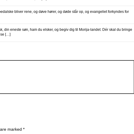
alske bliver rene, og døve hører, og døde står op, og evangeliet forkyndes for
n eneste søn, ham du elsker, og begiv dig til Morija-landet. Dér skal du bringe
ose […]
 are marked *