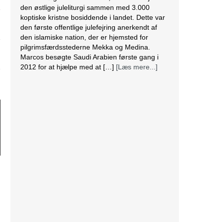
den østlige juleliturgi sammen med 3.000
koptiske kristne bosiddende i landet. Dette var
den første offentlige julefejring anerkendt af
den islamiske nation, der er hjemsted for
pilgrimsfærdsstederne Mekka og Medina.
Marcos besøgte Saudi Arabien første gang i
2012 for at hjælpe med at […]
[Læs mere...]
Lesbisk par i Costa Rica bliver viet efter
lovændring
De første vielser i Costa Rica mellem par af
samme køn har fundet sted tirsdag. Det skriver
BBC. Dermed er Costa Rica det første
centralamerikanske land, der tillader
homoseksuelle par at gifte sig. Det lesbiske par
Alexandra Quiros og Dunia Araya blev de
første til at sige “ja” til hinanden. Brylluppet blev
vist på nationalt […]
[Læs mere...]
Abbas erklærer alle aftaler med Israel og USA
for færdige