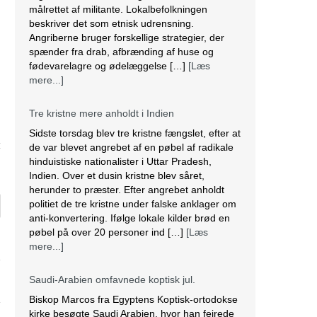
målrettet af militante. Lokalbefolkningen
beskriver det som etnisk udrensning.
Angriberne bruger forskellige strategier, der
spænder fra drab, afbrænding af huse og
fødevarelagre og ødelæggelse […]
[Læs
mere...]
Tre kristne mere anholdt i Indien
Sidste torsdag blev tre kristne fængslet, efter at
4
de var blevet angrebet af en pøbel af radikale
hinduistiske nationalister i Uttar Pradesh,
Indien. Over et dusin kristne blev såret,
herunder to præster. Efter angrebet anholdt
politiet de tre kristne under falske anklager om
anti-konvertering. Ifølge lokale kilder brød en
pøbel på over 20 personer ind […]
[Læs
mere...]
Saudi-Arabien omfavnede koptisk jul.
Biskop Marcos fra Egyptens Koptisk-ortodokse
kirke besøgte Saudi Arabien, hvor han fejrede