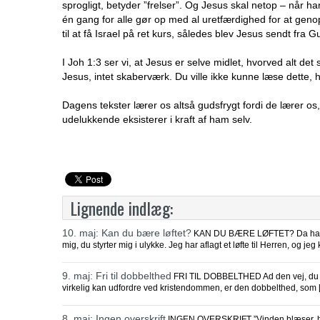
sprogligt, betyder ”frelser”. Og Jesus skal netop – når
én gang for alle gør op med al uretfærdighed for at g
til at få Israel på ret kurs, således blev Jesus sendt fra 
I Joh 1:3 ser vi, at Jesus er selve midlet, hvorved alt de
Jesus, intet skaberværk. Du ville ikke kunne læse dette, hv
Dagens tekster lærer os altså gudsfrygt fordi de lærer o
udelukkende eksisterer i kraft af ham selv.
Lignende indlæg:
10. maj: Kan du bære løftet?
KAN DU BÆRE LØFTET? Da han fik
mig, du styrter mig i ulykke. Jeg har aflagt et løfte til Herren, og jeg
9. maj: Fri til dobbelthed
FRI TIL DOBBELTHED Ad den vej, du befal
virkelig kan udfordre ved kristendommen, er den dobbelthed, som 
8. maj: Ingen overskrift
INGEN OVERSKRIFT ”Vinden blæser, hvor