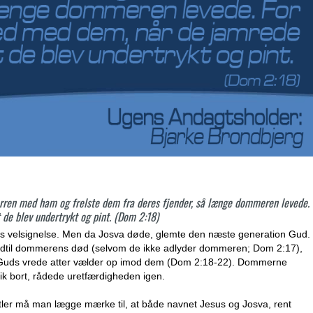
rren med ham og frelste dem fra deres fjender, så længe dommeren levede.
de blev undertrykt og pint. (Dom 2:18)
uds velsignelse. Men da Josva døde, glemte den næste generation Gud.
ndtil dommerens død (selvom de ikke adlyder dommeren; Dom 2:17),
t Guds vrede atter vælder op imod dem (Dom 2:18-22). Dommerne
ik bort, rådede uretfærdigheden igen.
pitler må man lægge mærke til, at både navnet Jesus og Josva, rent