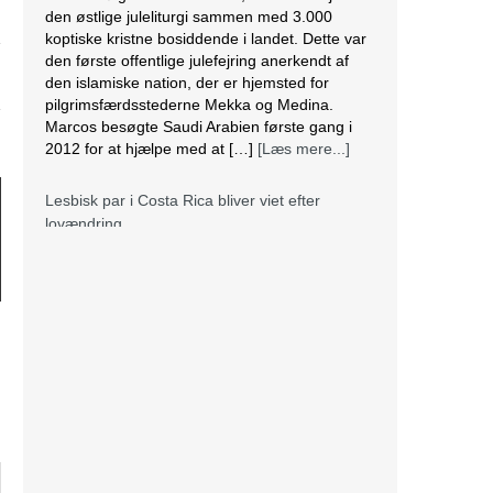
den østlige juleliturgi sammen med 3.000
koptiske kristne bosiddende i landet. Dette var
den første offentlige julefejring anerkendt af
den islamiske nation, der er hjemsted for
pilgrimsfærdsstederne Mekka og Medina.
Marcos besøgte Saudi Arabien første gang i
2012 for at hjælpe med at […]
[Læs mere...]
Lesbisk par i Costa Rica bliver viet efter
lovændring
De første vielser i Costa Rica mellem par af
samme køn har fundet sted tirsdag. Det skriver
BBC. Dermed er Costa Rica det første
centralamerikanske land, der tillader
homoseksuelle par at gifte sig. Det lesbiske par
Alexandra Quiros og Dunia Araya blev de
første til at sige “ja” til hinanden. Brylluppet blev
vist på nationalt […]
[Læs mere...]
Abbas erklærer alle aftaler med Israel og USA
for færdige