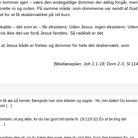
 han kommer igen – være den endegyldige dommer der aldrig forgår, men
enoprette ro og orden. På samme måde, som dommerne var sendt af Gud
Gud for at få skaberværket på ret kurs.
t skabte – det som er – får eksistens. Uden Jesus, ingen eksistens. Uden
is ikke det var fordi Jesus fandtes. Så radikalt er det.
s, at Jesus både er frelser og dommer for hele det skaberværk, som
Bibellæseplan: Joh 1:1-18; Dom 2-3; Sl 11
 øje på hende, flængede han sine klæder og sagde: ”Ak, min datter! Du knuser
 kan […]
er, vil jeg løbe, for du har gjort mit hjerte fri. (Sl 119:32) Én af de ting der
[…]
hen den vil, og du hører den suse, men du ved ikke, hvor den kommer fra, og