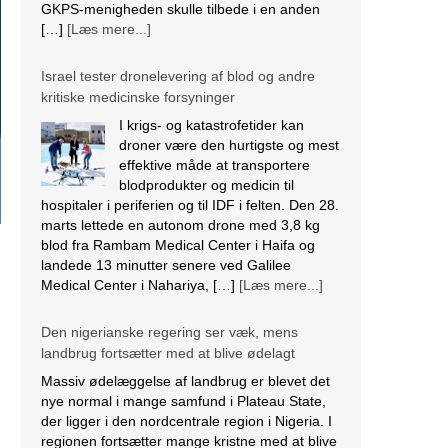
GKPS-menigheden skulle tilbede i en anden
[…]
[Læs mere...]
Israel tester dronelevering af blod og andre
kritiske medicinske forsyninger
I krigs- og katastrofetider kan
droner være den hurtigste og mest
effektive måde at transportere
blodprodukter og medicin til
hospitaler i periferien og til IDF i felten. Den 28.
marts lettede en autonom drone med 3,8 kg
blod fra Rambam Medical Center i Haifa og
landede 13 minutter senere ved Galilee
Medical Center i Nahariya, […]
[Læs mere...]
Den nigerianske regering ser væk, mens
landbrug fortsætter med at blive ødelagt
Massiv ødelæggelse af landbrug er blevet det
nye normal i mange samfund i Plateau State,
der ligger i den nordcentrale region i Nigeria. I
regionen fortsætter mange kristne med at blive