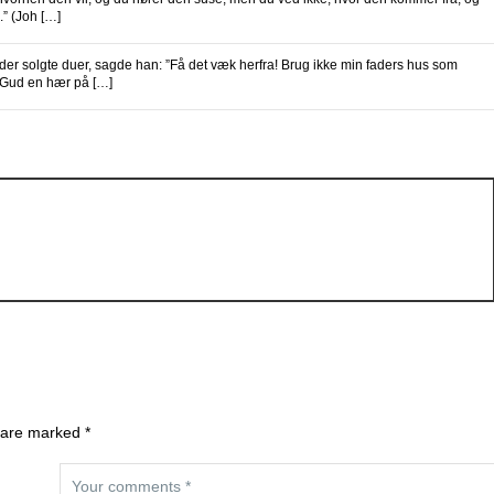
.” (Joh […]
 solgte duer, sagde han: ”Få det væk herfra! Brug ikke min faders hus som
 Gud en hær på […]
 are marked *