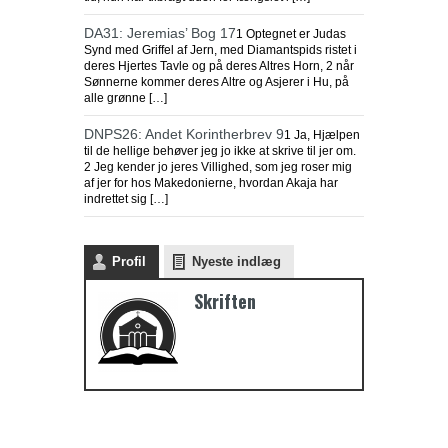
DA31: Jeremias’ Bog 17
1 Optegnet er Judas
Synd med Griffel af Jern, med Diamantspids ristet i
deres Hjertes Tavle og på deres Altres Horn, 2 når
Sønnerne kommer deres Altre og Asjerer i Hu, på
alle grønne […]
DNPS26: Andet Korintherbrev 9
1 Ja, Hjælpen
til de hellige behøver jeg jo ikke at skrive til jer om.
2 Jeg kender jo jeres Villighed, som jeg roser mig
af jer for hos Makedonierne, hvordan Akaja har
indrettet sig […]
Profil
Nyeste indlæg
Skriften