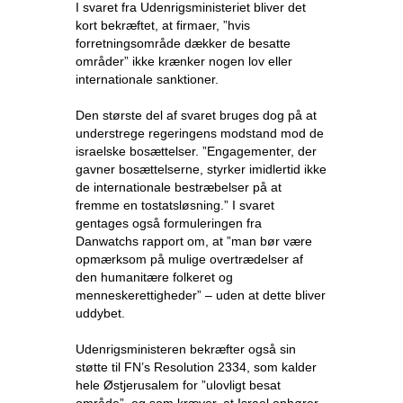
I svaret fra Udenrigsministeriet bliver det
kort bekræftet, at firmaer, ”hvis
forretningsområde dækker de besatte
områder” ikke krænker nogen lov eller
internationale sanktioner.
Den største del af svaret bruges dog på at
understrege regeringens modstand mod de
israelske bosættelser. ”Engagementer, der
gavner bosættelserne, styrker imidlertid ikke
de internationale bestræbelser på at
fremme en tostatsløsning.” I svaret
gentages også formuleringen fra
Danwatchs rapport om, at ”man bør være
opmærksom på mulige overtrædelser af
den humanitære folkeret og
menneskerettigheder” – uden at dette bliver
uddybet.
Udenrigsministeren bekræfter også sin
støtte til FN’s Resolution 2334, som kalder
hele Østjerusalem for ”ulovligt besat