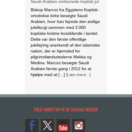
Saudi-Arabien omfavnede koptisk jul.
Biskop Marcos fra Egyptens Koptisk-
ortodokse kirke besøgte Saudi
Arabien, hvor han fejrede den østlige
juleliturgi sammen med 3.000
koptiske kristne bosiddende i landet.
Dette var den første offentlige
julefejring anerkendt af den islamiske
nation, der er hjemsted for
pilgrimsfærdsstederne Mekka og
Medina. Marcos besøgte Saudi
Arabien første gang i 2012 for at
hjælpe med at […]
[Læs mere...]
Lesbisk par i Costa Rica bliver viet
efter lovændring
De første vielser i Costa Rica mellem
FØLG SKRIFTEN PÅ DE SOCIALE MEDIER
par af samme køn har fundet sted
tirsdag. Det skriver BBC. Dermed er
Costa Rica det første
centralamerikanske land, der tillader