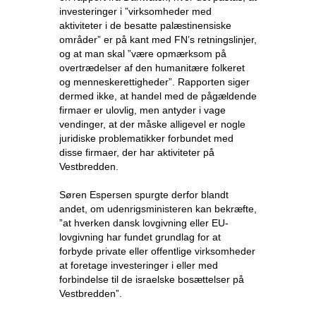
investeringer i ”virksomheder med
aktiviteter i de besatte palæstinensiske
områder” er på kant med FN’s retningslinjer,
og at man skal ”være opmærksom på
overtrædelser af den humanitære folkeret
og menneskerettigheder”. Rapporten siger
dermed ikke, at handel med de pågældende
firmaer er ulovlig, men antyder i vage
vendinger, at der måske alligevel er nogle
juridiske problematikker forbundet med
disse firmaer, der har aktiviteter på
Vestbredden.
Søren Espersen spurgte derfor blandt
andet, om udenrigsministeren kan bekræfte,
”at hverken dansk lovgivning eller EU-
lovgivning har fundet grundlag for at
forbyde private eller offentlige virksomheder
at foretage investeringer i eller med
forbindelse til de israelske bosættelser på
Vestbredden”.