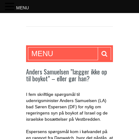
MENU
SKRIFTEN
MENU
Anders Samuelsen ”lægger ikke op
til boykot” – eller gør han?
I fem skriftlige spørgsmål til
udenrigsminister Anders Samuelsen (LA)
bad Søren Espersen (DF) for nylig om
regeringens syn på boykot af Israel og de
israelske bosættelser på Vestbredden.
Espersens spørgsmål kom i kølvandet på
en rapport fra Danwatch, hvor det påstås, at