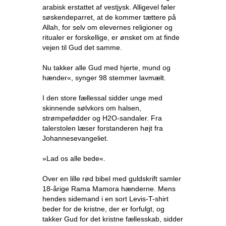
arabisk erstattet af vestjysk. Alligevel føler
søskendeparret, at de kommer tættere på
Allah, for selv om elevernes religioner og
ritualer er forskellige, er ønsket om at finde
vejen til Gud det samme.
Nu takker alle Gud med hjerte, mund og
hænder«, synger 98 stemmer lavmælt.
I den store fællessal sidder unge med
skinnende sølvkors om halsen,
strømpefødder og H2O-sandaler. Fra
talerstolen læser forstanderen højt fra
Johannesevangeliet.
»Lad os alle bede«.
Over en lille rød bibel med guldskrift samler
18-årige Rama Mamora hænderne. Mens
hendes sidemand i en sort Levis-T-shirt
beder for de kristne, der er forfulgt, og
takker Gud for det kristne fællesskab, sidder