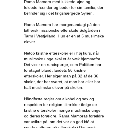
Rama Mamora med lukkede øjne og
foldede hænder og beder for sin familie, der
befinder sig i det krigshærgede Syrien.
Rama Mamora har morgenandagt på den
luthersk missionske efterskole Solgården i
Tarm i Vestjylland. Hun er en af 5 muslimske
elever.
Netop kristne efterskoler er i høj kurs, når
muslimske unge skal et år væk hjemmefra.
Det viser en rundspørge, som Politiken har
foretaget blandt landets 56 kristne
efterskoler. Her siger man på 32 af de 36
skoler, der har svaret, at man har eller har
haft muslimske elever på skolen.
Håndfaste regler om alkohol og sex og
respekten for religion tiltrækker ifølge de
kristne efterskoler mange muslimske unge
og deres forældre. Rama Mamoras forældre
var usikre på, om det var en god idé at
sende datteren på efterskole i Danmark,