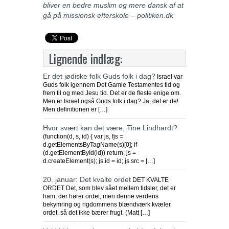
bliver en bedre muslim og mere dansk af at
gå på missionsk efterskole – politiken.dk
Lignende indlæg:
Er det jødiske folk Guds folk i dag?
Israel var
Guds folk igennem Det Gamle Testamentes tid og
frem til og med Jesu tid. Det er de fleste enige om.
Men er Israel også Guds folk i dag? Ja, det er de!
Men definitionen er […]
Hvor svært kan det være, Tine Lindhardt?
(function(d, s, id) { var js, fjs =
d.getElementsByTagName(s)[0]; if
(d.getElementById(id)) return; js =
d.createElement(s); js.id = id; js.src = […]
20. januar: Det kvalte ordet
DET KVALTE
ORDET Det, som blev sået mellem tidsler, det er
ham, der hører ordet, men denne verdens
bekymring og rigdommens blændværk kvæler
ordet, så det ikke bærer frugt. (Matt […]