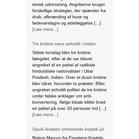
etnisk udrensning. Angriberne bruger
forskellige strategier, der spænder fra
drab, afbrænding af huse og
fødevarelagre og ødelæggelse […]
[Læs mere...]
Tre kristne mere anholdt i Indien
Sidste torsdag blev tre kristne
fængslet, efter at de var blevet
angrebet af en pøbel af radikale
hinduistiske nationalister i Uttar
Pradesh, Indien. Over et dusin kristne
blev såret, herunder to præster. Efter
angrebet anholdt politiet de tre kristne
under falske anklager om anti-
konvertering. Ifølge lokale kilder brød
en pøbel på over 20 personer ind […]
[Læs mere...]
Saudi-Arabien omfavnede koptisk jul.
Biskop Marcos fra Egyptens Koptisk-