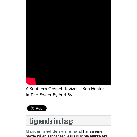
A Southern Gospel Revival – Ben Hester –
In The Sweet By And By
Lignende indlæg:
Manden med den visne hånd
Farisæerne
havde på en sabbat set Jesus disciple plukke aks