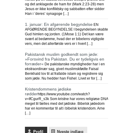
og det anklagede de ham for (Mark 2:23-28) men
Jesus er ikke konfliktsky og sabbatten efter sidder
Han i ’deres’ synagoge […]
1. januar: En afgørende begyndelse
EN
AFGØRENDE BEGYNDELSE I begyndelsen skabte
Gud himlen og jorden. (1Mose 1:1) Det kan være
svært at bedømme, hvad der er bibelens vigtigste
vers, men det allerførste vers er i hvert […]
Pakistansk muslim godkendt som jøde:
»Forsvind fra Pakistan. Du er tydeligvis en
forræder«
De pakistanske myndigheder har i en
ekstraordinær sag, givet muslimskfødte Faisal
Benkhald lov til at frafalde islam og registrere sig
som jøde. Nu hedder han Fishel. Livet er for […]
Kristendommens jødiske
rødder
https://www.youtube.com/watch?
v=IfCgurR_s3k Som kristne har vores religiøse DNA
meget til fælles med det jødiske. Bibelsk jødedom
har en kommentar til alt i bibelsk kristendom. Arne
[…]
Profil
Nyeste indlæg