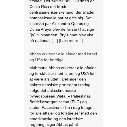
tirsdag. Det skriver BBC. Dermed er
Costa Rica det første
centralamerikanske land, der tillader
homoseksuelle par at gifte sig. Det
lesbiske par Alexandra Quiros og
Dunia Araya blev de første til at sige
“ja” til hinanden. Brylluppet blev vist
på nationalt […]
[Læs mere...]
Abbas erklærer alle aftaler med Israel
og USA for færdige
Mahmoud Abbas erklærer alle aftaler
og forståelser med Israel og USA for
at være afsluttet. Det siger den
palæstinensiske præsident tirsdag
ifølge det palæstinensiske
nyhedsbureau Wafa. – Palæstinas
Befrielsesorganisation (PLO) og
staten Palæstina er fra i dag fritaget
for alle aftaler og forståelser med den
amerikanske og den israelske
regering, siger Abbas på et