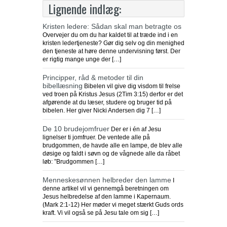
Lignende indlæg:
Kristen ledere: Sådan skal man betragte os
Overvejer du om du har kaldet til at træde ind i en
kristen ledertjeneste? Gør dig selv og din menighed
den tjeneste at høre denne undervisning først. Der
er rigtig mange unge der […]
Principper, råd & metoder til din
bibellæsning
Bibelen vil give dig visdom til frelse
ved troen på Kristus Jesus (2Tim 3:15) derfor er det
afgørende at du læser, studere og bruger tid på
bibelen. Her giver Nicki Andersen dig 7 […]
De 10 brudejomfruer
Der er i én af Jesu
lignelser ti jomfruer. De ventede alle på
brudgommen, de havde alle en lampe, de blev alle
døsige og faldt i søvn og de vågnede alle da råbet
løb: ”Brudgommen […]
Menneskesønnen helbreder den lamme
I
denne artikel vil vi gennemgå beretningen om
Jesus helbredelse af den lamme i Kapernaum.
(Mark 2:1-12) Her møder vi meget stærkt Guds ords
kraft. Vi vil også se på Jesu tale om sig […]