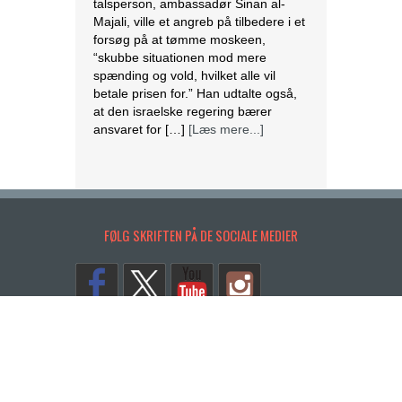
talsperson, ambassadør Sinan al-
Majali, ville et angreb på tilbedere i et
forsøg på at tømme moskeen,
“skubbe situationen mod mere
spænding og vold, hvilket alle vil
betale prisen for.” Han udtalte også,
at den israelske regering bærer
ansvaret for […]
[Læs mere...]
Endnu en kirkelukning i Indonesien
Purwakarta
regeringsmyndigheden i
FØLG SKRIFTEN PÅ DE SOCIALE MEDIER
Vestjava lukkede
Purwakarta Simalungun
Protestant Christian Church (GKPS)
bygning i Cigelam landsby, fordi den
ikke havde en byggetilladelse.
Regenten af Purwakarta, Anne Ratna
Mustika, besluttede at lukke
kirkebygningen, fordi den ikke havde
tilladelse og for at undgå konflikt i det
Copyrights. © 2014 SKRIFTEN
muslimske flertalssamfund. Regenten