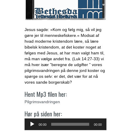
Jesus sagde: »Kom og følg mig, så vil jeg
gøre jer til menneskefiskere.« Modsat af
hvad moderne kristendom lære, så lære
bibelsk kristendom, at det koster noget at
følges med Jesus, at har man valgt ham til,
må man vælge andet fra. (Luk 14:27-33) vi
må hver især ”beregne de udgifter ” vores
pilgrimsvandringen på denne jord koster og
spørge os selv: er det, det vær for at nå
vores sande borgerskab?
Hent Mp3 filen her:
Pilgrimsvandringen
Hør på siden her:
Lydafspiller
00:00
00:00