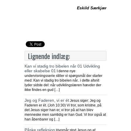
Eskild Særkjær
Lignende indlæg:
Kan vi stadig tro bibelen når 01 Udvikling
eller skabelse 01
I denne nye
undervisningsserie stiller vi spørgsmål der starter
med: Kan vi stadig tro bibelen når.. i dette afsnit
lyder sidste del: når udviklingslæren hævder der
ikke findes en gud […]
Jeg og Faderen, vi er ét
Jesus siger: Jeg og
Faderen er ét. (Joh 10:30) Vi tror, som kristne, på
det Jesus siger han er, vi tror på at han blev
menneske men samtidig er han Gud. Vi tror også at
han åbenbarer og […]
Påske refleksion
Hvornår stod Jesus op af