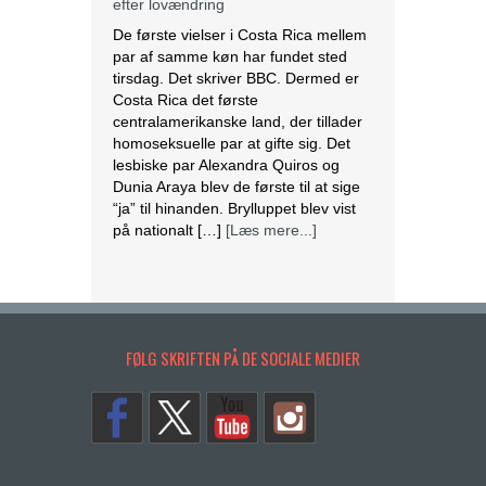
efter lovændring
De første vielser i Costa Rica mellem
par af samme køn har fundet sted
tirsdag. Det skriver BBC. Dermed er
Costa Rica det første
centralamerikanske land, der tillader
homoseksuelle par at gifte sig. Det
lesbiske par Alexandra Quiros og
Dunia Araya blev de første til at sige
“ja” til hinanden. Brylluppet blev vist
på nationalt […]
[Læs mere...]
Abbas erklærer alle aftaler med Israel
og USA for færdige
Mahmoud Abbas erklærer alle aftaler
FØLG SKRIFTEN PÅ DE SOCIALE MEDIER
og forståelser med Israel og USA for
at være afsluttet. Det siger den
palæstinensiske præsident tirsdag
ifølge det palæstinensiske
nyhedsbureau Wafa. – Palæstinas
Befrielsesorganisation (PLO) og