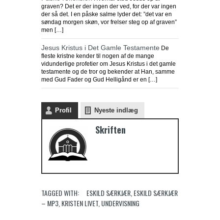
graven? Det er der ingen der ved, for der var ingen
der så det. I en påske salme lyder det: ”det var en
søndag morgen skøn, vor frelser steg op af graven”
men […]
Jesus Kristus i Det Gamle Testamente
De
fleste kristne kender til nogen af de mange
vidunderlige profetier om Jesus Kristus i det gamle
testamente og de tror og bekender at Han, samme
med Gud Fader og Gud Helligånd er en […]
Profil
Nyeste indlæg
Skriften
TAGGED WITH:
ESKILD SÆRKJÆR
,
ESKILD SÆRKJÆR
– MP3
,
KRISTEN LIVET
,
UNDERVISNING