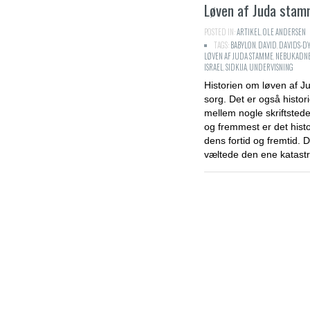
Løven af Juda sta
POSTED IN:
ARTIKEL
,
OLE ANDERSEN
TAGS:
BABYLON
,
DAVID
,
DAVIDS-DY
LØVEN AF JUDA STAMME
,
NEBUKADNE
ISRAEL
,
SIDKIJA
,
UNDERVISNING
Historien om løven af J
sorg. Det er også histo
mellem nogle skriftstede
og fremmest er det hist
dens fortid og fremtid. D
væltede den ene katast