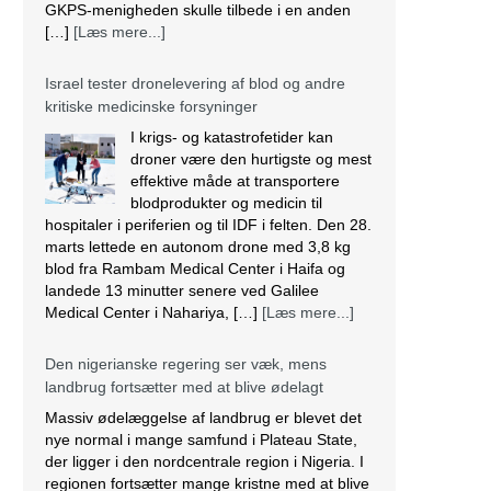
GKPS-menigheden skulle tilbede i en anden
[…]
[Læs mere...]
Israel tester dronelevering af blod og andre
kritiske medicinske forsyninger
I krigs- og katastrofetider kan
droner være den hurtigste og mest
effektive måde at transportere
blodprodukter og medicin til
hospitaler i periferien og til IDF i felten. Den 28.
marts lettede en autonom drone med 3,8 kg
blod fra Rambam Medical Center i Haifa og
landede 13 minutter senere ved Galilee
Medical Center i Nahariya, […]
[Læs mere...]
Den nigerianske regering ser væk, mens
landbrug fortsætter med at blive ødelagt
Massiv ødelæggelse af landbrug er blevet det
nye normal i mange samfund i Plateau State,
der ligger i den nordcentrale region i Nigeria. I
regionen fortsætter mange kristne med at blive