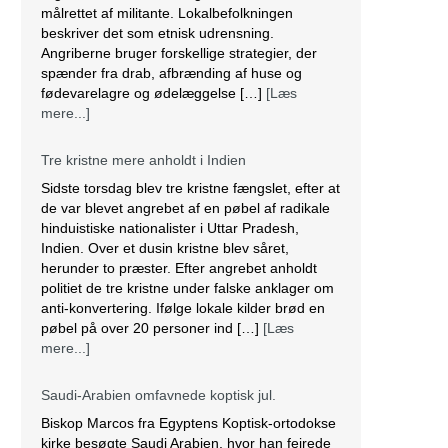
målrettet af militante. Lokalbefolkningen
beskriver det som etnisk udrensning.
Angriberne bruger forskellige strategier, der
spænder fra drab, afbrænding af huse og
fødevarelagre og ødelæggelse […]
[Læs
mere...]
Tre kristne mere anholdt i Indien
Sidste torsdag blev tre kristne fængslet, efter at
de var blevet angrebet af en pøbel af radikale
hinduistiske nationalister i Uttar Pradesh,
Indien. Over et dusin kristne blev såret,
herunder to præster. Efter angrebet anholdt
politiet de tre kristne under falske anklager om
anti-konvertering. Ifølge lokale kilder brød en
pøbel på over 20 personer ind […]
[Læs
mere...]
Saudi-Arabien omfavnede koptisk jul.
Biskop Marcos fra Egyptens Koptisk-ortodokse
kirke besøgte Saudi Arabien, hvor han fejrede