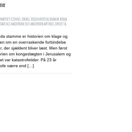
mme
NASTIET
,
EZEKIEL
,
ISRAEL
,
JESUS KRISTUS
,
JOJAKIN
,
JOSIJA
,
SAR
,
OLE ANDERSEN
,
OLE ANDERSEN ARTIKEL
,
ORDET &
uda stamme er historien om klage og
rien om en overraskende forbindelse
r, der sjældent bliver læst. Men først
orien om kongeslægten i Jerusalem og
et var katastrofetider. På 23 år
rofe værre end […]