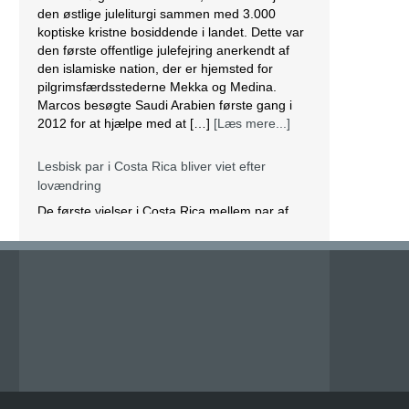
den østlige juleliturgi sammen med 3.000
koptiske kristne bosiddende i landet. Dette var
den første offentlige julefejring anerkendt af
den islamiske nation, der er hjemsted for
pilgrimsfærdsstederne Mekka og Medina.
Marcos besøgte Saudi Arabien første gang i
2012 for at hjælpe med at […]
[Læs mere...]
Lesbisk par i Costa Rica bliver viet efter
lovændring
De første vielser i Costa Rica mellem par af
samme køn har fundet sted tirsdag. Det skriver
BBC. Dermed er Costa Rica det første
centralamerikanske land, der tillader
homoseksuelle par at gifte sig. Det lesbiske par
Alexandra Quiros og Dunia Araya blev de
første til at sige “ja” til hinanden. Brylluppet blev
vist på nationalt […]
[Læs mere...]
Abbas erklærer alle aftaler med Israel og USA
for færdige