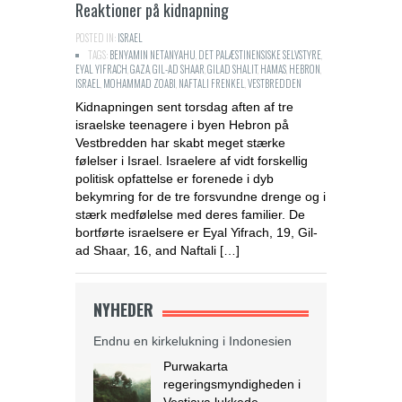
Reaktioner på kidnapning
POSTED IN:
ISRAEL
TAGS:
BENYAMIN NETANYAHU
,
DET PALÆSTINENSISKE SELVSTYRE
,
EYAL YIFRACH
,
GAZA
,
GIL-AD SHAAR
,
GILAD SHALIT
,
HAMAS
,
HEBRON
,
ISRAEL
,
MOHAMMAD ZOABI
,
NAFTALI FRENKEL
,
VESTBREDDEN
Kidnapningen sent torsdag aften af tre
israelske teenagere i byen Hebron på
Vestbredden har skabt meget stærke
følelser i Israel. Israelere af vidt forskellig
politisk opfattelse er forenede i dyb
bekymring for de tre forsvundne drenge og i
stærk medfølelse med deres familier. De
bortførte israelsere er Eyal Yifrach, 19, Gil-
ad Shaar, 16, and Naftali […]
NYHEDER
Endnu en kirkelukning i Indonesien
Purwakarta
regeringsmyndigheden i
Vestjava lukkede