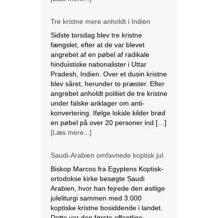
Tre kristne mere anholdt i Indien
Sidste torsdag blev tre kristne
fængslet, efter at de var blevet
angrebet af en pøbel af radikale
hinduistiske nationalister i Uttar
Pradesh, Indien. Over et dusin kristne
blev såret, herunder to præster. Efter
angrebet anholdt politiet de tre kristne
under falske anklager om anti-
konvertering. Ifølge lokale kilder brød
en pøbel på over 20 personer ind […]
[Læs mere...]
Saudi-Arabien omfavnede koptisk jul.
Biskop Marcos fra Egyptens Koptisk-
ortodokse kirke besøgte Saudi
Arabien, hvor han fejrede den østlige
juleliturgi sammen med 3.000
koptiske kristne bosiddende i landet.
Dette var den første offentlige