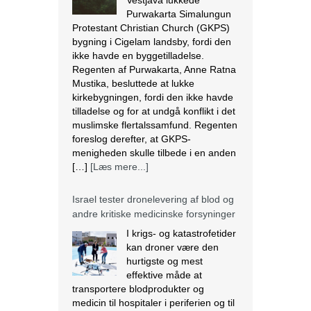
Purwakarta Simalungun
Protestant Christian Church (GKPS)
bygning i Cigelam landsby, fordi den
ikke havde en byggetilladelse.
Regenten af Purwakarta, Anne Ratna
Mustika, besluttede at lukke
kirkebygningen, fordi den ikke havde
tilladelse og for at undgå konflikt i det
muslimske flertalssamfund. Regenten
foreslog derefter, at GKPS-
menigheden skulle tilbede i en anden
[…]
[Læs mere...]
Israel tester dronelevering af blod og
andre kritiske medicinske forsyninger
I krigs- og katastrofetider
kan droner være den
hurtigste og mest
effektive måde at
transportere blodprodukter og
medicin til hospitaler i periferien og til
IDF i felten. Den 28. marts lettede en