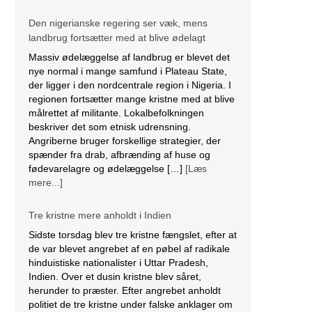
målrettet af militante. Lokalbefolkningen
beskriver det som etnisk udrensning.
Angriberne bruger forskellige strategier, der
spænder fra drab, afbrænding af huse og
fødevarelagre og ødelæggelse […]
[Læs
mere...]
Tre kristne mere anholdt i Indien
Sidste torsdag blev tre kristne fængslet, efter at
de var blevet angrebet af en pøbel af radikale
hinduistiske nationalister i Uttar Pradesh,
Indien. Over et dusin kristne blev såret,
herunder to præster. Efter angrebet anholdt
politiet de tre kristne under falske anklager om
anti-konvertering. Ifølge lokale kilder brød en
pøbel på over 20 personer ind […]
[Læs
mere...]
Saudi-Arabien omfavnede koptisk jul.
Biskop Marcos fra Egyptens Koptisk-ortodokse
kirke besøgte Saudi Arabien, hvor han fejrede