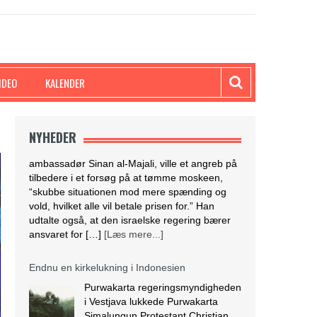
IDEO
KALENDER
D
NYHEDER
Endnu en kirkelukning i Indonesien
Purwakarta regeringsmyndigheden
i Vestjava lukkede Purwakarta
Simalungun Protestant Christian
Church (GKPS) bygning i Cigelam
landsby, fordi den ikke havde en
byggetilladelse. Regenten af Purwakarta, Anne
Ratna Mustika, besluttede at lukke
kirkebygningen, fordi den ikke havde tilladelse
og for at undgå konflikt i det muslimske
flertalssamfund. Regenten foreslog derefter, at