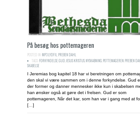
På besøg hos pottemageren
POSTED IN:
MP3 LYDFIL
,
PREBEN DAHL
TAGS:
FORKYNDELSE
,
GUD
,
JESUS KRISTUS
,
NYSKABNING
,
POTTEMAGEREN
,
PREBEN DA
SKABELSE
I Jeremias bog kapitel 18 har vi beretningen om pottem
den skal vi være sammen om i denne forkyndelse. Gud e
der former og danner mennesker ikke kun i skabelsen m
han ønsker også at gøre det i frelsen. Gud er som
pottemageren, Når det kar, som han var i gang med at f
[…]