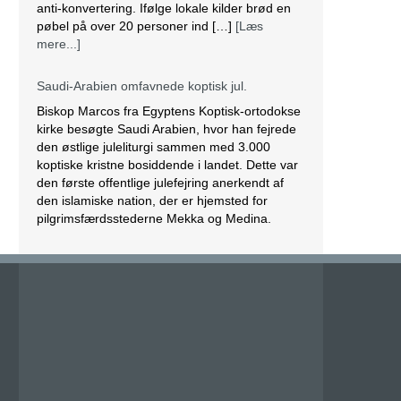
den østlige juleliturgi sammen med 3.000
koptiske kristne bosiddende i landet. Dette var
den første offentlige julefejring anerkendt af
den islamiske nation, der er hjemsted for
pilgrimsfærdsstederne Mekka og Medina.
Marcos besøgte Saudi Arabien første gang i
2012 for at hjælpe med at […]
[Læs mere...]
Lesbisk par i Costa Rica bliver viet efter
lovændring
De første vielser i Costa Rica mellem par af
samme køn har fundet sted tirsdag. Det skriver
BBC. Dermed er Costa Rica det første
centralamerikanske land, der tillader
homoseksuelle par at gifte sig. Det lesbiske par
Alexandra Quiros og Dunia Araya blev de
første til at sige “ja” til hinanden. Brylluppet blev
vist på nationalt […]
[Læs mere...]
Abbas erklærer alle aftaler med Israel og USA
for færdige