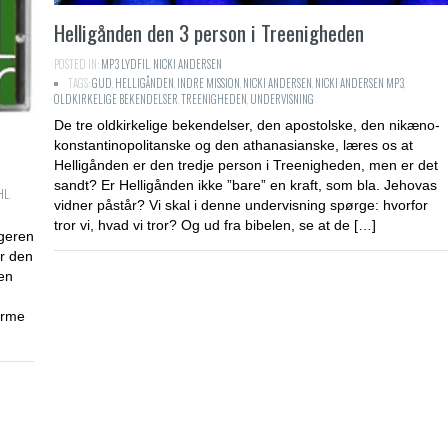
Helligånden den 3 person i Treenigheden
POSTED IN:
MP3 LYDFIL
,
NICKI ANDERSEN
TAGS:
GUD
,
HELLIGÅNDEN
,
INDRE MISSION
,
NICKI ANDERSEN
,
NICKI ANDERSEN MP3
,
OLDKIRKELIGE BEKENDELSER
,
TREENIGHEDEN
,
UNDERVISNING
De tre oldkirkelige bekendelser, den apostolske, den nikæno-
konstantinopolitanske og den athanasianske, læres os at
Helligånden er den tredje person i Treenigheden, men er det
sandt? Er Helligånden ikke ”bare” en kraft, som bla. Jehovas
HL
,
vidner påstår? Vi skal i denne undervisning spørge: hvorfor
tror vi, hvad vi tror? Og ud fra bibelen, se at de […]
ageren
r den
en
orme