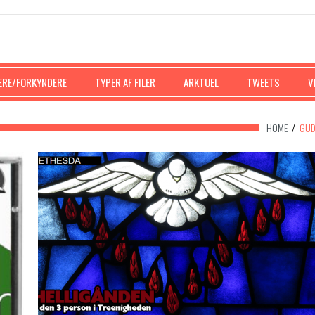
ERE/FORKYNDERE
TYPER AF FILER
ARKTUEL
TWEETS
V
HOME
/
GU