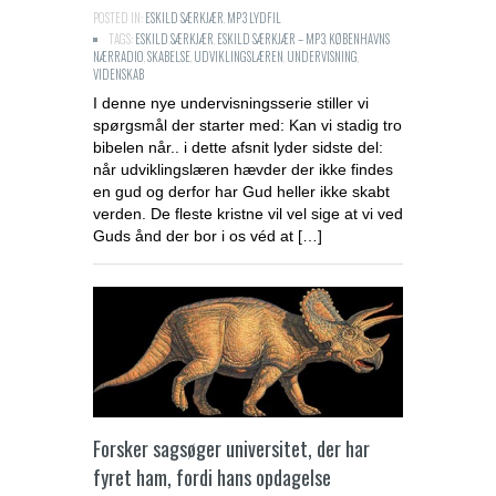
POSTED IN:
ESKILD SÆRKJÆR
,
MP3 LYDFIL
TAGS:
ESKILD SÆRKJÆR
,
ESKILD SÆRKJÆR – MP3
,
KØBENHAVNS
NÆRRADIO
,
SKABELSE
,
UDVIKLINGSLÆREN
,
UNDERVISNING
,
VIDENSKAB
I denne nye undervisningsserie stiller vi
spørgsmål der starter med: Kan vi stadig tro
bibelen når.. i dette afsnit lyder sidste del:
når udviklingslæren hævder der ikke findes
en gud og derfor har Gud heller ikke skabt
verden. De fleste kristne vil vel sige at vi ved
Guds ånd der bor i os véd at […]
Forsker sagsøger universitet, der har
fyret ham, fordi hans opdagelse