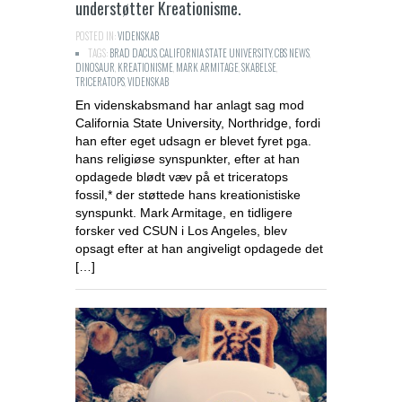
understøtter Kreationisme.
POSTED IN:
VIDENSKAB
TAGS:
BRAD DACUS
,
CALIFORNIA STATE UNIVERSITY
,
CBS NEWS
,
DINOSAUR
,
KREATIONISME
,
MARK ARMITAGE
,
SKABELSE
,
TRICERATOPS
,
VIDENSKAB
En videnskabsmand har anlagt sag mod
California State University, Northridge, fordi
han efter eget udsagn er blevet fyret pga.
hans religiøse synspunkter, efter at han
opdagede blødt væv på et triceratops
fossil,* der støttede hans kreationistiske
synspunkt. Mark Armitage, en tidligere
forsker ved CSUN i Los Angeles, blev
opsagt efter at han angiveligt opdagede det
[…]