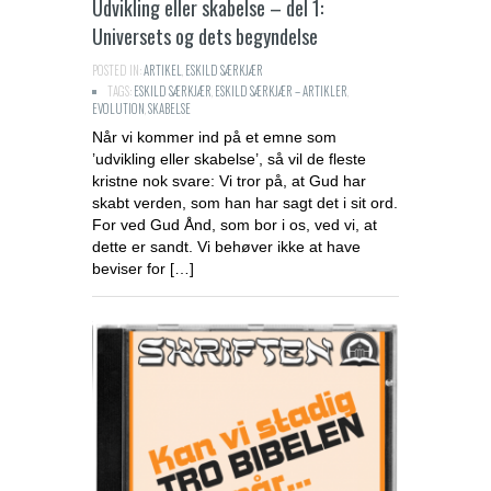
Udvikling eller skabelse – del 1:
Universets og dets begyndelse
POSTED IN:
ARTIKEL
,
ESKILD SÆRKJÆR
TAGS:
ESKILD SÆRKJÆR
,
ESKILD SÆRKJÆR – ARTIKLER
,
EVOLUTION
,
SKABELSE
Når vi kommer ind på et emne som
’udvikling eller skabelse’, så vil de fleste
kristne nok svare: Vi tror på, at Gud har
skabt verden, som han har sagt det i sit ord.
For ved Gud Ånd, som bor i os, ved vi, at
dette er sandt. Vi behøver ikke at have
beviser for […]