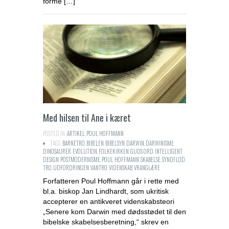
forme […]
Med hilsen til Ane i kæret
POSTED IN:
ARTIKEL
,
POUL HOFFMANN
TAGS:
BARNETRO
,
BIBELEN
,
BIBELSYN
,
DARWIN
,
DARWINISME
,
DINOSAURER
,
EVOLUTION
,
FOLKEKIRKEN
,
GUDS ORD
,
INTELLIGENT
DESIGN
,
POSTMODERNISME
,
POUL HOFFMANN
,
SKABELSE
,
SYNDFLOD
,
TRO
,
UDFORDRINGEN
,
VANTRO
,
VIDENSKAB
,
VRANGLÆRE
Forfatteren Poul Hoffmann går i rette med
bl.a. biskop Jan Lindhardt, som ukritisk
accepterer en antikveret videnskabsteori
„Senere kom Darwin med dødsstødet til den
bibelske skabelsesberetning,“ skrev en