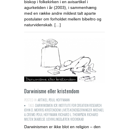
biskop i folkekirken i en avisartikel i
agurketiden i år (2003), i sammenhæng
med en række andre mildest talt aparte
postulater om forholdet mellem bibeltro og
naturvidenskab. […]
Darwinisme eller kristendom
POSTED IN:
ARTIKEL
,
POUL HOFFMANN
TAGS:
DARWINISMEN
,
ICR
,
INSTITUTE FOR CREATION RESEARCH
,
JOHN D. MORRIS
,
KRISTENDOM
,
LIVETS KENDSGERNINGER
,
MICHAEL
A. CREMO
,
POUL HOFFMANN
,
RICHARD L. THOMPSON
,
RICHARD
MILTEN
,
SKABELSE
,
UDVIKLINGSLÆREN
,
VIDENSKAB
Darwinismen er ikke blot en religion – den