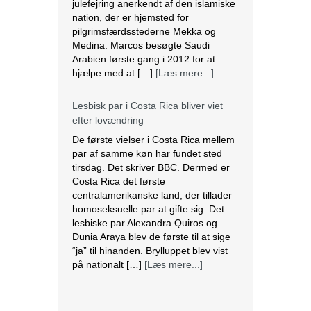
julefejring anerkendt af den islamiske
nation, der er hjemsted for
pilgrimsfærdsstederne Mekka og
Medina. Marcos besøgte Saudi
Arabien første gang i 2012 for at
hjælpe med at […]
[Læs mere...]
Lesbisk par i Costa Rica bliver viet
efter lovændring
De første vielser i Costa Rica mellem
par af samme køn har fundet sted
tirsdag. Det skriver BBC. Dermed er
Costa Rica det første
centralamerikanske land, der tillader
homoseksuelle par at gifte sig. Det
lesbiske par Alexandra Quiros og
Dunia Araya blev de første til at sige
“ja” til hinanden. Brylluppet blev vist
på nationalt […]
[Læs mere...]
Abbas erklærer alle aftaler med Israel