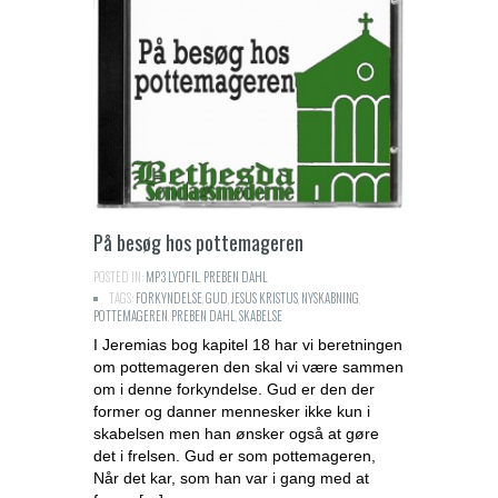
På besøg hos pottemageren
POSTED IN:
MP3 LYDFIL
,
PREBEN DAHL
TAGS:
FORKYNDELSE
,
GUD
,
JESUS KRISTUS
,
NYSKABNING
,
POTTEMAGEREN
,
PREBEN DAHL
,
SKABELSE
I Jeremias bog kapitel 18 har vi beretningen
om pottemageren den skal vi være sammen
om i denne forkyndelse. Gud er den der
former og danner mennesker ikke kun i
skabelsen men han ønsker også at gøre
det i frelsen. Gud er som pottemageren,
Når det kar, som han var i gang med at