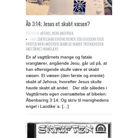
Åb 3:14; Jesus et skabt væsen?
POSTED IN:
ARTIKEL
,
NICKI ANDERSEN
TAGS:
DJÆVELSKAB
,
JEHOVAS VIDNER
,
JESU GUDDOM
,
JESUS
KRISTUS
,
NICKI ANDERSEN
,
SKABELSE
,
SKABER
,
TREENIGHEDEN
,
VAGTTÅRNET
,
VRANGLÆRE
En af vagttårnets mange og fatale
vranglærer, angående Jesu, går ud på, at
han eftersigende skulle være et skabt
væsen. Et væsen (den første og eneste)
skabt af Jehova, hvorefter Jesus skulle
havde skabt alt andet. Der står således i
Vagttårnets egen oversættelse af bibelen:
Åbenbaring 3:14; Og skriv til menighedens
engel i Laodike´a: […]