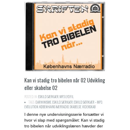
Kan vi stadig tro bibelen når 02 Udvikling
eller skabelse 02
POSTED IN:
ESKILD SÆRKJÆR
,
MP3 LYDFIL
TAGS:
DARWINISME
,
ESKILD SÆRKJÆR
,
ESKILD SÆRKJÆR – MP3
,
EVOLUTION
,
KØBENHAVNS NÆRRADIO
,
SKABELSE
,
VIDENSKAB
I denne nye undervisningsserie forsætter vi
hvor vi slap med spørgsmålet: Kan vi stadig
tro bibelen når udviklingslæren hævder der