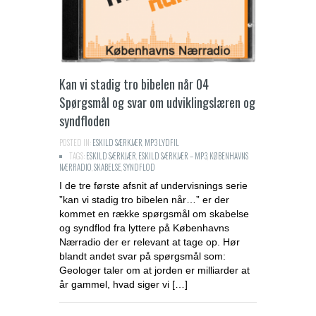
Kan vi stadig tro bibelen når 04
Spørgsmål og svar om udviklingslæren og
syndfloden
POSTED IN:
ESKILD SÆRKJÆR
,
MP3 LYDFIL
TAGS:
ESKILD SÆRKJÆR
,
ESKILD SÆRKJÆR – MP3
,
KØBENHAVNS
NÆRRADIO
,
SKABELSE
,
SYNDFLOD
I de tre første afsnit af undervisnings serie
”kan vi stadig tro bibelen når…” er der
kommet en række spørgsmål om skabelse
og syndflod fra lyttere på Københavns
Nærradio der er relevant at tage op. Hør
blandt andet svar på spørgsmål som:
Geologer taler om at jorden er milliarder at
år gammel, hvad siger vi […]