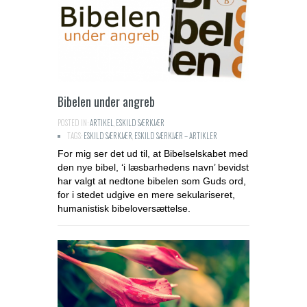
Bibelen under angreb
POSTED IN:
ARTIKEL
,
ESKILD SÆRKJÆR
TAGS:
ESKILD SÆRKJÆR
,
ESKILD SÆRKJÆR – ARTIKLER
For mig ser det ud til, at Bibelselskabet med
den nye bibel, ‘i læsbarhedens navn’ bevidst
har valgt at nedtone bibelen som Guds ord,
for i stedet udgive en mere sekulariseret,
humanistisk bibeloversættelse.