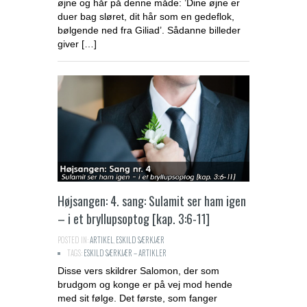
øjne og hår på denne måde: ’Dine øjne er
duer bag sløret, dit hår som en gedeflok,
bølgende ned fra Giliad’. Sådanne billeder
giver […]
Højsangen: 4. sang: Sulamit ser ham igen
– i et bryllupsoptog [kap. 3:6-11]
POSTED IN:
ARTIKEL
,
ESKILD SÆRKJÆR
TAGS:
ESKILD SÆRKJÆR – ARTIKLER
Disse vers skildrer Salomon, der som
brudgom og konge er på vej mod hende
med sit følge. Det første, som fanger