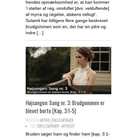
hendes opmærksomhed er, at han kommer
’i støtter af røg, omduftet [dvs. velduftende]
af myrra og røgelse, alskens vellugt’.
Sulamit har tidligere flere gange beskrevet
brudgommen som en, der har en ydre og
indre […]
Højsangen: Sang nr. 3: Brudgommen er
blevet borte [Kap. 3:1-5]
POSTED IN:
ARTIKEL
,
ESKILD SÆRKJÆR
TAGS:
ESKILD SÆRKJÆR – ARTIKLER
Bruden søger ham og finder ham [kap. 3:1-