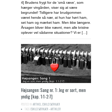
4] Brudens frygt for de ‘små ræve’, som
hærger vingården, viser sig at være
begrundet! Tidligere har brudgommen
været hende så nær, at hun har hørt ham,
set ham og mærket ham. Men ikke længere.
Årsagen bliver ikke nævnt, men alle kristne
oplever vel sådanne situationer? Vi er […]
Højsangen: Sang nr. 1: Jeg er sort, men
yndig [kap. 1:1-2:7]
POSTED IN:
ARTIKEL
,
ESKILD SÆRKJÆR
TAGS:
ESKILD SÆRKJÆR – ARTIKLER