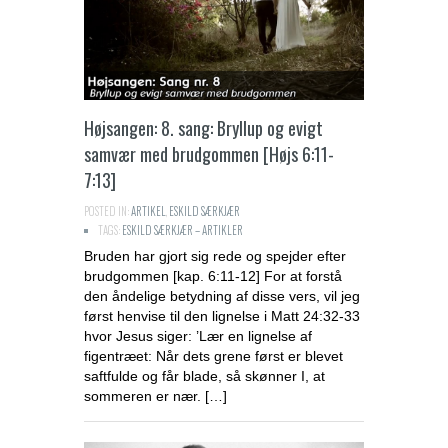
Højsangen: 8. sang: Bryllup og evigt
samvær med brudgommen [Højs 6:11-
7:13]
POSTED IN:
ARTIKEL
,
ESKILD SÆRKJÆR
TAGS:
ESKILD SÆRKJÆR – ARTIKLER
Bruden har gjort sig rede og spejder efter
brudgommen [kap. 6:11-12] For at forstå
den åndelige betydning af disse vers, vil jeg
først henvise til den lignelse i Matt 24:32-33
hvor Jesus siger: ’Lær en lignelse af
figentræet: Når dets grene først er blevet
saftfulde og får blade, så skønner I, at
sommeren er nær. […]