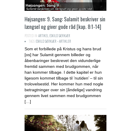
Højsangen: 9. Sang: Sulamit beskriver sin
længsel og giver gode råd [kap. 8:1-14]
POSTED IN:
ARTIKEL
,
ESKILD SÆRKJÆR
TAGS:
ESKILD SÆRKJÆR – ARTIKLER
Som et forbillede på Kristus og hans brud
[os] har Sulamit gennem billeder og
åbenbaringer beskrevet den vidunderlige
fremtid sammen med brudgommen, når
han kommer tilbage. I dette kapitel er hun
ligesom kommet tilbage til ’nutiden’ – til sin
trolovelsestid. Her kommer hun med nogle
betragtninger over sin [åndelige] vandring
gennem livet sammen med brudgommen
[…]