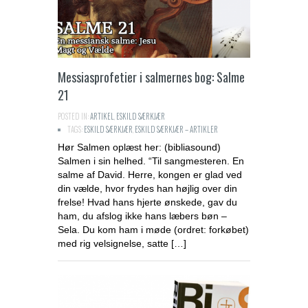
Messiasprofetier i salmernes bog: Salme
21
POSTED IN:
ARTIKEL
,
ESKILD SÆRKJÆR
TAGS:
ESKILD SÆRKJÆR
,
ESKILD SÆRKJÆR – ARTIKLER
Hør Salmen oplæst her: (bibliasound)
Salmen i sin helhed. “Til sangmesteren. En
salme af David. Herre, kongen er glad ved
din vælde, hvor frydes han højlig over din
frelse! Hvad hans hjerte ønskede, gav du
ham, du afslog ikke hans læbers bøn –
Sela. Du kom ham i møde (ordret: forkøbet)
med rig velsignelse, satte […]