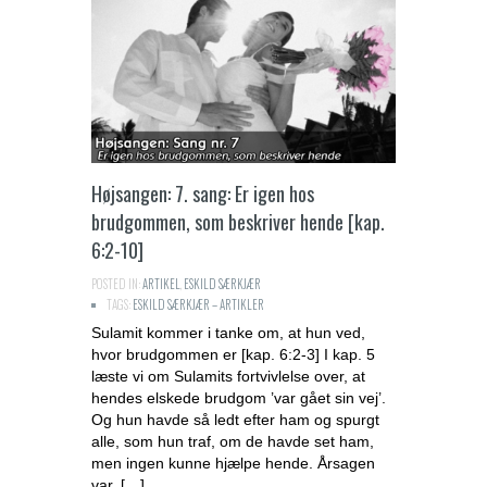
Højsangen: 7. sang: Er igen hos
brudgommen, som beskriver hende [kap.
6:2-10]
POSTED IN:
ARTIKEL
,
ESKILD SÆRKJÆR
TAGS:
ESKILD SÆRKJÆR – ARTIKLER
Sulamit kommer i tanke om, at hun ved,
hvor brudgommen er [kap. 6:2-3] I kap. 5
læste vi om Sulamits fortvivlelse over, at
hendes elskede brudgom ’var gået sin vej’.
Og hun havde så ledt efter ham og spurgt
alle, som hun traf, om de havde set ham,
men ingen kunne hjælpe hende. Årsagen
var, […]