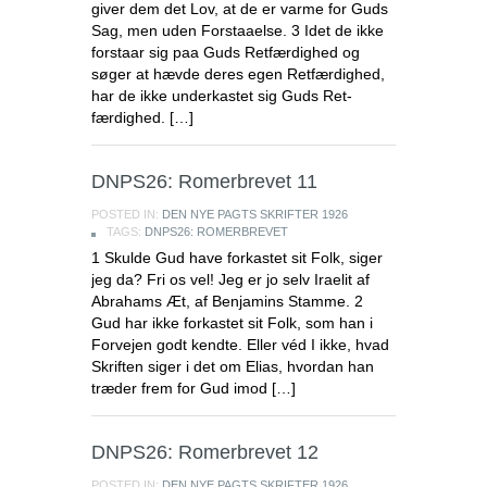
giver dem det Lov, at de er varme for Guds
Sag, men uden Forstaaelse. 3 Idet de ikke
forstaar sig paa Guds Retfærdighed og
søger at hævde deres egen Retfærdighed,
har de ikke underkastet sig Guds Ret-
færdighed. […]
DNPS26: Romerbrevet 11
POSTED IN:
DEN NYE PAGTS SKRIFTER 1926
TAGS:
DNPS26: ROMERBREVET
1 Skulde Gud have forkastet sit Folk, siger
jeg da? Fri os vel! Jeg er jo selv Iraelit af
Abrahams Æt, af Benjamins Stamme. 2
Gud har ikke forkastet sit Folk, som han i
Forvejen godt kendte. Eller véd I ikke, hvad
Skriften siger i det om Elias, hvordan han
træder frem for Gud imod […]
DNPS26: Romerbrevet 12
POSTED IN:
DEN NYE PAGTS SKRIFTER 1926