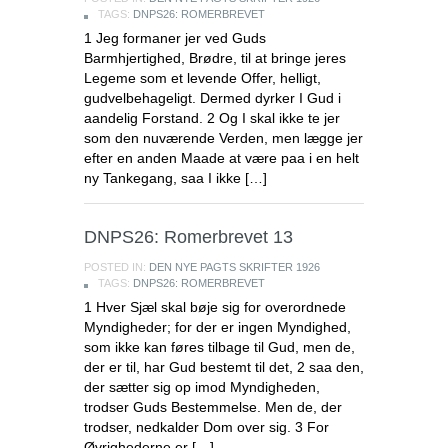
TAGS:
DNPS26: ROMERBREVET
1 Jeg formaner jer ved Guds
Barmhjertighed, Brødre, til at bringe jeres
Legeme som et levende Offer, helligt,
gudvelbehageligt. Dermed dyrker I Gud i
aandelig Forstand. 2 Og I skal ikke te jer
som den nuværende Verden, men lægge jer
efter en anden Maade at være paa i en helt
ny Tankegang, saa I ikke […]
DNPS26: Romerbrevet 13
POSTED IN:
DEN NYE PAGTS SKRIFTER 1926
TAGS:
DNPS26: ROMERBREVET
1 Hver Sjæl skal bøje sig for overordnede
Myndigheder; for der er ingen Myndighed,
som ikke kan føres tilbage til Gud, men de,
der er til, har Gud bestemt til det, 2 saa den,
der sætter sig op imod Myndigheden,
trodser Guds Bestemmelse. Men de, der
trodser, nedkalder Dom over sig. 3 For
Øvrighederne er […]