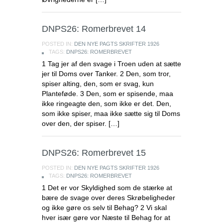
DNPS26: Romerbrevet 14
POSTED IN:
DEN NYE PAGTS SKRIFTER 1926
TAGS:
DNPS26: ROMERBREVET
1 Tag jer af den svage i Troen uden at sætte
jer til Doms over Tanker. 2 Den, som tror,
spiser alting, den, som er svag, kun
Planteføde. 3 Den, som er spisende, maa
ikke ringeagte den, som ikke er det. Den,
som ikke spiser, maa ikke sætte sig til Doms
over den, der spiser. […]
DNPS26: Romerbrevet 15
POSTED IN:
DEN NYE PAGTS SKRIFTER 1926
TAGS:
DNPS26: ROMERBREVET
1 Det er vor Skyldighed som de stærke at
bære de svage over deres Skrøbeligheder
og ikke gøre os selv til Behag? 2 Vi skal
hver især gøre vor Næste til Behag for at