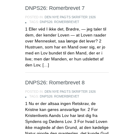
DNPS26: Romerbrevet 7
POSTED IN:
DEN NYE PAGTS SKRIFTER 1926
TAGS:
DNPS26: ROMERBREVET
1 Eller véd I ikke det, Brødre, — jeg taler til
dem, der kender Loven — at Loven raader
over Mennesket, saa længe det lever? 2
Hustruen, som har en Mand over sig, er jo
med en Lov bundet til den Mand, der er i
live; men dør Manden, er hun udslettet af
den Lov, […]
DNPS26: Romerbrevet 8
POSTED IN:
DEN NYE PAGTS SKRIFTER 1926
TAGS:
DNPS26: ROMERBREVET
1 Nu er der altsaa ingen Retskrav, de
Kristne kan gøres ansvarlige for. 2 For
Kristenlivets Aands Lov har løst dig fra
Syndens og Dødens Lov. 3 For hvad Loven
ikke magtede af den Grund, at den kødelige
Natur gjorde den magtesløs, det kunde Gud