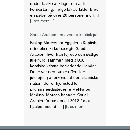
under falske anklager om anti-
konvertering. Ifølge lokale kilder brød
en pøbel på over 20 personer ind […]
[Læs mere...]
Saudi-Arabien omfavnede koptisk jul.
Biskop Marcos fra Egyptens Koptisk-
ortodokse kirke besøgte Saudi
Arabien, hvor han fejrede den østlige
juleliturgi sammen med 3.000
koptiske kristne bosiddende i landet.
Dette var den første offentlige
julefejring anerkendt af den islamiske
nation, der er hjemsted for
pilgrimsfærdsstederne Mekka og
Medina. Marcos besøgte Saudi
Arabien første gang i 2012 for at
hjælpe med at […]
[Læs mere...]
Lesbisk par i Costa Rica bliver viet
efter lovændring