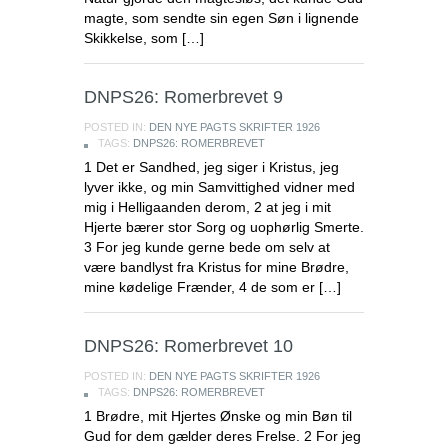
magte, som sendte sin egen Søn i lignende
Skikkelse, som […]
DNPS26: Romerbrevet 9
POSTED IN:
DEN NYE PAGTS SKRIFTER 1926
TAGS:
DNPS26: ROMERBREVET
1 Det er Sandhed, jeg siger i Kristus, jeg
lyver ikke, og min Samvittighed vidner med
mig i Helligaanden derom, 2 at jeg i mit
Hjerte bærer stor Sorg og uophørlig Smerte.
3 For jeg kunde gerne bede om selv at
være bandlyst fra Kristus for mine Brødre,
mine kødelige Frænder, 4 de som er […]
DNPS26: Romerbrevet 10
POSTED IN:
DEN NYE PAGTS SKRIFTER 1926
TAGS:
DNPS26: ROMERBREVET
1 Brødre, mit Hjertes Ønske og min Bøn til
Gud for dem gælder deres Frelse. 2 For jeg