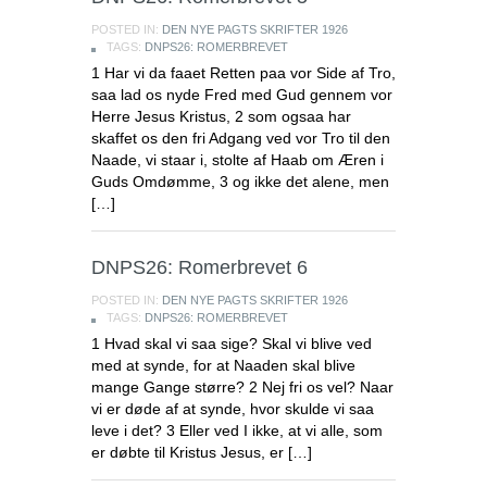
POSTED IN:
DEN NYE PAGTS SKRIFTER 1926
TAGS:
DNPS26: ROMERBREVET
1 Har vi da faaet Retten paa vor Side af Tro,
saa lad os nyde Fred med Gud gennem vor
Herre Jesus Kristus, 2 som ogsaa har
skaffet os den fri Adgang ved vor Tro til den
Naade, vi staar i, stolte af Haab om Æren i
Guds Omdømme, 3 og ikke det alene, men
[…]
DNPS26: Romerbrevet 6
POSTED IN:
DEN NYE PAGTS SKRIFTER 1926
TAGS:
DNPS26: ROMERBREVET
1 Hvad skal vi saa sige? Skal vi blive ved
med at synde, for at Naaden skal blive
mange Gange større? 2 Nej fri os vel? Naar
vi er døde af at synde, hvor skulde vi saa
leve i det? 3 Eller ved I ikke, at vi alle, som
er døbte til Kristus Jesus, er […]