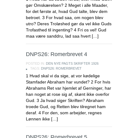
gør Omskærelsen? 2 Meget i alle Maader,
for det første at, hvad Gud talte, blev dem
betroet. 3 For hvad saa, om nogen blev
utro? Deres Troløshed gør da vel ikke Guds
Trofasthed til ingenting? 4 Fri os vel! Gud
maa være sanddru, lad saa hvert […]
DNPS26: Romerbrevet 4
POSTED IN:
DEN NYE PAGTS SKRIFTER 1926
TAGS:
DNPS26: ROMERBREVET
1 Hvad skal vi da sige, at vor kødelige
Stamfader Abraham har vundet? 2 For hvis
Abrahams Ret var hjemlet af Gerninger, har
han noget at rose sig af, skønt ikke overfor
Gud. 3 Ja hvad siger Skriften? Abraham
troede Gud, og Retten blev tilregnet ham
deraf. 4 For den, som arbejder, regnes
Lønnen ikke […]
DNPS26: Romerbrevet 5