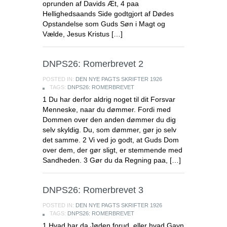
oprunden af Davids Æt, 4 paa
Hellighedsaands Side godtgjort af Dødes
Opstandelse som Guds Søn i Magt og
Vælde, Jesus Kristus […]
DNPS26: Romerbrevet 2
POSTED IN:
DEN NYE PAGTS SKRIFTER 1926
TAGS:
DNPS26: ROMERBREVET
1 Du har derfor aldrig noget til dit Forsvar
Menneske, naar du dømmer. Fordi med
Dommen over den anden dømmer du dig
selv skyldig. Du, som dømmer, gør jo selv
det samme. 2 Vi ved jo godt, at Guds Dom
over dem, der gør sligt, er stemmende med
Sandheden. 3 Gør du da Regning paa, […]
DNPS26: Romerbrevet 3
POSTED IN:
DEN NYE PAGTS SKRIFTER 1926
TAGS:
DNPS26: ROMERBREVET
1 Hvad har da Jøden forud, eller hvad Gavn