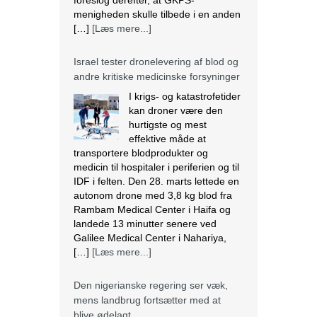
foreslog derefter, at GKPS-
menigheden skulle tilbede i en anden
[…]
[Læs mere...]
Israel tester dronelevering af blod og
andre kritiske medicinske forsyninger
I krigs- og katastrofetider
kan droner være den
hurtigste og mest
effektive måde at
transportere blodprodukter og
medicin til hospitaler i periferien og til
IDF i felten. Den 28. marts lettede en
autonom drone med 3,8 kg blod fra
Rambam Medical Center i Haifa og
landede 13 minutter senere ved
Galilee Medical Center i Nahariya,
[…]
[Læs mere...]
Den nigerianske regering ser væk,
mens landbrug fortsætter med at
blive ødelagt