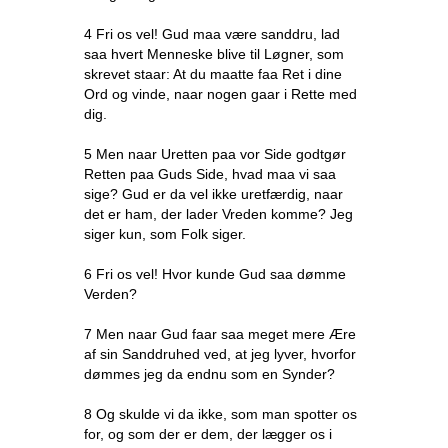
4 Fri os vel! Gud maa være sanddru, lad
saa hvert Menneske blive til Løgner, som
skrevet staar: At du maatte faa Ret i dine
Ord og vinde, naar nogen gaar i Rette med
dig.
5 Men naar Uretten paa vor Side godtgør
Retten paa Guds Side, hvad maa vi saa
sige? Gud er da vel ikke uretfærdig, naar
det er ham, der lader Vreden komme? Jeg
siger kun, som Folk siger.
6 Fri os vel! Hvor kunde Gud saa dømme
Verden?
7 Men naar Gud faar saa meget mere Ære
af sin Sanddruhed ved, at jeg lyver, hvorfor
dømmes jeg da endnu som en Synder?
8 Og skulde vi da ikke, som man spotter os
for, og som der er dem, der lægger os i