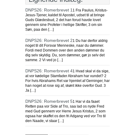
DNPS26: Romerbrevet 1
1 Fra Paulus, Kristus-
Jesus-Tjener, kaldet til Apostel, udset til at bringe
Guds Glædesbud, 2 det han forud havde lovet
gennem sine Profeter i hellige Skrifter, 3 om sin
Søn, paa den […]
DNPS26: Romerbrevet 2
1 Du har derfor aldrig
noget til dit Forsvar Menneske, naar du dømmer.
Fordi med Dommen over den anden dømmer du
dig selv skyldig. Du, som dømmer, gør jo selv det
samme. 2 Vi ved jo […]
DNPS26: Romerbrevet 4
1 Hvad skal vi da sige,
at vor kødelige Stamfader Abraham har vundet? 2
For hvis Abrahams Ret var hjemlet af Gerninger, har
han noget at rose sig af, skønt ikke overfor Gud. 3
Ja […]
DNPS26: Romerbrevet 5
1 Har vi da faaet
Retten paa vor Side af Tro, saa lad os nyde Fred
med Gud gennem vor Herre Jesus Kristus, 2 som
ogsaa har skaffet os den fri Adgang ved vor Tro til
den Naade, vi staar […]