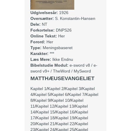
Udgivelsesår:
1926
Oversætter:
S. Konstantin-Hansen
Dele:
NT
Forkortelse:
DNPS26
Online Tekst:
Her
Forord:
Her
Type:
Meningsbaseret
Karakter:
***
Læs Mere:
Ikke Endnu
Bibelstudie Modul:
e-sword v8
/
e-
sword v9+
/
TheWord
/
MySword
MATTHÆUSEVANGELIET
Kapitel 1
/
Kapitel 2
/
Kapitel 3
/
Kapitel
4
/
Kapitel 5
/
Kapitel 6
/
Kapitel 7
/
Kapitel
8
/
Kapitel 9
/
Kapitel 10
/
Kapitel
11
/
Kapitel 12
/
Kapitel 13
/
Kapitel
14
/
Kapitel 15
/
Kapitel 16
/
Kapitel
17
/
Kapitel 18
/
Kapitel 19
/
Kapitel
20
/
Kapitel 21
/
Kapitel 22
/
Kapitel
23
/
Kapitel 24
/
Kapitel 25
/
Kapitel