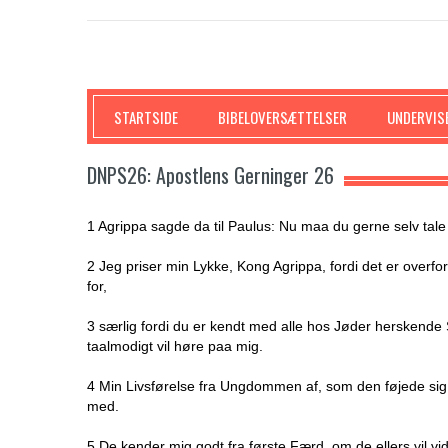
SKRIFTEN
STARTSIDE
BIBELOVERSÆTTELSER
UNDERVIS
DNPS26: Apostlens Gerninger 26
1 Agrippa sagde da til Paulus: Nu maa du gerne selv tale
2 Jeg priser min Lykke, Kong Agrippa, fordi det er overfor
for,
3 særlig fordi du er kendt med alle hos Jøder herskend
taalmodigt vil høre paa mig.
4 Min Livsførelse fra Ungdommen af, som den føjede sig 
med.
5 De kender mig godt fra første Færd, om de ellers vil v