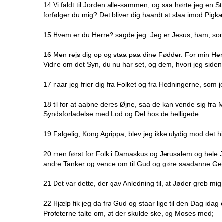
14 Vi faldt til Jorden alle-sammen, og saa hørte jeg en S
forfølger du mig? Det bliver dig haardt at slaa imod Pig
15 Hvem er du Herre? sagde jeg. Jeg er Jesus, ham, som
16 Men rejs dig op og staa paa dine Fødder. For min Hensi
Vidne om det Syn, du nu har set, og dem, hvori jeg siden v
17 naar jeg frier dig fra Folket og fra Hedningerne, som 
18 til for at aabne deres Øjne, saa de kan vende sig fra 
Syndsforladelse med Lod og Del hos de helligede.
19 Følgelig, Kong Agrippa, blev jeg ikke ulydig mod det 
20 men først for Folk i Damaskus og Jerusalem og hele
andre Tanker og vende om til Gud og gøre saadanne Gern
21 Det var dette, der gav Anledning til, at Jøder greb m
22 Hjælp fik jeg da fra Gud og staar lige til den Dag ida
Profeterne talte om, at der skulde ske, og Moses med;