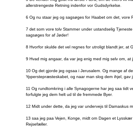
allerstrengeste Retning indenfor vor Gudsdyrkelse.
6 Og nu staar jeg og sagsøges for Haabet om det, vore 
7 det som vore tolv Stammer under ustandselig Tjeneste 
sagsøges for af Jøder!
8 Hvorfor skulde det vel regnes for utroligt blandt jer, 
9 Hvad mig angaar, da var jeg enig med mig selv om, a
10 Og det gjorde jeg ogsaa i Jerusalem. Og mange af de h
Ypperstepræsteskabet, og naar man slog dem ihjel, gav 
11 Og rundtomkring i alle Synagogerne har jeg saa tidt ve
forfulgte jeg dem helt ud til de fremmede Byer.
12 Midt under dette, da jeg var undervejs til Damaskus
13 saa jeg paa Vejen, Konge, midt om Dagen et Lysskær 
Rejsefæller.