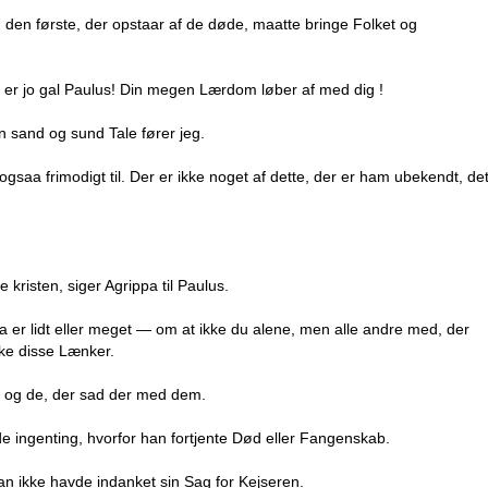
 den første, der opstaar af de døde, maatte bringe Folket og
 er jo gal Paulus! Din megen Lærdom løber af med dig !
n sand og sund Tale fører jeg.
saa frimodigt til. Der er ikke noget af dette, der er ham ubekendt, de
e kristen, siger Agrippa til Paulus.
 er lidt eller meget — om at ikke du alene, men alle andre med, der
kke disse Lænker.
 og de, der sad der med dem.
 ingenting, hvorfor han fortjente Død eller Fangenskab.
an ikke havde indanket sin Sag for Kejseren.