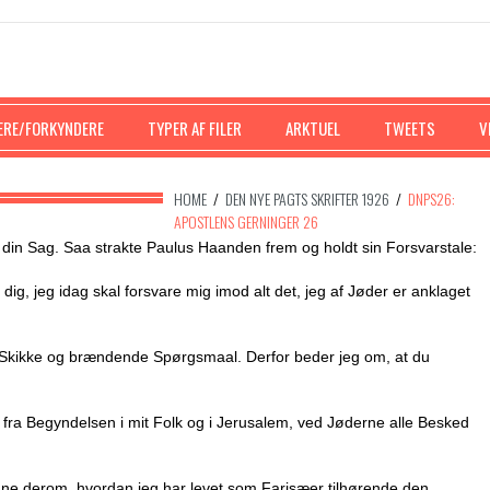
ERE/FORKYNDERE
TYPER AF FILER
ARKTUEL
TWEETS
V
HOME
/
DEN NYE PAGTS SKRIFTER 1926
/
DNPS26:
APOSTLENS GERNINGER 26
 din Sag. Saa strakte Paulus Haanden frem og holdt sin Forsvarstale:
 dig, jeg idag skal forsvare mig imod alt det, jeg af Jøder er anklaget
e Skikke og brændende Spørgsmaal. Derfor beder jeg om, at du
fra Begyndelsen i mit Folk og i Jerusalem, ved Jøderne alle Besked
idne derom, hvordan jeg har levet som Farisæer tilhørende den