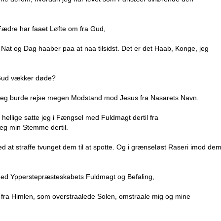
Fædre har faaet Løfte om fra Gud,
Nat og Dag haaber paa at naa tilsidst. Det er det Haab, Konge, jeg
at Gud vækker døde?
t jeg burde rejse megen Modstand mod Jesus fra Nasarets Navn.
ellige satte jeg i Fængsel med Fuldmagt dertil fra
jeg min Stemme dertil.
d at straffe tvunget dem til at spotte. Og i grænseløst Raseri imod de
 med Ypperstepræsteskabets Fuldmagt og Befaling,
fra Himlen, som overstraalede Solen, omstraale mig og mine