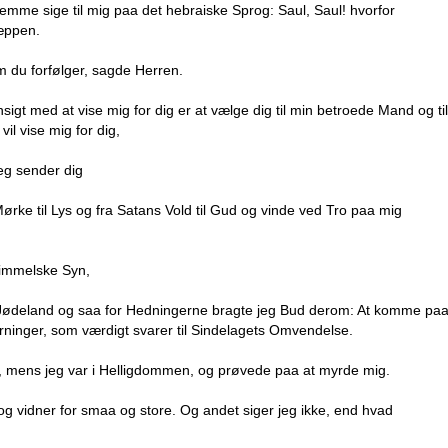
temme sige til mig paa det hebraiske Sprog: Saul, Saul! hvorfor
kæppen.
 du forfølger, sagde Herren.
gt med at vise mig for dig er at vælge dig til min betroede Mand og til
il vise mig for dig,
jeg sender dig
Mørke til Lys og fra Satans Vold til Gud og vinde ved Tro paa mig
himmelske Syn,
 Jødeland og saa for Hedningerne bragte jeg Bud derom: At komme pa
inger, som værdigt svarer til Sindelagets Omvendelse.
ig, mens jeg var i Helligdommen, og prøvede paa at myrde mig.
g og vidner for smaa og store. Og andet siger jeg ikke, end hvad