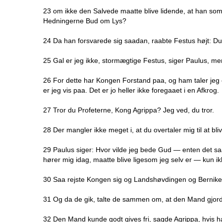
23 om ikke den Salvede maatte blive lidende, at han som
Hedningerne Bud om Lys?
24 Da han forsvarede sig saadan, raabte Festus højt: Du
25 Gal er jeg ikke, stormægtige Festus, siger Paulus, me
26 For dette har Kongen Forstand paa, og ham taler jeg og
er jeg vis paa. Det er jo heller ikke foregaaet i en Afkrog.
27 Tror du Profeterne, Kong Agrippa? Jeg ved, du tror.
28 Der mangler ikke meget i, at du overtaler mig til at bliv
29 Paulus siger: Hvor vilde jeg bede Gud — enten det saa
hører mig idag, maatte blive ligesom jeg selv er — kun i
30 Saa rejste Kongen sig og Landshøvdingen og Bernike
31 Og da de gik, talte de sammen om, at den Mand gjorde
32 Den Mand kunde godt gives fri, sagde Agrippa, hvis h