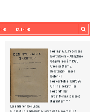
IDEO
KALENDER
Forlag:
A. L. Pedersens
Bogtrykkeri – Allingåbro
Udgivelsesår:
1926
Oversætter:
S.
Konstantin-Hansen
Dele:
NT
Forkortelse:
DNPS26
Online Tekst:
Her
Forord:
Her
Type:
Meningsbaseret
Karakter:
***
Læs Mere:
Ikke Endnu
Bibelstudie Modul:
e-sword v8
/
e-sword v9+
/