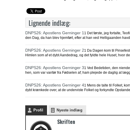
Lignende indlæg:
DNPS26: Apostlens Gerninger 1
1 Det første, jeg fortalte, Te
den Dag, da han blev hjemført, efter at han ved Helligaanden hav
DNPS26: Apostlens Gerninger 2
1 Da Dagen kom til Pinsefest
Himlen som af et dybt Aandedrag, og det fyldte hele Huset, hvor de
DNPS26: Apostlens Gerninger 3
1 Ved Bedetiden, den niende
hen, som var vanfør fra Fødselen af; ham plejede de daglig at læg
DNPS26: Apostlens Gerninger 4
1 Mens de talte til Folket,
dybt krænkede over, at de underviste Folket og forkyndte Opstande
Profil
Nyeste indlæg
Skriften