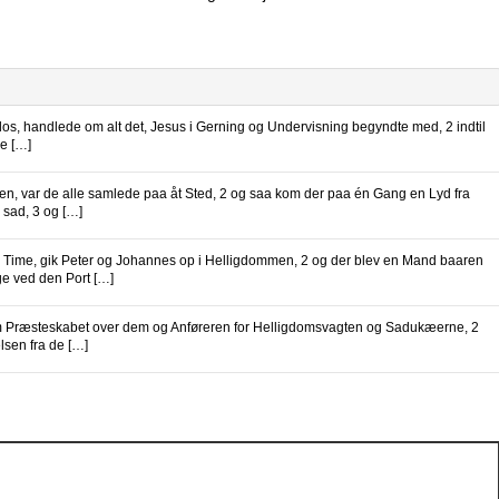
ofilos, handlede om alt det, Jesus i Gerning og Undervisning begyndte med, 2 indtil
de […]
en, var de alle samlede paa åt Sted, 2 og saa kom der paa én Gang en Lyd fra
 sad, 3 og […]
 Time, gik Peter og Johannes op i Helligdommen, 2 og der blev en Mand baaren
ge ved den Port […]
 kom Præsteskabet over dem og Anføreren for Helligdomsvagten og Sadukæerne, 2
lsen fra de […]