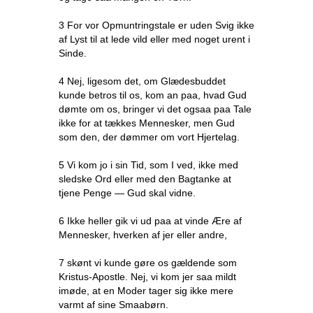
3 For vor Opmuntringstale er uden Svig ikke
af Lyst til at lede vild eller med noget urent i
Sinde.
4 Nej, ligesom det, om Glædesbuddet
kunde betros til os, kom an paa, hvad Gud
dømte om os, bringer vi det ogsaa paa Tale
ikke for at tækkes Mennesker, men Gud
som den, der dømmer om vort Hjertelag.
5 Vi kom jo i sin Tid, som I ved, ikke med
sledske Ord eller med den Bagtanke at
tjene Penge — Gud skal vidne.
6 Ikke heller gik vi ud paa at vinde Ære af
Mennesker, hverken af jer eller andre,
7 skønt vi kunde gøre os gældende som
Kristus-Apostle. Nej, vi kom jer saa mildt
imøde, at en Moder tager sig ikke mere
varmt af sine Smaabørn.