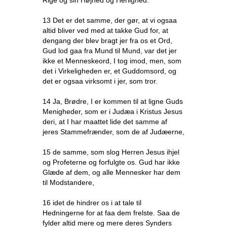
Rige og sin Højhed og Herlighed.
13 Det er det samme, der gør, at vi ogsaa
altid bliver ved med at takke Gud for, at
dengang der blev bragt jer fra os et Ord,
Gud lod gaa fra Mund til Mund, var det jer
ikke et Menneskeord, I tog imod, men, som
det i Virkeligheden er, et Guddomsord, og
det er ogsaa virksomt i jer, som tror.
14 Ja, Brødre, I er kommen til at ligne Guds
Menigheder, som er i Judæa i Kristus Jesus
deri, at I har maattet lide det samme af
jeres Stammefrænder, som de af Judæerne,
15 de samme, som slog Herren Jesus ihjel
og Profeterne og forfulgte os. Gud har ikke
Glæde af dem, og alle Mennesker har dem
til Modstandere,
16 idet de hindrer os i at tale til
Hedningerne for at faa dem frelste. Saa de
fylder altid mere og mere deres Synders