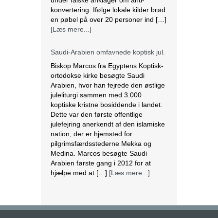
under falske anklager om anti-
konvertering. Ifølge lokale kilder brød
en pøbel på over 20 personer ind […]
[Læs mere...]
Saudi-Arabien omfavnede koptisk jul.
Biskop Marcos fra Egyptens Koptisk-
ortodokse kirke besøgte Saudi
Arabien, hvor han fejrede den østlige
juleliturgi sammen med 3.000
koptiske kristne bosiddende i landet.
Dette var den første offentlige
julefejring anerkendt af den islamiske
nation, der er hjemsted for
pilgrimsfærdsstederne Mekka og
Medina. Marcos besøgte Saudi
Arabien første gang i 2012 for at
hjælpe med at […]
[Læs mere...]
Lesbisk par i Costa Rica bliver viet
efter lovændring