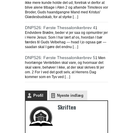
ikke mere kunde holde det ud, foretrak vi derfor at
blive alene tilbage i Aten 2 og afsende Timoteos vor
Broder, Guds haandgangne Mand med Kristus'
Glædesbudskab, for at styrke […]
DNPS26: Første Thessalonikerbrev 4
1
Endvidere Brødre, beder vi jer saa og opmuntrer jer
i Herre Jesus: Som I har lært af os, hvordan I bør
færdes til Guds Velbehag — hvad I jo ogsaa gør —
saadan skal I gøre det endnu […]
DNPS26: Første Thessalonikerbrev 5
1 Men
hvorlænge Ventetiden skal vare, og hvornaar det
skal være, behøver I ikke, at der skal skrives til jer
om. 2 For I ved det godt selv, at Herrens Dag
kommer som en Tyv ved […]
Profil
Nyeste indlæg
Skriften