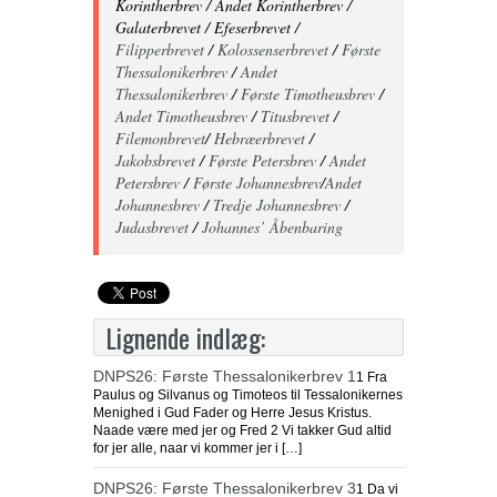
Korintherbrev / Andet Korintherbrev /
Galaterbrevet / Efeserbrevet /
Filipperbrevet
/
Kolossenserbrevet
/
Første
Thessalonikerbrev
/
Andet
Thessalonikerbrev
/
Første Timotheusbrev
/
Andet Timotheusbrev
/
Titusbrevet
/
Filemonbrevet
/
Hebræerbrevet
/
Jakobsbrevet
/
Første Petersbrev
/
Andet
Petersbrev
/
Første Johannesbrev
/
Andet
Johannesbrev
/
Tredje Johannesbrev
/
Judasbrevet
/
Johannes’ Åbenbaring
Lignende indlæg:
DNPS26: Første Thessalonikerbrev 1
1 Fra
Paulus og Silvanus og Timoteos til Tessalonikernes
Menighed i Gud Fader og Herre Jesus Kristus.
Naade være med jer og Fred 2 Vi takker Gud altid
for jer alle, naar vi kommer jer i […]
DNPS26: Første Thessalonikerbrev 3
1 Da vi