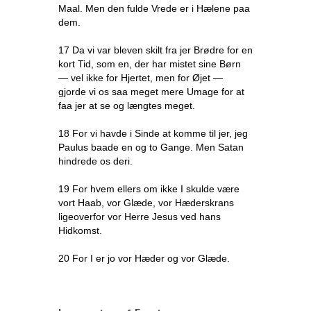
Maal. Men den fulde Vrede er i Hælene paa
dem.
17 Da vi var bleven skilt fra jer Brødre for en
kort Tid, som en, der har mistet sine Børn
— vel ikke for Hjertet, men for Øjet —
gjorde vi os saa meget mere Umage for at
faa jer at se og længtes meget.
18 For vi havde i Sinde at komme til jer, jeg
Paulus baade en og to Gange. Men Satan
hindrede os deri.
19 For hvem ellers om ikke I skulde være
vort Haab, vor Glæde, vor Hæderskrans
ligeoverfor vor Herre Jesus ved hans
Hidkomst.
20 For I er jo vor Hæder og vor Glæde.