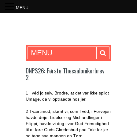
MENU
SKRIFTEN
MENU
DNPS26: Første Thessalonikerbrev
2
1 I véd jo selv, Brødre, at det var ikke spildt
Umage, da vi optraadte hos jer.
2 Tværtimod, skønt vi, som I véd, i Forvejen
havde døjet Lidelser og Mishandlinger i
Filippi, havde vi dog i vor Gud Frimodighed
til at føre Guds Glædesbud paa Tale for jer
og tage saa mangen en Tørn.