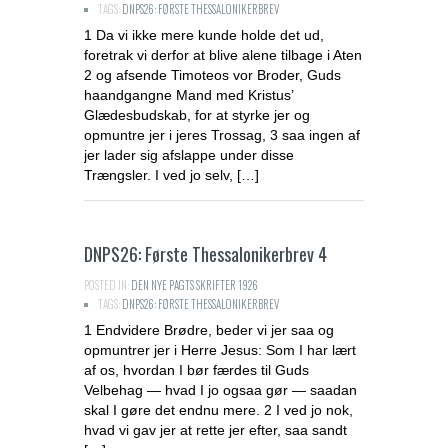
TAGS:
DNPS26: FØRSTE THESSALONIKERBREV
1 Da vi ikke mere kunde holde det ud,
foretrak vi derfor at blive alene tilbage i Aten
2 og afsende Timoteos vor Broder, Guds
haandgangne Mand med Kristus’
Glædesbudskab, for at styrke jer og
opmuntre jer i jeres Trossag, 3 saa ingen af
jer lader sig afslappe under disse
Trængsler. I ved jo selv, […]
DNPS26: Første Thessalonikerbrev 4
POSTED IN:
DEN NYE PAGTS SKRIFTER 1926
TAGS:
DNPS26: FØRSTE THESSALONIKERBREV
1 Endvidere Brødre, beder vi jer saa og
opmuntrer jer i Herre Jesus: Som I har lært
af os, hvordan I bør færdes til Guds
Velbehag — hvad I jo ogsaa gør — saadan
skal I gøre det endnu mere. 2 I ved jo nok,
hvad vi gav jer at rette jer efter, saa sandt