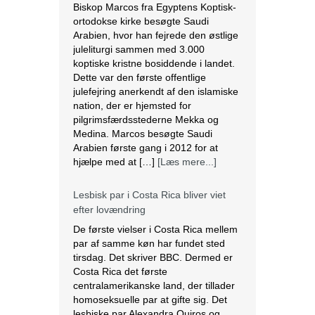
Biskop Marcos fra Egyptens Koptisk-
ortodokse kirke besøgte Saudi
Arabien, hvor han fejrede den østlige
juleliturgi sammen med 3.000
koptiske kristne bosiddende i landet.
Dette var den første offentlige
julefejring anerkendt af den islamiske
nation, der er hjemsted for
pilgrimsfærdsstederne Mekka og
Medina. Marcos besøgte Saudi
Arabien første gang i 2012 for at
hjælpe med at […]
[Læs mere...]
Lesbisk par i Costa Rica bliver viet
efter lovændring
De første vielser i Costa Rica mellem
par af samme køn har fundet sted
tirsdag. Det skriver BBC. Dermed er
Costa Rica det første
centralamerikanske land, der tillader
homoseksuelle par at gifte sig. Det
lesbiske par Alexandra Quiros og