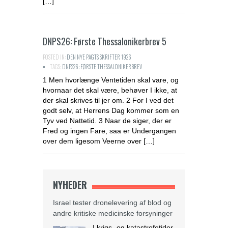
[…]
DNPS26: Første Thessalonikerbrev 5
POSTED IN:
DEN NYE PAGTS SKRIFTER 1926
TAGS:
DNPS26: FØRSTE THESSALONIKERBREV
1 Men hvorlænge Ventetiden skal vare, og
hvornaar det skal være, behøver I ikke, at
der skal skrives til jer om. 2 For I ved det
godt selv, at Herrens Dag kommer som en
Tyv ved Nattetid. 3 Naar de siger, der er
Fred og ingen Fare, saa er Undergangen
over dem ligesom Veerne over […]
NYHEDER
Israel tester dronelevering af blod og
andre kritiske medicinske forsyninger
I krigs- og katastrofetider