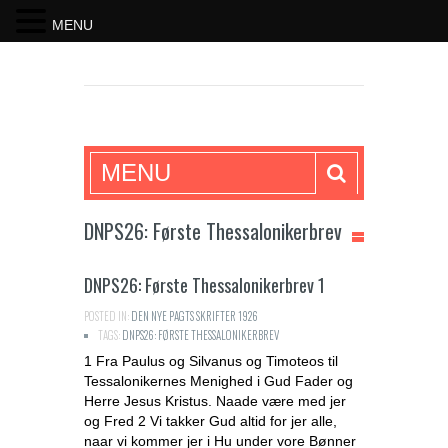
MENU
SKRIFTEN
MENU
DNPS26: Første Thessalonikerbrev
DNPS26: Første Thessalonikerbrev 1
POSTED IN:
DEN NYE PAGTS SKRIFTER 1926
TAGS:
DNPS26: FØRSTE THESSALONIKERBREV
1 Fra Paulus og Silvanus og Timoteos til
Tessalonikernes Menighed i Gud Fader og
Herre Jesus Kristus. Naade være med jer
og Fred 2 Vi takker Gud altid for jer alle,
naar vi kommer jer i Hu under vore Bønner