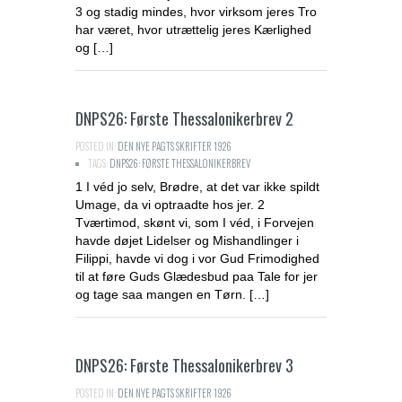
3 og stadig mindes, hvor virksom jeres Tro
har været, hvor utrættelig jeres Kærlighed
og […]
DNPS26: Første Thessalonikerbrev 2
POSTED IN:
DEN NYE PAGTS SKRIFTER 1926
TAGS:
DNPS26: FØRSTE THESSALONIKERBREV
1 I véd jo selv, Brødre, at det var ikke spildt
Umage, da vi optraadte hos jer. 2
Tværtimod, skønt vi, som I véd, i Forvejen
havde døjet Lidelser og Mishandlinger i
Filippi, havde vi dog i vor Gud Frimodighed
til at føre Guds Glædesbud paa Tale for jer
og tage saa mangen en Tørn. […]
DNPS26: Første Thessalonikerbrev 3
POSTED IN:
DEN NYE PAGTS SKRIFTER 1926