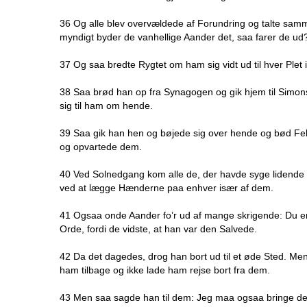
36 Og alle blev overvældede af Forundring og talte samm
myndigt byder de vanhellige Aander det, saa farer de ud
37 Og saa bredte Rygtet om ham sig vidt ud til hver Ple
38 Saa brød han op fra Synagogen og gik hjem til Simo
sig til ham om hende.
39 Saa gik han hen og bøjede sig over hende og bød Feb
og opvartede dem.
40 Ved Solnedgang kom alle de, der havde syge lidende 
ved at lægge Hænderne paa enhver især af dem.
41 Ogsaa onde Aander fo’r ud af mange skrigende: Du e
Orde, fordi de vidste, at han var den Salvede.
42 Da det dagedes, drog han bort ud til et øde Sted. M
ham tilbage og ikke lade ham rejse bort fra dem.
43 Men saa sagde han til dem: Jeg maa ogsaa bringe de 