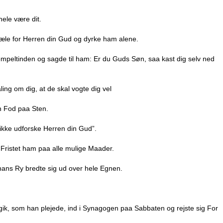
hele være dit.
æle for Herren din Gud og dyrke ham alene.
empeltinden og sagde til ham: Er du Guds Søn, saa kast dig selv ned
ling om dig, at de skal vogte dig vel
in Fod paa Sten.
ikke udforske Herren din Gud”.
e Fristet ham paa alle mulige Maader.
 hans Ry bredte sig ud over hele Egnen.
gik, som han plejede, ind i Synagogen paa Sabbaten og rejste sig For