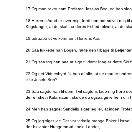
17 Og man rakte ham Profeten Jesajas Bog, og han slog o
18 Herrens Aand er over mig, fordi han har salvet mig til
Krigsfanger, at de skal faa deres Frihed, blinde, at de sk
19 udraabe et velkomment Herrens Aar.
20 Saa lukkede han Bogen, rakte den tilbage til Betjente
21 Og saa tog han paa at sige til dem: Idag er dette Skrif
22 Og det Vidnesbyrd fik han af alle, at de maatte undre
ikke Josefs Søn?
23 Saa sagde han til dem: I vil sagtens lade mig høre den 
der er sket i Kafarnaum, skulde du ogsaa gøre her i din 
24 Men han sagde: Sandelig siger jeg jer, at ingen Profet 
25 Og jeg siger jer: Der var virkelig mange Enker i Israel
der blev stor Hungersnød i hele Landet,