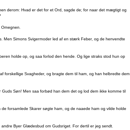
en derom: Hvad er det for et Ord, sagde de; for naar det mægtigt og
?
t i Omegnen.
ns. Men Simons Svigermoder led af en stærk Feber, og de henvendte
eren holde op, og saa forlod den hende. Og lige straks stod hun op
af forskellige Svagheder, og bragte dem til ham, og han helbredte dem
r Guds Søn! Men saa forbød han dem det og lod dem ikke komme til
en de forsamlede Skarer søgte ham, og de naaede ham og vilde holde
andre Byer Glædesbud om Gudsriget. For dertil er jeg sendt.