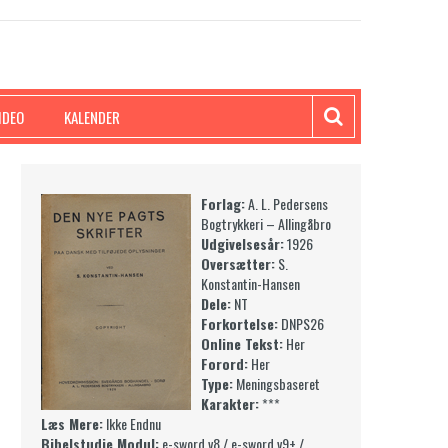
IDEO
KALENDER
Forlag:
A. L. Pedersens
Bogtrykkeri – Allingåbro
Udgivelsesår:
1926
Oversætter:
S.
Konstantin-Hansen
Dele:
NT
Forkortelse:
DNPS26
Online Tekst:
Her
Forord:
Her
Type:
Meningsbaseret
Karakter:
***
Læs Mere:
Ikke Endnu
Bibelstudie Modul:
e-sword v8
/
e-sword v9+
/