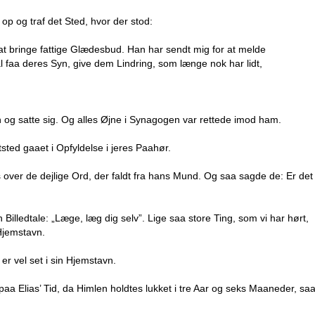
p og traf det Sted, hvor der stod:
 at bringe fattige Glædesbud. Han har sendt mig for at melde
al faa deres Syn, give dem Lindring, som længe nok har lidt,
n og satte sig. Og alles Øjne i Synagogen var rettede imod ham.
tsted gaaet i Opfyldelse i jeres Paahør.
s over de dejlige Ord, der faldt fra hans Mund. Og saa sagde de: Er det
Billedtale: „Læge, læg dig selv”. Lige saa store Ting, som vi har hørt,
Hjemstavn.
er vel set i sin Hjemstavn.
 paa Elias’ Tid, da Himlen holdtes lukket i tre Aar og seks Maaneder, sa