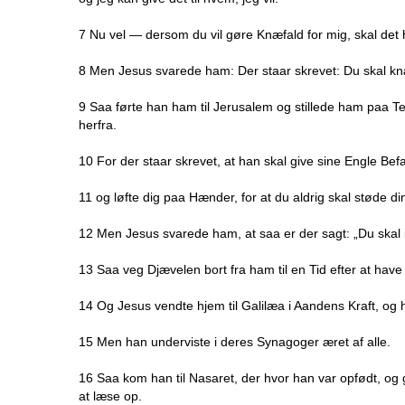
7 Nu vel — dersom du vil gøre Knæfald for mig, skal det 
8 Men Jesus svarede ham: Der staar skrevet: Du skal kn
9 Saa førte han ham til Jerusalem og stillede ham paa T
herfra.
10 For der staar skrevet, at han skal give sine Engle Befa
11 og løfte dig paa Hænder, for at du aldrig skal støde d
12 Men Jesus svarede ham, at saa er der sagt: „Du skal 
13 Saa veg Djævelen bort fra ham til en Tid efter at hav
14 Og Jesus vendte hjem til Galilæa i Aandens Kraft, og
15 Men han underviste i deres Synagoger æret af alle.
16 Saa kom han til Nasaret, der hvor han var opfødt, og 
at læse op.