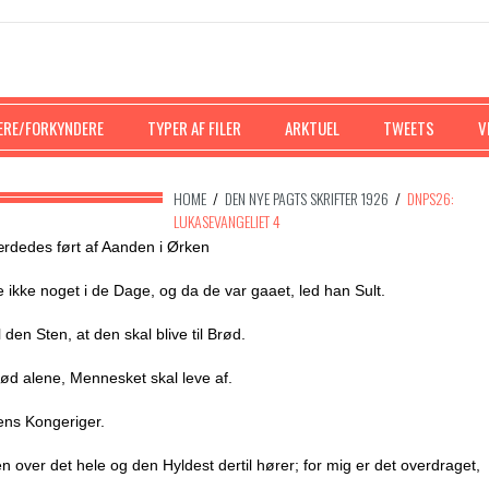
ERE/FORKYNDERE
TYPER AF FILER
ARKTUEL
TWEETS
V
HOME
/
DEN NYE PAGTS SKRIFTER 1926
/
DNPS26:
LUKASEVANGELIET 4
færdedes ført af Aanden i Ørken
e ikke noget i de Dage, og da de var gaaet, led han Sult.
den Sten, at den skal blive til Brød.
rød alene, Mennesket skal leve af.
ens Kongeriger.
 over det hele og den Hyldest dertil hører; for mig er det overdraget,