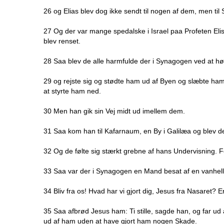
26 og Elias blev dog ikke sendt til nogen af dem, men til
27 Og der var mange spedalske i Israel paa Profeten El
blev renset.
28 Saa blev de alle harmfulde der i Synagogen ved at hø
29 og rejste sig og stødte ham ud af Byen og slæbte ham 
at styrte ham ned.
30 Men han gik sin Vej midt ud imellem dem.
31 Saa kom han til Kafarnaum, en By i Galilæa og blev 
32 Og de følte sig stærkt grebne af hans Undervisning. 
33 Saa var der i Synagogen en Mand besat af en vanhell
34 Bliv fra os! Hvad har vi gjort dig, Jesus fra Nasaret
35 Saa afbrød Jesus ham: Ti stille, sagde han, og far 
ud af ham uden at have gjort ham nogen Skade.