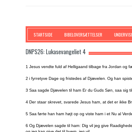
SKRIFTEN
STARTSIDE
BIBELOVERSÆTTELSER
UNDERVIS
DNPS26: Lukasevangeliet 4
1 Jesus vendte fuld af Helligaand tilbage fra Jordan og 
2 i fyrretyve Dage og fristedes af Djævelen. Og han spist
3 Saa sagde Djævelen til ham Er du Guds Søn, saa sig til 
4 Der staar skrevet, svarede Jesus ham, at det er ikke B
5 Saa førte han ham højt op og viste ham i et Nu al Verd
6 Og Djævelen sagde til ham: Dig vil jeg give Raadigheden
og jeg kan give det til hvem, jeg vil.