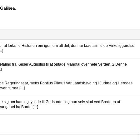
 Galilæa.
 at fortælle Historien om igen om alt det, der har faaet sin fulde Virkeliggørelse
…]
aling fra Kejser Augustus til at optage Mandtal over hele Verden. 2 Denne
…]
tende Regeringsaar, mens Pontius Pilatus var Landshøvding i Judæa og Herodes
over Ituræa […]
 sig om ham og lyttede til Gudsordet, og han selv stod ved Bredden af
ar gaaet fra Borde […]