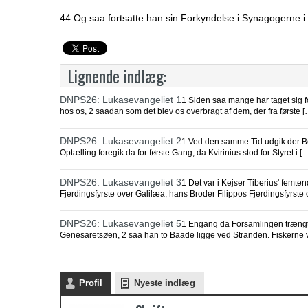
44 Og saa fortsatte han sin Forkyndelse i Synagogerne i
Lignende indlæg:
DNPS26: Lukasevangeliet 1
1 Siden saa mange har taget sig for
hos os, 2 saadan som det blev os overbragt af dem, der fra første [
DNPS26: Lukasevangeliet 2
1 Ved den samme Tid udgik der Bef
Optælling foregik da for første Gang, da Kvirinius stod for Styret i [
DNPS26: Lukasevangeliet 3
1 Det var i Kejser Tiberius' fem
Fjerdingsfyrste over Galilæa, hans Broder Filippos Fjerdingsfyrste 
DNPS26: Lukasevangeliet 5
1 Engang da Forsamlingen trængte
Genesaretsøen, 2 saa han to Baade ligge ved Stranden. Fiskerne v
Profil
Nyeste indlæg