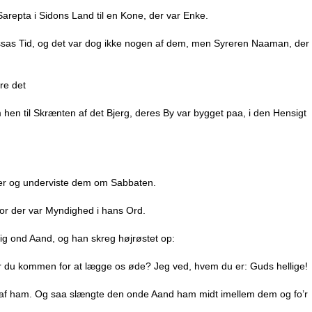
 Sarepta i Sidons Land til en Kone, der var Enke.
issas Tid, og det var dog ikke nogen af dem, men Syreren Naaman, der
re det
hen til Skrænten af det Bjerg, deres By var bygget paa, i den Hensigt
der og underviste dem om Sabbaten.
For der var Myndighed i hans Ord.
ig ond Aand, og han skreg højrøstet op:
? Er du kommen for at lægge os øde? Jeg ved, hvem du er: Guds hellige!
ud af ham. Og saa slængte den onde Aand ham midt imellem dem og fo’r