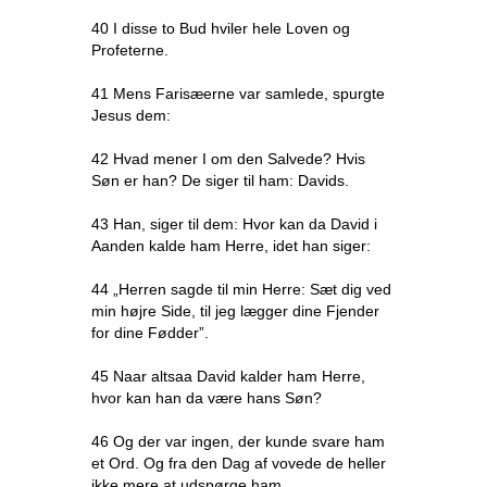
40 I disse to Bud hviler hele Loven og
Profeterne.
41 Mens Farisæerne var samlede, spurgte
Jesus dem:
42 Hvad mener I om den Salvede? Hvis
Søn er han? De siger til ham: Davids.
43 Han, siger til dem: Hvor kan da David i
Aanden kalde ham Herre, idet han siger:
44 „Herren sagde til min Herre: Sæt dig ved
min højre Side, til jeg lægger dine Fjender
for dine Fødder”.
45 Naar altsaa David kalder ham Herre,
hvor kan han da være hans Søn?
46 Og der var ingen, der kunde svare ham
et Ord. Og fra den Dag af vovede de heller
ikke mere at udspørge ham.