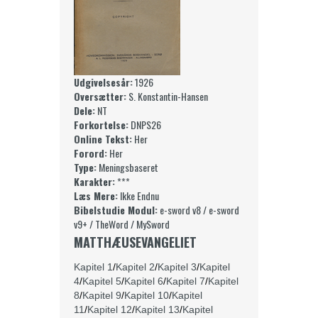
Udgivelsesår:
1926
Oversætter:
S. Konstantin-Hansen
Dele:
NT
Forkortelse:
DNPS26
Online Tekst:
Her
Forord:
Her
Type:
Meningsbaseret
Karakter:
***
Læs Mere:
Ikke Endnu
Bibelstudie Modul:
e-sword v8
/
e-sword
v9+
/
TheWord
/
MySword
MATTHÆUSEVANGELIET
Kapitel 1
/
Kapitel 2
/
Kapitel 3
/
Kapitel
4
/
Kapitel 5
/
Kapitel 6
/
Kapitel 7
/
Kapitel
8
/
Kapitel 9
/
Kapitel 10
/
Kapitel
11
/
Kapitel 12
/
Kapitel 13
/
Kapitel