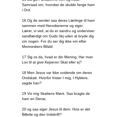
Samraad om, hvordan de skulde fange ham
i Ord.
16 Og de sender saa deres Lærlinge til ham
sammen med Herodianerne og siger:
Lærer, vi ved, at du er sandru og underviser
sandfærdigt om Guds Vej uden at bryde dig
om nogen. For du ser dig ikke om efter
Menneskers Bifald.
17 Sig os da, hvad er din Mening. Har man
Lov til at give Kejseren Skat eller ej?
18 Men Jesus var ikke uvidende om deres
Ondskab. Hvorfor frister I mig, I Hyklere,
sagde han?
19 Vis mig Skattens Mønt. Saa bragte de
ham en Denar,
20 og saa siger Jesus til dem: Hvis er det
Billede og den Indskrift?