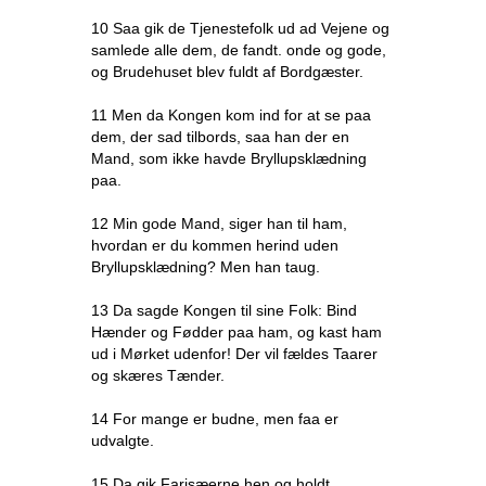
10 Saa gik de Tjenestefolk ud ad Vejene og
samlede alle dem, de fandt. onde og gode,
og Brudehuset blev fuldt af Bordgæster.
11 Men da Kongen kom ind for at se paa
dem, der sad tilbords, saa han der en
Mand, som ikke havde Bryllupsklædning
paa.
12 Min gode Mand, siger han til ham,
hvordan er du kommen herind uden
Bryllupsklædning? Men han taug.
13 Da sagde Kongen til sine Folk: Bind
Hænder og Fødder paa ham, og kast ham
ud i Mørket udenfor! Der vil fældes Taarer
og skæres Tænder.
14 For mange er budne, men faa er
udvalgte.
15 Da gik Farisæerne hen og holdt