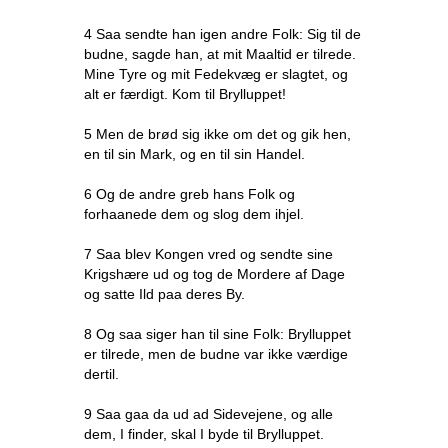
4 Saa sendte han igen andre Folk: Sig til de
budne, sagde han, at mit Maaltid er tilrede.
Mine Tyre og mit Fedekvæg er slagtet, og
alt er færdigt. Kom til Brylluppet!
5 Men de brød sig ikke om det og gik hen,
en til sin Mark, og en til sin Handel.
6 Og de andre greb hans Folk og
forhaanede dem og slog dem ihjel.
7 Saa blev Kongen vred og sendte sine
Krigshære ud og tog de Mordere af Dage
og satte Ild paa deres By.
8 Og saa siger han til sine Folk: Brylluppet
er tilrede, men de budne var ikke værdige
dertil.
9 Saa gaa da ud ad Sidevejene, og alle
dem, I finder, skal I byde til Brylluppet.