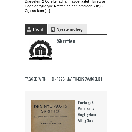
Djævelen. 2 Og efter at han havde fastet i fyrretyve
Dage og fyrretyve Nætter led han omsider Sult, 3
Og saa kom […]
Profil
Nyeste indlæg
Skriften
TAGGED WITH:
DNPS26: MATTHÆUSEVANGELIET
Forlag:
A. L.
Pedersens
Bogtrykkeri –
Allingåbro