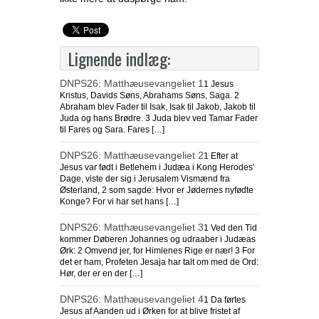
Lignende indlæg:
DNPS26: Matthæusevangeliet 1
1 Jesus
Kristus, Davids Søns, Abrahams Søns, Saga. 2
Abraham blev Fader til Isak, Isak til Jakob, Jakob til
Juda og hans Brødre. 3 Juda blev ved Tamar Fader
til Fares og Sara. Fares […]
DNPS26: Matthæusevangeliet 2
1 Efter at
Jesus var født i Betlehem i Judæa i Kong Herodes'
Dage, viste der sig i Jerusalem Vismænd fra
Østerland, 2 som sagde: Hvor er Jødernes nyfødte
Konge? For vi har set hans […]
DNPS26: Matthæusevangeliet 3
1 Ved den Tid
kommer Døberen Johannes og udraaber i Judæas
Ørk: 2 Omvend jer, for Himlenes Rige er nær! 3 For
det er ham, Profeten Jesaja har talt om med de Ord:
Hør, der er en der […]
DNPS26: Matthæusevangeliet 4
1 Da førtes
Jesus af Aanden ud i Ørken for at blive fristet af