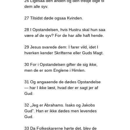
26 Ligesaa den anden og den tredje dige til
dem alle syv.
27 Tilsidst døde ogsaa Kvinden.
28 I Opstandelsen, hvis Hustru skal hun saa
være af de syv? For de har alle haft hende.
29 Jesus svarede dem: I farer vild, idet I
hverken kender Skrifterne eller Guds Magt.
30 For i Opstandelsen gifter de sig ikke,
men de er som Englene i Himlen.
31 Og angaaende de dødes Opstandelse
— har I ikke læst, hvad der er sagt jer af
Gud:
32 „Jeg er Abrahams. Isaks og Jakobs
Gud”. Han er ikke dødes men levendes
Gud.
33 Da Folkeskarerne hørte det, blev de