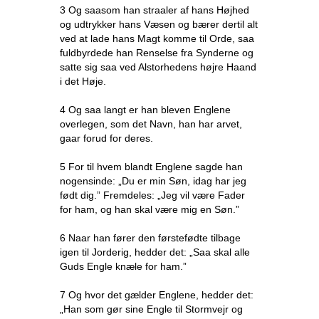
3 Og saasom han straaler af hans Højhed
og udtrykker hans Væsen og bærer dertil alt
ved at lade hans Magt komme til Orde, saa
fuldbyrdede han Renselse fra Synderne og
satte sig saa ved Alstorhedens højre Haand
i det Høje.
4 Og saa langt er han bleven Englene
overlegen, som det Navn, han har arvet,
gaar forud for deres.
5 For til hvem blandt Englene sagde han
nogensinde: „Du er min Søn, idag har jeg
født dig.” Fremdeles: „Jeg vil være Fader
for ham, og han skal være mig en Søn.”
6 Naar han fører den førstefødte tilbage
igen til Jorderig, hedder det: „Saa skal alle
Guds Engle knæle for ham.”
7 Og hvor det gælder Englene, hedder det:
„Han som gør sine Engle til Stormvejr og