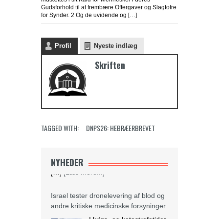
Gudsforhold til at frembære Offergaver og Slagtofre
for Synder. 2 Og de uvidende og […]
Profil
Nyeste indlæg
Skriften
TAGGED WITH:
DNPS26: HEBRÆERBREVET
NYHEDER
Israel tester dronelevering af blod og
andre kritiske medicinske forsyninger
I krigs- og katastrofetider
kan droner være den