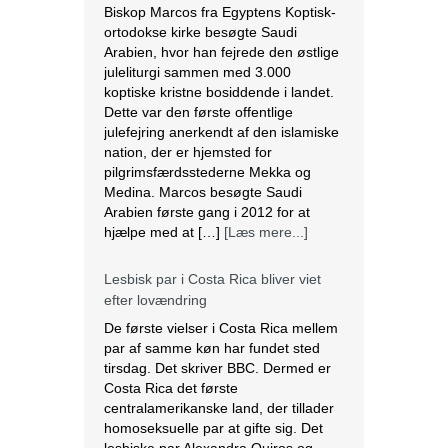
Arabien, hvor han fejrede den østlige
juleliturgi sammen med 3.000
koptiske kristne bosiddende i landet.
Dette var den første offentlige
julefejring anerkendt af den islamiske
nation, der er hjemsted for
pilgrimsfærdsstederne Mekka og
Medina. Marcos besøgte Saudi
Arabien første gang i 2012 for at
hjælpe med at […]
[Læs mere...]
Lesbisk par i Costa Rica bliver viet
efter lovændring
De første vielser i Costa Rica mellem
par af samme køn har fundet sted
tirsdag. Det skriver BBC. Dermed er
Costa Rica det første
centralamerikanske land, der tillader
homoseksuelle par at gifte sig. Det
lesbiske par Alexandra Quiros og
Dunia Araya blev de første til at sige