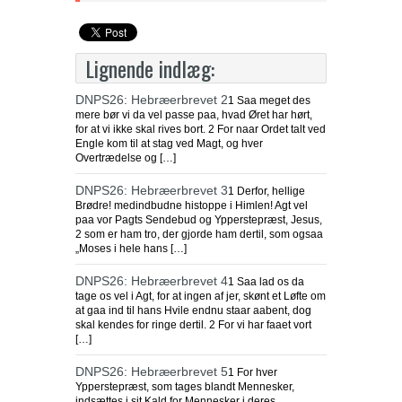
Lignende indlæg:
DNPS26: Hebræerbrevet 2
1 Saa meget des
mere bør vi da vel passe paa, hvad Øret har hørt,
for at vi ikke skal rives bort. 2 For naar Ordet talt ved
Engle kom til at stag ved Magt, og hver
Overtrædelse og […]
DNPS26: Hebræerbrevet 3
1 Derfor, hellige
Brødre! medindbudne histoppe i Himlen! Agt vel
paa vor Pagts Sendebud og Ypperstepræst, Jesus,
2 som er ham tro, der gjorde ham dertil, som ogsaa
„Moses i hele hans […]
DNPS26: Hebræerbrevet 4
1 Saa lad os da
tage os vel i Agt, for at ingen af jer, skønt et Løfte om
at gaa ind til hans Hvile endnu staar aabent, dog
skal kendes for ringe dertil. 2 For vi har faaet vort
[…]
DNPS26: Hebræerbrevet 5
1 For hver
Ypperstepræst, som tages blandt Mennesker,
indsættes i sit Kald for Mennesker i deres