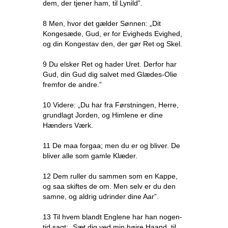
dem, der tjener ham, til Lynild”.
8 Men, hvor det gælder Sønnen: „Dit
Kongesæde, Gud, er for Evigheds Evighed,
og din Kongestav den, der gør Ret og Skel.
9 Du elsker Ret og hader Uret. Derfor har
Gud, din Gud dig salvet med Glædes-Olie
fremfor de andre.”
10 Videre: „Du har fra Førstningen, Herre,
grundlagt Jorden, og Himlene er dine
Hænders Værk.
11 De maa forgaa; men du er og bliver. De
bliver alle som gamle Klæder.
12 Dem ruller du sammen som en Kappe,
og saa skiftes de om. Men selv er du den
samne, og aldrig udrinder dine Aar”.
13 Til hvem blandt Englene har han nogen-
tid sagt: „Sæt dig ved min højre Haand, til