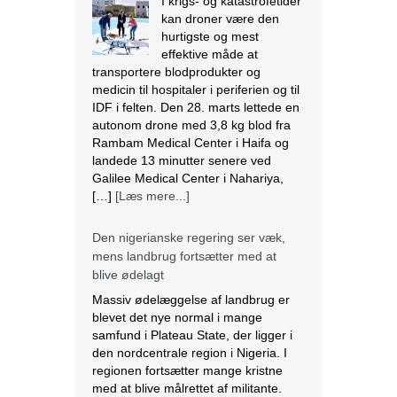
hurtigste og mest
effektive måde at
transportere blodprodukter og
medicin til hospitaler i periferien og til
IDF i felten. Den 28. marts lettede en
autonom drone med 3,8 kg blod fra
Rambam Medical Center i Haifa og
landede 13 minutter senere ved
Galilee Medical Center i Nahariya,
[…]
[Læs mere...]
Den nigerianske regering ser væk,
mens landbrug fortsætter med at
blive ødelagt
Massiv ødelæggelse af landbrug er
blevet det nye normal i mange
samfund i Plateau State, der ligger i
den nordcentrale region i Nigeria. I
regionen fortsætter mange kristne
med at blive målrettet af militante.
Lokalbefolkningen beskriver det som
etnisk udrensning. Angriberne bruger