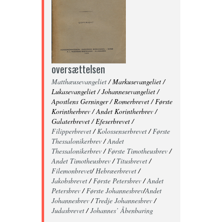
oversættelsen
Matthæusevangeliet
/ Markusevangeliet /
Lukasevangeliet / Johannesevangeliet /
Apostlens Gerninger / Romerbrevet / Første
Korintherbrev / Andet Korintherbrev /
Galaterbrevet / Efeserbrevet /
Filipperbrevet
/
Kolossenserbrevet
/
Første
Thessalonikerbrev
/
Andet
Thessalonikerbrev
/
Første Timotheusbrev
/
Andet Timotheusbrev
/
Titusbrevet
/
Filemonbrevet
/
Hebræerbrevet
/
Jakobsbrevet
/
Første Petersbrev
/
Andet
Petersbrev
/
Første Johannesbrev
/
Andet
Johannesbrev
/
Tredje Johannesbrev
/
Judasbrevet
/
Johannes’ Åbenbaring