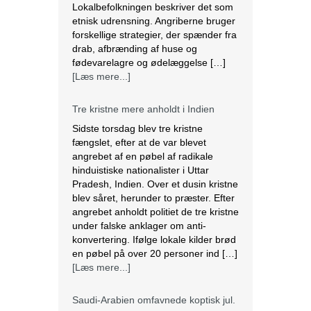
forskellige strategier, der spænder fra
drab, afbrænding af huse og
fødevarelagre og ødelæggelse […]
[Læs mere...]
Tre kristne mere anholdt i Indien
Sidste torsdag blev tre kristne
fængslet, efter at de var blevet
angrebet af en pøbel af radikale
hinduistiske nationalister i Uttar
Pradesh, Indien. Over et dusin kristne
blev såret, herunder to præster. Efter
angrebet anholdt politiet de tre kristne
under falske anklager om anti-
konvertering. Ifølge lokale kilder brød
en pøbel på over 20 personer ind […]
[Læs mere...]
Saudi-Arabien omfavnede koptisk jul.
Biskop Marcos fra Egyptens Koptisk-
ortodokse kirke besøgte Saudi