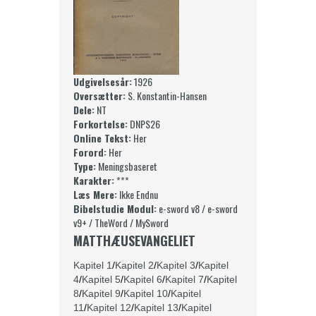
Udgivelsesår:
1926
Oversætter:
S. Konstantin-Hansen
Dele:
NT
Forkortelse:
DNPS26
Online Tekst:
Her
Forord:
Her
Type:
Meningsbaseret
Karakter:
***
Læs Mere:
Ikke Endnu
Bibelstudie Modul:
e-sword v8
/
e-sword
v9+
/
TheWord
/
MySword
MATTHÆUSEVANGELIET
Kapitel 1
/
Kapitel 2
/
Kapitel 3
/
Kapitel
4
/
Kapitel 5
/
Kapitel 6
/
Kapitel 7
/
Kapitel
8
/
Kapitel 9
/
Kapitel 10
/
Kapitel
11
/
Kapitel 12
/
Kapitel 13
/
Kapitel