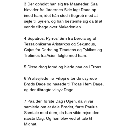
3 Der opholdt han sig tre Maaneder. Saa
blev der fra Jødernes Side lagt Raad op
imod ham, idet hån stod i Begreb med at
sejle til Syrien, og han bestemte sig da til at
vende tilbage over Makedonien.
4 Sopatros, Pyrros’ Søn fra Beroia og af
Tessalonikerne Aristarkos og Sekundus,
Cajus fra Derbe og Timoteos og Tykikos og
Trofimos fra Asien fulgte med ham.
5 Disse drog forud og biede paa os i Troas.
6 Vi afsejlede fra Filippi efter de usyrede
Brøds Dage og naaede til Troas i fem Dage,
og der tilbragte vi syv Dage.
7 Paa den første Dag i Ugen, da vi var
samlede om at dele Brødet, førte Paulus
Samtale med dem, da han vilde rejse den
næste Dag. Og han blev ved at tale til
Midnat.