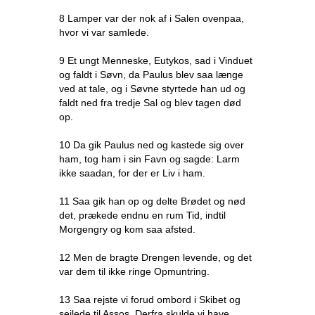
8 Lamper var der nok af i Salen ovenpaa,
hvor vi var samlede.
9 Et ungt Menneske, Eutykos, sad i Vinduet
og faldt i Søvn, da Paulus blev saa længe
ved at tale, og i Søvne styrtede han ud og
faldt ned fra tredje Sal og blev tagen død
op.
10 Da gik Paulus ned og kastede sig over
ham, tog ham i sin Favn og sagde: Larm
ikke saadan, for der er Liv i ham.
11 Saa gik han op og delte Brødet og nød
det, prækede endnu en rum Tid, indtil
Morgengry og kom saa afsted.
12 Men de bragte Drengen levende, og det
var dem til ikke ringe Opmuntring.
13 Saa rejste vi forud ombord i Skibet og
sejlede til Assos. Derfra skulde vi have