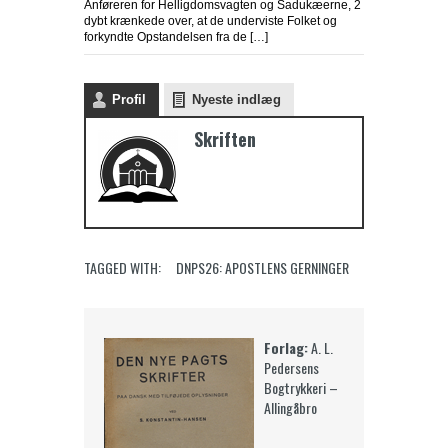
Anføreren for Helligdomsvagten og Sadukæerne, 2
dybt krænkede over, at de underviste Folket og
forkyndte Opstandelsen fra de […]
Profil
Nyeste indlæg
Skriften
TAGGED WITH:
DNPS26: APOSTLENS GERNINGER
Forlag:
A. L.
Pedersens
Bogtrykkeri –
Allingåbro