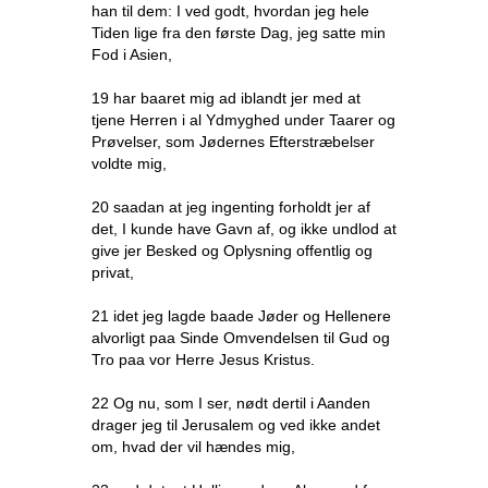
han til dem: I ved godt, hvordan jeg hele
Tiden lige fra den første Dag, jeg satte min
Fod i Asien,
19 har baaret mig ad iblandt jer med at
tjene Herren i al Ydmyghed under Taarer og
Prøvelser, som Jødernes Efterstræbelser
voldte mig,
20 saadan at jeg ingenting forholdt jer af
det, I kunde have Gavn af, og ikke undlod at
give jer Besked og Oplysning offentlig og
privat,
21 idet jeg lagde baade Jøder og Hellenere
alvorligt paa Sinde Omvendelsen til Gud og
Tro paa vor Herre Jesus Kristus.
22 Og nu, som I ser, nødt dertil i Aanden
drager jeg til Jerusalem og ved ikke andet
om, hvad der vil hændes mig,