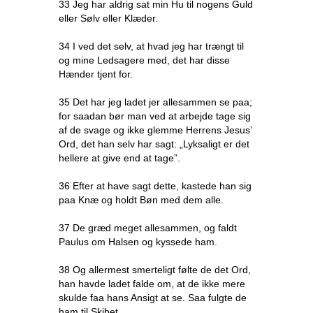
33 Jeg har aldrig sat min Hu til nogens Guld
eller Sølv eller Klæder.
34 I ved det selv, at hvad jeg har trængt til
og mine Ledsagere med, det har disse
Hænder tjent for.
35 Det har jeg ladet jer allesammen se paa;
for saadan bør man ved at arbejde tage sig
af de svage og ikke glemme Herrens Jesus’
Ord, det han selv har sagt: „Lyksaligt er det
hellere at give end at tage”.
36 Efter at have sagt dette, kastede han sig
paa Knæ og holdt Bøn med dem alle.
37 De græd meget allesammen, og faldt
Paulus om Halsen og kyssede ham.
38 Og allermest smerteligt følte de det Ord,
han havde ladet falde om, at de ikke mere
skulde faa hans Ansigt at se. Saa fulgte de
ham til Skibet.