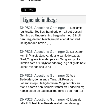
Lignende indlæg:
DNPS26: Apostlens Gerninger 1
1 Det første,
jeg fortalte, Teofilos, handlede om alt det, Jesus i
Gerning og Undervisning begyndte med, 2 indtil
den Dag, da han blev hjemført, efter at han ved
Helligaanden havde […]
DNPS26: Apostlens Gerninger 2
1 Da Dagen
kom til Pinsefesten, var de alle samlede paa åt
Sted, 2 og saa kom der paa én Gang en Lyd fra
Himlen som af et dybt Aandedrag, og det fyldte hele
Huset, hvor de sad, 3 og […]
DNPS26: Apostlens Gerninger 3
1 Ved
Bedetiden, den niende Time, gik Peter og
Johannes op i Helligdommen, 2 og der blev en
Mand baaren hen, som var vanfør fra Fødselen af;
ham plejede de daglig at lægge ved den Port […]
DNPS26: Apostlens Gerninger 4
1 Mens de
talte til Folket, kom Præsteskabet over dem og