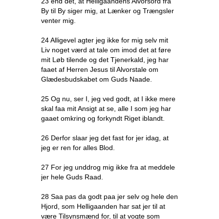
23 end det, at Helligaandens Alvorsord fra
By til By siger mig, at Lænker og Trængsler
venter mig.
24 Alligevel agter jeg ikke for mig selv mit
Liv noget værd at tale om imod det at føre
mit Løb tilende og det Tjenerkald, jeg har
faaet af Herren Jesus til Alvorstale om
Glædesbudskabet om Guds Naade.
25 Og nu, ser I, jeg ved godt, at I ikke mere
skal faa mit Ansigt at se, alle I som jeg har
gaaet omkring og forkyndt Riget iblandt.
26 Derfor slaar jeg det fast for jer idag, at
jeg er ren for alles Blod.
27 For jeg unddrog mig ikke fra at meddele
jer hele Guds Raad.
28 Saa pas da godt paa jer selv og hele den
Hjord, som Helligaanden har sat jer til at
være Tilsynsmænd for, til at vogte som