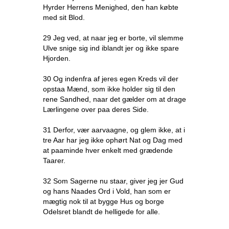
Hyrder Herrens Menighed, den han købte
med sit Blod.
29 Jeg ved, at naar jeg er borte, vil slemme
Ulve snige sig ind iblandt jer og ikke spare
Hjorden.
30 Og indenfra af jeres egen Kreds vil der
opstaa Mænd, som ikke holder sig til den
rene Sandhed, naar det gælder om at drage
Lærlingene over paa deres Side.
31 Derfor, vær aarvaagne, og glem ikke, at i
tre Aar har jeg ikke ophørt Nat og Dag med
at paaminde hver enkelt med grædende
Taarer.
32 Som Sagerne nu staar, giver jeg jer Gud
og hans Naades Ord i Vold, han som er
mægtig nok til at bygge Hus og borge
Odelsret blandt de helligede for alle.