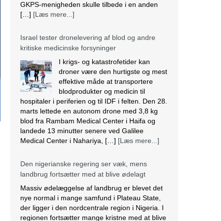
GKPS-menigheden skulle tilbede i en anden
[…]
[Læs mere...]
Israel tester dronelevering af blod og andre
kritiske medicinske forsyninger
I krigs- og katastrofetider kan
droner være den hurtigste og mest
effektive måde at transportere
blodprodukter og medicin til
hospitaler i periferien og til IDF i felten. Den 28.
marts lettede en autonom drone med 3,8 kg
blod fra Rambam Medical Center i Haifa og
landede 13 minutter senere ved Galilee
Medical Center i Nahariya, […]
[Læs mere...]
Den nigerianske regering ser væk, mens
landbrug fortsætter med at blive ødelagt
Massiv ødelæggelse af landbrug er blevet det
nye normal i mange samfund i Plateau State,
der ligger i den nordcentrale region i Nigeria. I
regionen fortsætter mange kristne med at blive