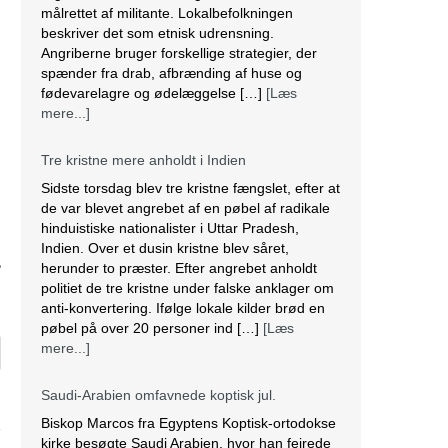
målrettet af militante. Lokalbefolkningen
beskriver det som etnisk udrensning.
Angriberne bruger forskellige strategier, der
spænder fra drab, afbrænding af huse og
fødevarelagre og ødelæggelse […]
[Læs
mere...]
Tre kristne mere anholdt i Indien
Sidste torsdag blev tre kristne fængslet, efter at
de var blevet angrebet af en pøbel af radikale
hinduistiske nationalister i Uttar Pradesh,
Indien. Over et dusin kristne blev såret,
herunder to præster. Efter angrebet anholdt
2
politiet de tre kristne under falske anklager om
anti-konvertering. Ifølge lokale kilder brød en
pøbel på over 20 personer ind […]
[Læs
mere...]
Saudi-Arabien omfavnede koptisk jul.
Biskop Marcos fra Egyptens Koptisk-ortodokse
kirke besøgte Saudi Arabien, hvor han fejrede