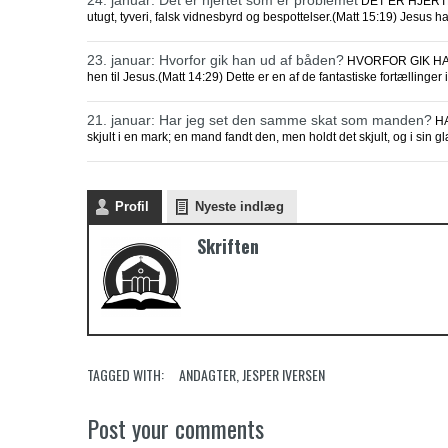
DET ER HJERTET
utugt, tyveri, falsk vidnesbyrd og bespottelser.(Matt 15:19) Jesus
23. januar: Hvorfor gik han ud af båden?
HVORFOR GIK HAN 
hen til Jesus.(Matt 14:29) Dette er en af de fantastiske fortællinger
21. januar: Har jeg set den samme skat som manden?
HA
skjult i en mark; en mand fandt den, men holdt det skjult, og i sin
Profil
Nyeste indlæg
Skriften
TAGGED WITH:
ANDAGTER
,
JESPER IVERSEN
Post your comments