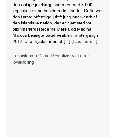
den østlige juleliturgi sammen med 3.000
koptiske kristne bosiddende i landet. Dette var
den første offentlige julefejring anerkendt af
den islamiske nation, der er hjemsted for
pilgrimsfærdsstederne Mekka og Medina.
Marcos besøgte Saudi Arabien første gang i
2012 for at hjælpe med at […]
[Læs mere...]
Lesbisk par i Costa Rica bliver viet efter
lovændring
De første vielser i Costa Rica mellem par af
samme køn har fundet sted tirsdag. Det skriver
BBC. Dermed er Costa Rica det første
centralamerikanske land, der tillader
homoseksuelle par at gifte sig. Det lesbiske par
Alexandra Quiros og Dunia Araya blev de
første til at sige “ja” til hinanden. Brylluppet blev
vist på nationalt […]
[Læs mere...]
Abbas erklærer alle aftaler med Israel og USA
for færdige