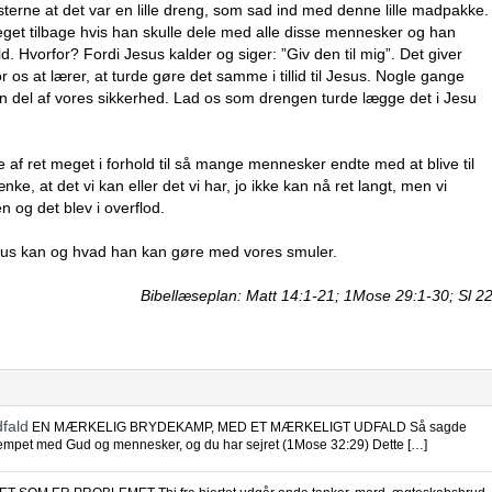
teksterne at det var en lille dreng, som sad ind med denne lille madpakke.
meget tilbage hvis han skulle dele med alle disse mennesker og han
. Hvorfor? Fordi Jesus kalder og siger: ”Giv den til mig”. Det giver
 os at lærer, at turde gøre det samme i tillid til Jesus. Nogle gange
 del af vores sikkerhed. Lad os som drengen turde lægge det i Jesu
e af ret meget i forhold til så mange mennesker endte med at blive til
nke, at det vi kan eller det vi har, jo ikke kan nå ret langt, men vi
 og det blev i overflod.
sus kan og hvad han kan gøre med vores smuler.
Bibellæseplan: Matt 14:1-21; 1Mose 29:1-30; Sl 2
fald
EN MÆRKELIG BRYDEKAMP, MED ET MÆRKELIGT UDFALD Så sagde
kæmpet med Gud og mennesker, og du har sejret (1Mose 32:29) Dette […]