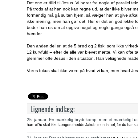
Det ene er tillid til Jesus. Vi hører fra nogle af parallel 
På trods af at han nok kan regne ud, at der ikke bliver 
formentlig må gå sulten hjem, så vælger han at give afkald
ikke mening, men han gør det. Her er det en god lektie for
beder han os om at opgive noget og nogle gange også en
hænder.
Den anden del er, at de 5 brød og 2 fisk, som ikke virked
12 kurvfuld – efter de alle var blevet mætte. Vi kan ofte tæ
glemmer ofte Jesus i den situation. Han velsignede maden
Vores fokus skal ikke være på hvad vi kan, men hvad Je
Lignende indlæg:
25. januar: En mærkelig brydekamp, men et mærkeligt ud
han: »Du skal ikke længere hedde Jakob, men Israel, for du har 
24. januar: Det er hjertet som er problemet