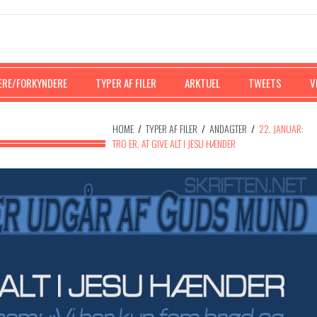
ERE/FORKYNDERE
TYPER AF FILER
ARKTUEL
TWEETS
V
HOME
/
TYPER AF FILER
/
ANDAGTER
/
22. JANUAR:
TRO ER, AT GIVE ALT I JESU HÆNDER