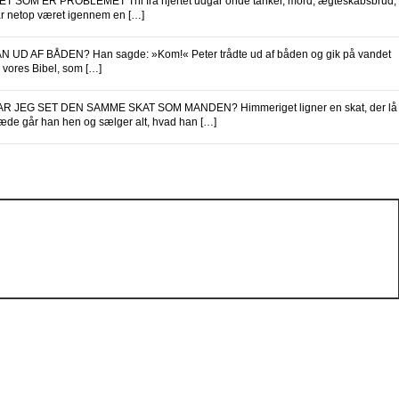
 SOM ER PROBLEMET Thi fra hjertet udgår onde tanker, mord, ægteskabsbrud,
 har netop været igennem en […]
UD AF BÅDEN? Han sagde: »Kom!« Peter trådte ud af båden og gik på vandet
 i vores Bibel, som […]
R JEG SET DEN SAMME SKAT SOM MANDEN? Himmeriget ligner en skat, der lå
 glæde går han hen og sælger alt, hvad han […]