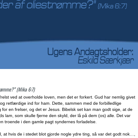
trømme?” (Mika 6:7)
relst ved at overholde loven, men det er forkert. Gud har nemlig givet
e og retfærdige ind for ham. Dette, sammen med de forbilledlige
g for en frelser, og det er Jesus. Bibelsk set kan man godt sige, at de
ds lam, som skulle fjerne den skyld, der lå på dem (os) alle. Det var
en troende i den gamle pagt syndernes forladelse.
at hvis de i stedet blot gjorde nogle ydre ting, så var det godt nok…,