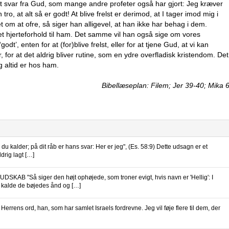
t svar fra Gud, som mange andre profeter også har gjort: Jeg kræver
 tro, at alt så er godt! At blive frelst er derimod, at I tager imod mig i
om at ofre, så siger han alligevel, at han ikke har behag i dem.
et hjerteforhold til ham. Det samme vil han også sige om vores
t’, enten for at (for)blive frelst, eller for at tjene Gud, at vi kan
, for at det aldrig bliver rutine, som en ydre overfladisk kristendom. Det
g altid er hos ham.
Bibellæseplan: Filem; Jer 39-40; Mika 
 kalder; på dit råb er hans svar: Her er jeg", (Es. 58:9) Dette udsagn er et
rig lagt […]
B "Så siger den højt ophøjede, som troner evigt, hvis navn er 'Hellig': I
t kalde de bøjedes ånd og […]
ens ord, han, som har samlet Israels fordrevne. Jeg vil føje flere til dem, der