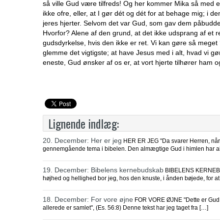
så ville Gud være tilfreds! Og her kommer Mika så med e
ikke ofre, eller, at I gør dét og dét for at behage mig; i den
jeres hjerter. Selvom det var Gud, som gav dem påbuddet 
Hvorfor? Alene af den grund, at det ikke udsprang af et r
gudsdyrkelse, hvis den ikke er ret. Vi kan gøre så meget ‘god
glemme det vigtigste; at have Jesus med i alt, hvad vi gør
eneste, Gud ønsker af os er, at vort hjerte tilhører ham o
Lignende indlæg:
20. December: Her er jeg
HER ER JEG "Da svarer Herren, når du
gennemgående tema i bibelen. Den almægtige Gud i himlen har ald
19. December: Bibelens kernebudskab
BIBELENS KERNEBUDSKA
højhed og hellighed bor jeg, hos den knuste, i ånden bøjede, for a
18. December: For vore øjne
FOR VORE ØJNE "Dette er Gud Herr
allerede er samlet", (Es. 56:8) Denne tekst har jeg taget fra […]