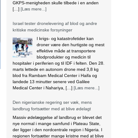
GKPS-menigheden skulle tilbede i en anden
[…]
[Læs mere...]
Israel tester dronelevering af blod og andre
kritiske medicinske forsyninger
I krigs- og katastrofetider kan
droner være den hurtigste og mest
effektive måde at transportere
blodprodukter og medicin til
hospitaler i periferien og til IDF i felten. Den 28.
marts lettede en autonom drone med 3,8 kg
blod fra Rambam Medical Center i Haifa og
landede 13 minutter senere ved Galilee
Medical Center i Nahariya, […]
[Læs mere...]
Den nigerianske regering ser væk, mens
landbrug fortsætter med at blive ødelagt
Massiv ødelæggelse af landbrug er blevet det
nye normal i mange samfund i Plateau State,
der ligger i den nordcentrale region i Nigeria. I
regionen fortsætter mange kristne med at blive