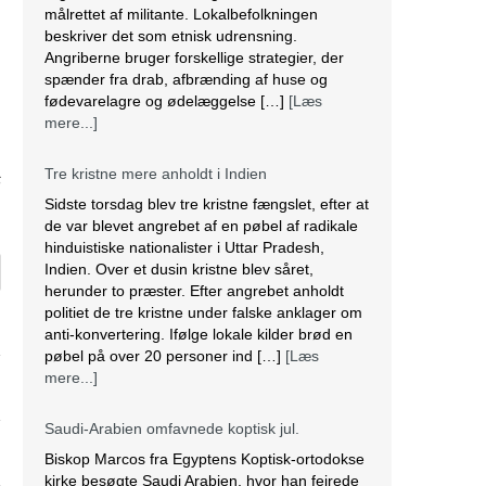
målrettet af militante. Lokalbefolkningen
beskriver det som etnisk udrensning.
Angriberne bruger forskellige strategier, der
spænder fra drab, afbrænding af huse og
fødevarelagre og ødelæggelse […]
[Læs
mere...]
Tre kristne mere anholdt i Indien
6
Sidste torsdag blev tre kristne fængslet, efter at
de var blevet angrebet af en pøbel af radikale
hinduistiske nationalister i Uttar Pradesh,
Indien. Over et dusin kristne blev såret,
herunder to præster. Efter angrebet anholdt
politiet de tre kristne under falske anklager om
anti-konvertering. Ifølge lokale kilder brød en
pøbel på over 20 personer ind […]
[Læs
mere...]
Saudi-Arabien omfavnede koptisk jul.
Biskop Marcos fra Egyptens Koptisk-ortodokse
kirke besøgte Saudi Arabien, hvor han fejrede