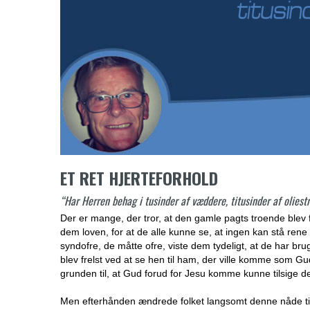
ET RET HJERTEFORHOLD
“Har Herren behag i tusinder af væddere, titusinder af olies
Der er mange, der tror, at den gamle pagts troende blev f
dem loven, for at de alle kunne se, at ingen kan stå ren
syndofre, de måtte ofre, viste dem tydeligt, at de har bru
blev frelst ved at se hen til ham, der ville komme som Gu
grunden til, at Gud forud for Jesu komme kunne tilsige d
Men efterhånden ændrede folket langsomt denne nåde til, 