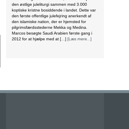
den østlige juleliturgi sammen med 3.000
koptiske kristne bosiddende i landet. Dette var
den første offentlige julefejring anerkendt af
den islamiske nation, der er hjemsted for
pilgrimsfærdsstederne Mekka og Medina.
Marcos besøgte Saudi Arabien første gang i
2012 for at hjælpe med at […]
[Læs mere...]
Lesbisk par i Costa Rica bliver viet efter
lovændring
De første vielser i Costa Rica mellem par af
samme køn har fundet sted tirsdag. Det skriver
BBC. Dermed er Costa Rica det første
centralamerikanske land, der tillader
homoseksuelle par at gifte sig. Det lesbiske par
Alexandra Quiros og Dunia Araya blev de
første til at sige “ja” til hinanden. Brylluppet blev
vist på nationalt […]
[Læs mere...]
Abbas erklærer alle aftaler med Israel og USA
for færdige