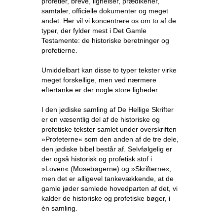
profetier, breve, lignelser, prædikener,
samtaler, officielle dokumenter og meget
andet. Her vil vi koncentrere os om to af de
typer, der fylder mest i Det Gamle
Testamente: de historiske beretninger og
profetierne.
Umiddelbart kan disse to typer tekster virke
meget forskellige, men ved nærmere
eftertanke er der nogle store ligheder.
I den jødiske samling af De Hellige Skrifter
er en væsentlig del af de historiske og
profetiske tekster samlet under overskriften
»Profeterne« som den anden af de tre dele,
den jødiske bibel består af. Selvfølgelig er
der også historisk og profetisk stof i
»Loven« (Mosebøgerne) og »Skrifterne«,
men det er alligevel tankevækkende, at de
gamle jøder samlede hovedparten af det, vi
kalder de historiske og profetiske bøger, i
én samling.