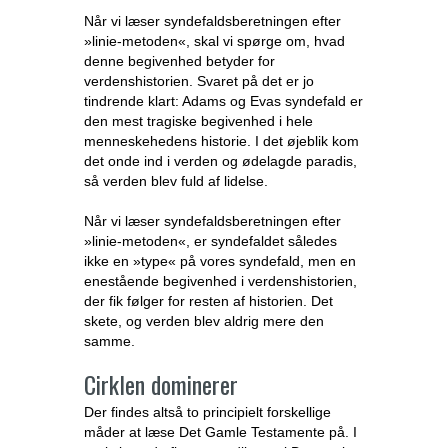
Når vi læser syndefaldsberetningen efter
»linie-metoden«, skal vi spørge om, hvad
denne begivenhed betyder for
verdenshistorien. Svaret på det er jo
tindrende klart: Adams og Evas syndefald er
den mest tragiske begivenhed i hele
menneskehedens historie. I det øjeblik kom
det onde ind i verden og ødelagde paradis,
så verden blev fuld af lidelse.
Når vi læser syndefaldsberetningen efter
»linie-metoden«, er syndefaldet således
ikke en »type« på vores syndefald, men en
enestående begivenhed i verdenshistorien,
der fik følger for resten af historien. Det
skete, og verden blev aldrig mere den
samme.
Cirklen dominerer
Der findes altså to principielt forskellige
måder at læse Det Gamle Testamente på. I