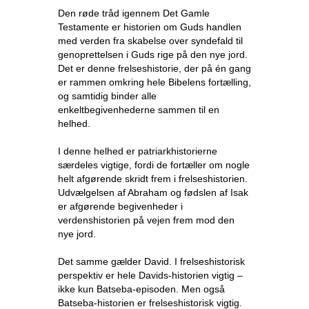
Den røde tråd igennem Det Gamle
Testamente er historien om Guds handlen
med verden fra skabelse over syndefald til
genoprettelsen i Guds rige på den nye jord.
Det er denne frelseshistorie, der på én gang
er rammen omkring hele Bibelens fortælling,
og samtidig binder alle
enkeltbegivenhederne sammen til en
helhed.
I denne helhed er patriarkhistorierne
særdeles vigtige, fordi de fortæller om nogle
helt afgørende skridt frem i frelseshistorien.
Udvælgelsen af Abraham og fødslen af Isak
er afgørende begivenheder i
verdenshistorien på vejen frem mod den
nye jord.
Det samme gælder David. I frelseshistorisk
perspektiv er hele Davids-historien vigtig –
ikke kun Batseba-episoden. Men også
Batseba-historien er frelseshistorisk vigtig.