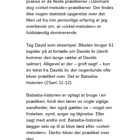
praksis er de fleste prædikener i Danmark
dog »cirkel-metode«-prædikener. Der findes
ikke nogen statistisk opgørelse over det.
Men ud fra min personlige erfaring er jeg
overbevist om, at »cirkel-metoden« er
fuldstændig dominerende.
Tag David som eksempel. Bibelen bruger 61
kapitler på at fortælle om Davids liv (dertil
kommer den lange række af Davids
salmer). Alligevel er der – groft sagt! – kun
én tekst fra Davids liv, der nogenlunde ofte
bliver prædiket over. Det er Batseba-
historien (2Sam 11-12).
Batseba-historien er oplagt at bruge i en
prædiken, fordi den lærer os nogle vigtige
sandheder, der også gælder os – noget om
fristelser, synd, anger og tilgivelse. Eller
sagt med andre ord: Batseba-historien
lægger selv op til at blive læst efter »cirkel-
metoden«. Derfor bliver der prædiket over
den.