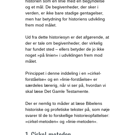
historien som en linie med en begyndelse
og et mål. De begivenheder, der sker i
verden, er ikke bare stadige gentagelser,
men har betydning for historiens udvikling
frem mod målet.
Ud fra dette historiesyn er det afgørende, at
der er tale om begivenheder, der virkelig
har fundet sted – ellers betyder de jo ikke
noget »på linien« i udviklingen frem mod
målet.
Princippet i denne inddeling i en »cirkel-
forståelse« og en »linie-forståelse« er
særdeles lærerig, når vi ser på, hvordan vi
skal læse Det Gamle Testamente.
Der er nemlig to måder at læse Bibelens
historiske og profetiske tekster på, som nøje
svarer til de to forskellige historieopfattelser:
»cirkel-metoden« og »linie-metoden«.
1. Cirkel-metoden