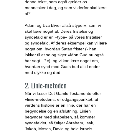
denne tekst, som også gælder os
mennesker i dag, og som vi derfor skal lære
af?
Adam og Eva bliver altså »typer«, som vi
skal lære noget af. Deres fristelse og
syndefald er en »type« på vores fristelser
og syndefald. Af deres eksempel kan vi lære
noget om, hvordan Satan frister (- han
lokker til at se og siger »Mon Gud nu også
har sagt…?«), og vi kan lære noget om,
hvordan synd mod Guds bud altid ender
med ulykke og død.
2. Linie-metoden
Når vi læser Det Gamle Testamente efter
»linie-metoden«, er udgangspunktet, at
verdens historie er en linie, der har en
begyndelse og en afslutning. Linien
begynder med skabelsen, så kommer
syndefaldet, så følger Abraham, Isak,
Jakob, Moses, David og hele Israels