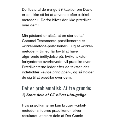
De fleste af de øvrige 59 kapitler om David
er det ikke så let at anvende efter »cirkel-
metoden«. Derfor bliver der ikke prædiket
over dem!
Min påstand er altså, at en stor del af
Gammel Testamente-prædikenerne er
»cirkel-metode-prædikener«. Og at »cirkel-
metoden« tilmed får lov til at have
afgørende indflydelse på, hvilke tekster
forkynderne overhovedet vil prædike over.
Prædikanterne leder efter de tekster, der
indeholder »evige principper«, og så holder
de sig til at prædike over dem.
Det er problematisk. Af tre grunde:
1) Store dele af GT bliver ubrugelige
Hvis prædikanterne kun bruger »cirkel-
metoden« i deres prædikener, bliver
resultatet, at store dele af Det Gamle