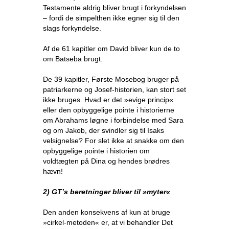
Testamente aldrig bliver brugt i forkyndelsen
– fordi de simpelthen ikke egner sig til den
slags forkyndelse.
Af de 61 kapitler om David bliver kun de to
om Batseba brugt.
De 39 kapitler, Første Mosebog bruger på
patriarkerne og Josef-historien, kan stort set
ikke bruges. Hvad er det »evige princip«
eller den opbyggelige pointe i historierne
om Abrahams løgne i forbindelse med Sara
og om Jakob, der svindler sig til Isaks
velsignelse? For slet ikke at snakke om den
opbyggelige pointe i historien om
voldtægten på Dina og hendes brødres
hævn!
2) GT’s beretninger bliver til »myter«
Den anden konsekvens af kun at bruge
»cirkel-metoden« er, at vi behandler Det