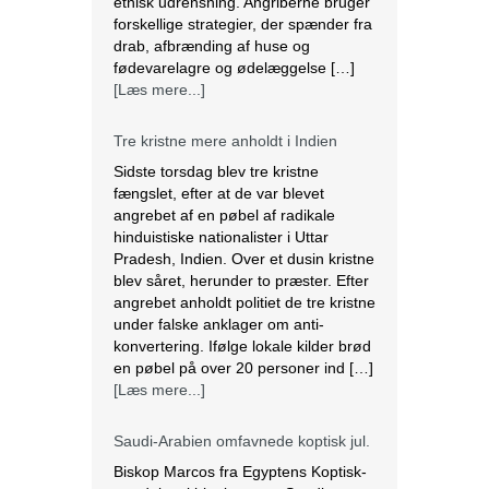
etnisk udrensning. Angriberne bruger
forskellige strategier, der spænder fra
drab, afbrænding af huse og
fødevarelagre og ødelæggelse […]
[Læs mere...]
Tre kristne mere anholdt i Indien
Sidste torsdag blev tre kristne
fængslet, efter at de var blevet
angrebet af en pøbel af radikale
hinduistiske nationalister i Uttar
Pradesh, Indien. Over et dusin kristne
blev såret, herunder to præster. Efter
angrebet anholdt politiet de tre kristne
under falske anklager om anti-
konvertering. Ifølge lokale kilder brød
en pøbel på over 20 personer ind […]
[Læs mere...]
Saudi-Arabien omfavnede koptisk jul.
Biskop Marcos fra Egyptens Koptisk-