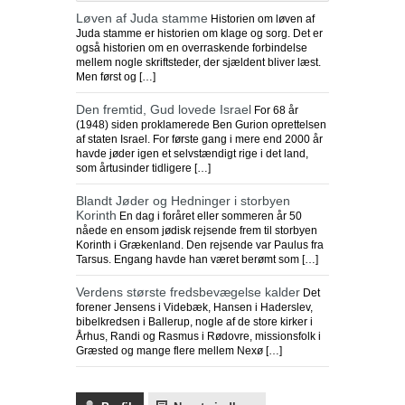
Løven af Juda stamme
Historien om løven af
Juda stamme er historien om klage og sorg. Det er
også historien om en overraskende forbindelse
mellem nogle skriftsteder, der sjældent bliver læst.
Men først og […]
Den fremtid, Gud lovede Israel
For 68 år
(1948) siden proklamerede Ben Gurion oprettelsen
af staten Israel. For første gang i mere end 2000 år
havde jøder igen et selvstændigt rige i det land,
som årtusinder tidligere […]
Blandt Jøder og Hedninger i storbyen
Korinth
En dag i foråret eller sommeren år 50
nåede en ensom jødisk rejsende frem til storbyen
Korinth i Grækenland. Den rejsende var Paulus fra
Tarsus. Engang havde han været berømt som […]
Verdens største fredsbevægelse kalder
Det
forener Jensens i Videbæk, Hansen i Haderslev,
bibelkredsen i Ballerup, nogle af de store kirker i
Århus, Randi og Rasmus i Rødovre, missionsfolk i
Græsted og mange flere mellem Nexø […]