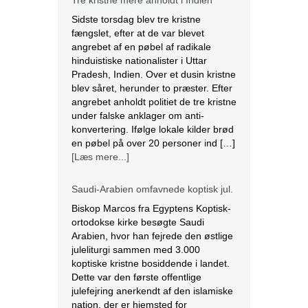
Tre kristne mere anholdt i Indien
Sidste torsdag blev tre kristne
fængslet, efter at de var blevet
angrebet af en pøbel af radikale
hinduistiske nationalister i Uttar
Pradesh, Indien. Over et dusin kristne
blev såret, herunder to præster. Efter
angrebet anholdt politiet de tre kristne
under falske anklager om anti-
konvertering. Ifølge lokale kilder brød
en pøbel på over 20 personer ind […]
[Læs mere...]
Saudi-Arabien omfavnede koptisk jul.
Biskop Marcos fra Egyptens Koptisk-
ortodokse kirke besøgte Saudi
Arabien, hvor han fejrede den østlige
juleliturgi sammen med 3.000
koptiske kristne bosiddende i landet.
Dette var den første offentlige
julefejring anerkendt af den islamiske
nation, der er hjemsted for