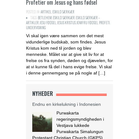
Profetier om Jesus og hans fødsel
POSTED IN:
ARTIKEL
,
ESKILD SÆRKJÆR
TAGS:
BETLEHEM
,
ESKILD SÆRKJÆR
,
ESKILD SÆRKJÆR –
ARTIKLER
,
JESU FØDSEL
,
JESUS KRISTUS
,
JOMFRU FØDSEL
,
PROFETI
,
UNDERVISNING
Vi skal igen være sammen om det mest
vidunderlige budskab, som findes. Jesus
Kristus kom ned til jorden og blev
menneske. Målet var at give sit liv for at
frelse os fra synden, døden og djævelen, for
at vi kunne få del i hans evige frelse. Vi skal
i denne gennemgang se på nogle af […]
NYHEDER
Endnu en kirkelukning i Indonesien
Purwakarta
regeringsmyndigheden i
Vestjava lukkede
Purwakarta Simalungun
Protestant Christian Church (GKPS)