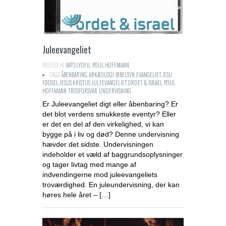
Juleevangeliet
POSTED IN:
MP3 LYDFIL
,
POUL HOFFMANN
TAGS:
ÅBENBARING
,
ARKÆOLOGI
,
BIBELSYN
,
EVANGELIET
,
JESU
FØDSEL
,
JESUS KRISTUS
,
JULEEVANGELIET
,
ORDET & ISRAEL
,
POUL
HOFFMANN
,
TROSFORSVAR
,
UNDERVISNING
Er Juleevangeliet digt eller åbenbaring? Er
det blot verdens smukkeste eventyr? Eller
er det en del af den virkelighed, vi kan
bygge på i liv og død? Denne undervisning
hævder det sidste. Undervisningen
indeholder et væld af baggrundsoplysninger
og tager livtag med mange af
indvendingerne mod juleevangeliets
troværdighed. En juleundervisning, der kan
høres hele året – […]