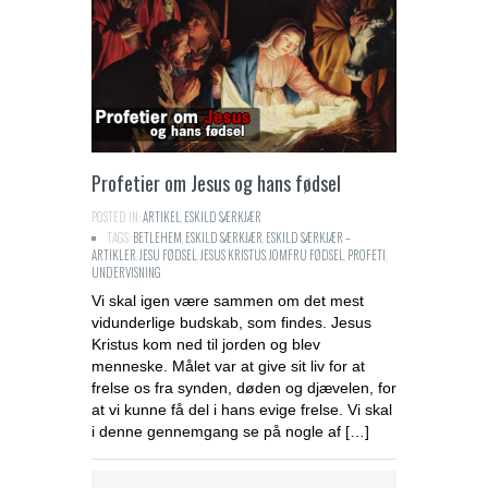
Profetier om Jesus og hans fødsel
POSTED IN:
ARTIKEL
,
ESKILD SÆRKJÆR
TAGS:
BETLEHEM
,
ESKILD SÆRKJÆR
,
ESKILD SÆRKJÆR –
ARTIKLER
,
JESU FØDSEL
,
JESUS KRISTUS
,
JOMFRU FØDSEL
,
PROFETI
,
UNDERVISNING
Vi skal igen være sammen om det mest
vidunderlige budskab, som findes. Jesus
Kristus kom ned til jorden og blev
menneske. Målet var at give sit liv for at
frelse os fra synden, døden og djævelen, for
at vi kunne få del i hans evige frelse. Vi skal
i denne gennemgang se på nogle af […]