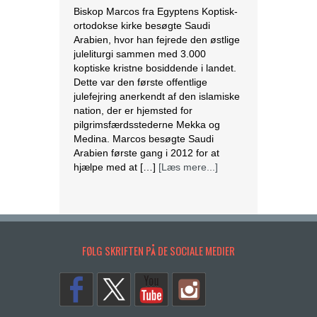
Biskop Marcos fra Egyptens Koptisk-
ortodokse kirke besøgte Saudi
Arabien, hvor han fejrede den østlige
juleliturgi sammen med 3.000
koptiske kristne bosiddende i landet.
Dette var den første offentlige
julefejring anerkendt af den islamiske
nation, der er hjemsted for
pilgrimsfærdsstederne Mekka og
Medina. Marcos besøgte Saudi
Arabien første gang i 2012 for at
hjælpe med at […]
[Læs mere...]
Lesbisk par i Costa Rica bliver viet
efter lovændring
De første vielser i Costa Rica mellem
FØLG SKRIFTEN PÅ DE SOCIALE MEDIER
par af samme køn har fundet sted
tirsdag. Det skriver BBC. Dermed er
Costa Rica det første
centralamerikanske land, der tillader
homoseksuelle par at gifte sig. Det