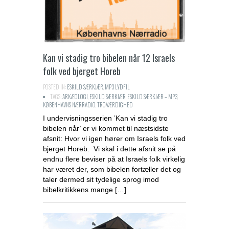
Kan vi stadig tro bibelen når 12 Israels
folk ved bjerget Horeb
POSTED IN:
ESKILD SÆRKJÆR
,
MP3 LYDFIL
TAGS:
ARKÆOLOGI
,
ESKILD SÆRKJÆR
,
ESKILD SÆRKJÆR – MP3
,
KØBENHAVNS NÆRRADIO
,
TROVÆRDIGHED
I undervisningsserien ’Kan vi stadig tro
bibelen når’ er vi kommet til næstsidste
afsnit: Hvor vi igen hører om Israels folk ved
bjerget Horeb. Vi skal i dette afsnit se på
endnu flere beviser på at Israels folk virkelig
har været der, som bibelen fortæller det og
taler dermed sit tydelige sprog imod
bibelkritikkens mange […]