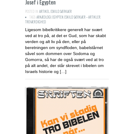
Josef i Egypten
POSTED IN:
ARTIKEL
,
ESKILD SÆRKJÆR
TAGS:
ARKÆOLOGI
,
EGYPTEN
,
ESKILD SÆRKJÆR – ARTIKLER
,
TROVÆRDIGHED
Ligesom bibelkritikere generelt har svært
ved at tro på, at det er Gud, som har skabt
verden og alt liv på den, eller på
beretningen om syndfloden, babelstårnet
såvel som dommen over Sodoma og
Gomorra, så har de også svært ved at tro
på alt andet, der står skrevet i bibelen om
Israels historie og […]