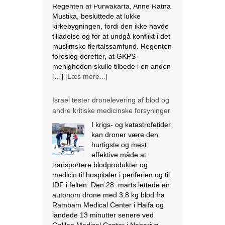
Israel tester dronelevering af blod og
andre kritiske medicinske forsyninger
I krigs- og katastrofetider
kan droner være den
hurtigste og mest
effektive måde at
transportere blodprodukter og
medicin til hospitaler i periferien og til
IDF i felten. Den 28. marts lettede en
autonom drone med 3,8 kg blod fra
Rambam Medical Center i Haifa og
landede 13 minutter senere ved
Galilee Medical Center i Nahariya,
[…]
[Læs mere...]
Den nigerianske regering ser væk,
mens landbrug fortsætter med at
blive ødelagt
Massiv ødelæggelse af landbrug er
blevet det nye normal i mange
samfund i Plateau State, der ligger i