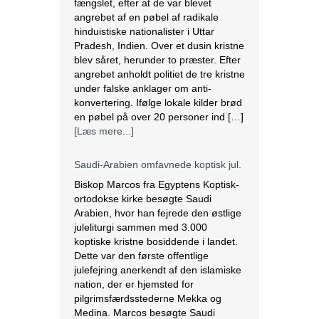
[Læs mere...]
Saudi-Arabien omfavnede koptisk jul.
Biskop Marcos fra Egyptens Koptisk-
ortodokse kirke besøgte Saudi
Arabien, hvor han fejrede den østlige
juleliturgi sammen med 3.000
koptiske kristne bosiddende i landet.
Dette var den første offentlige
julefejring anerkendt af den islamiske
nation, der er hjemsted for
pilgrimsfærdsstederne Mekka og
Medina. Marcos besøgte Saudi
Arabien første gang i 2012 for at
hjælpe med at […]
[Læs mere...]
Lesbisk par i Costa Rica bliver viet
efter lovændring
De første vielser i Costa Rica mellem
par af samme køn har fundet sted
tirsdag. Det skriver BBC. Dermed er