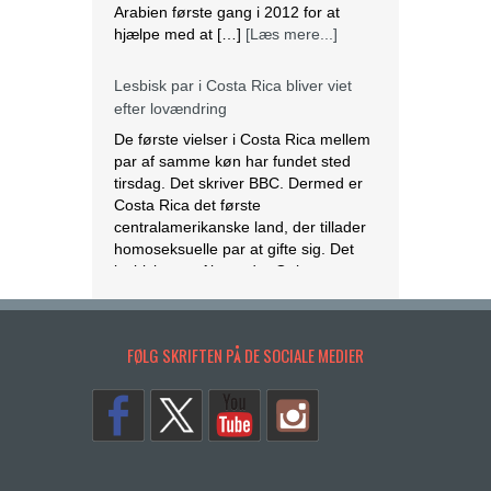
Costa Rica det første
centralamerikanske land, der tillader
homoseksuelle par at gifte sig. Det
lesbiske par Alexandra Quiros og
Dunia Araya blev de første til at sige
“ja” til hinanden. Brylluppet blev vist
på nationalt […]
[Læs mere...]
Abbas erklærer alle aftaler med Israel
og USA for færdige
Mahmoud Abbas erklærer alle aftaler
og forståelser med Israel og USA for
at være afsluttet. Det siger den
palæstinensiske præsident tirsdag
FØLG SKRIFTEN PÅ DE SOCIALE MEDIER
ifølge det palæstinensiske
nyhedsbureau Wafa. – Palæstinas
Befrielsesorganisation (PLO) og
staten Palæstina er fra i dag fritaget
for alle aftaler og forståelser med den
amerikanske og den israelske
regering, siger Abbas på et
krisemøde. […]
[Læs mere...]