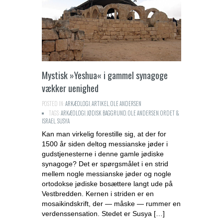
Mystisk »Yeshua« i gammel synagoge
vækker uenighed
POSTED IN:
ARKÆOLOGI
,
ARTIKEL
,
OLE ANDERSEN
TAGS:
ARKÆOLOGI
,
JØDISK BAGGRUND
,
OLE ANDERSEN
,
ORDET &
ISRAEL
,
SUSYA
Kan man virkelig forestille sig, at der for
1500 år siden deltog messianske jøder i
gudstjenesterne i denne gamle jødiske
synagoge? Det er spørgsmålet i en strid
mellem nogle messianske jøder og nogle
ortodokse jødiske bosættere langt ude på
Vestbredden. Kernen i striden er en
mosaikindskrift, der — måske — rummer en
verdenssensation. Stedet er Susya […]