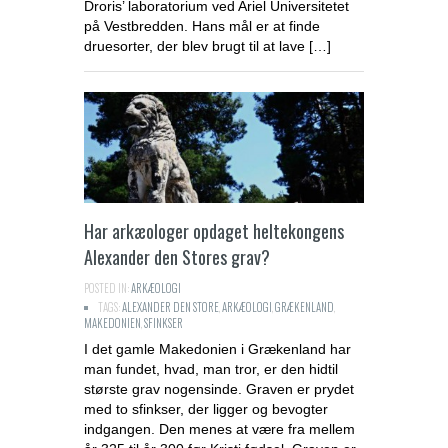
Droris’ laboratorium ved Ariel Universitetet
på Vestbredden. Hans mål er at finde
druesorter, der blev brugt til at lave […]
Har arkæologer opdaget heltekongens
Alexander den Stores grav?
POSTED IN:
ARKÆOLOGI
TAGS:
ALEXANDER DEN STORE
,
ARKÆOLOGI
,
GRÆKENLAND
,
MAKEDONIEN
,
SFINKSER
I det gamle Makedonien i Grækenland har
man fundet, hvad, man tror, er den hidtil
største grav nogensinde. Graven er prydet
med to sfinkser, der ligger og bevogter
indgangen. Den menes at være fra mellem