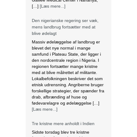
den nordcentrale region i Nigeria. I
regionen fortsætter mange kristne
med at blive målrettet af militante.
Lokalbefolkningen beskriver det som
etnisk udrensning. Angriberne bruger
forskellige strategier, der spænder fra
drab, afbrænding af huse og
fødevarelagre og ødelæggelse […]
[Læs mere...]
Tre kristne mere anholdt i Indien
Sidste torsdag blev tre kristne
fængslet, efter at de var blevet
angrebet af en pøbel af radikale
hinduistiske nationalister i Uttar
Pradesh, Indien. Over et dusin kristne
blev såret, herunder to præster. Efter
angrebet anholdt politiet de tre kristne
under falske anklager om anti-
konvertering. Ifølge lokale kilder brød
en pøbel på over 20 personer ind […]