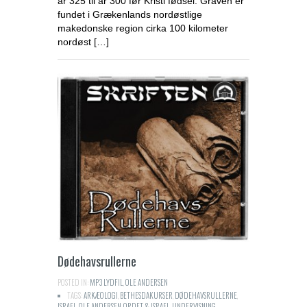
år 325 til år 300 før Kristi fødsel. Graven er
fundet i Grækenlands nordøstlige
makedonske region cirka 100 kilometer
nordøst […]
Dødehavsrullerne
POSTED IN:
MP3 LYDFIL
,
OLE ANDERSEN
TAGS:
ARKÆOLOGI
,
BETHESDAKURSER
,
DØDEHAVSRULLERNE
,
ISRAEL
,
OLE ANDERSEN
,
ORDET & ISRAEL
,
UNDERVISNING