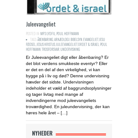
Juleevangeliet
POSTED IN:
MP3 LYDFIL
,
POUL HOFFMANN
TAGS:
ÅBENBARING
,
ARKÆOLOGI
,
BIBELSYN
,
EVANGELIET
,
JESU
FØDSEL
,
JESUS KRISTUS
,
JULEEVANGELIET
,
ORDET & ISRAEL
,
POUL
HOFFMANN
,
TROSFORSVAR
,
UNDERVISNING
Er Juleevangeliet digt eller åbenbaring? Er
det blot verdens smukkeste eventyr? Eller
er det en del af den virkelighed, vi kan
bygge på i liv og død? Denne undervisning
hævder det sidste. Undervisningen
indeholder et væld af baggrundsoplysninger
og tager livtag med mange af
indvendingerne mod juleevangeliets
troværdighed. En juleundervisning, der kan
høres hele året – […]
NYHEDER