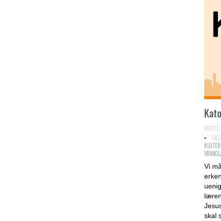
Kato
POSTED 
TAGS
KULTER
VRANGL
Vi må
erken
uenig
læren
Jesus
skal