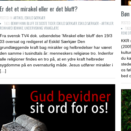
Er det et mirakel eller er det bluff?
Bøn 
POSTED IN:
ARTIKEL
,
ESKILD SÆRKJÆR
POSTED 
TAGS:
BENNY HINN
,
BLUFF
,
DE SIDSTE TIDER
,
ESKILD SÆRKJÆR
,
ESKILD SÆRKJÆR – ARTIKLER
,
REINHARD BONNKE
,
UNDERVISNING
,
VRANGLÆRE
TAGS
RENE O
Fra svensk TV4 dok. udsendelse ’Mirakel eller bluff’ den 19/3
KKR 
03 oversat og redigeret af Eskild Særkjær Den
(2005
grundlæggende kraft bag mirakler og helbredelser har været
kultu
den samme i tusindtals år: menneskers religiøse tro. Indenfor
du ka
alle religioner findes en tro på, at en ydre kraft helbreder
sted
sygdomme på en overnaturlig måde. Jesus udfører mirakler i
os fø
[…]
bed o