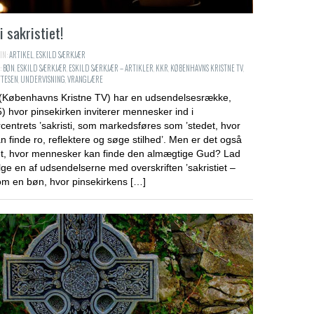
i sakristiet!
IN:
ARTIKEL
,
ESKILD SÆRKJÆR
:
BØN
,
ESKILD SÆRKJÆR
,
ESKILD SÆRKJÆR – ARTIKLER
,
KKR
,
KØBENHAVNS KRISTNE TV
,
TTESEN
,
UNDERVISNING
,
VRANGLÆRE
(Københavns Kristne TV) har en udsendelsesrække,
) hvor pinsekirken inviterer mennesker ind i
rcentrets ’sakristi, som markedsføres som ’stedet, hvor
n finde ro, reflektere og søge stilhed’. Men er det også
et, hvor mennesker kan finde den almægtige Gud? Lad
lge en af udsendelserne med overskriften ’sakristiet –
m en bøn, hvor pinsekirkens […]