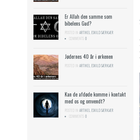
Er Allah den samme som
ngen
bibelens Gud?
L
,
NICKI ANDERSEN
POSTED IN:
ARTIKEL
,
ESKILD SÆRKJÆR
COMMENTS:
0
Jødernes 40 år i ørkenen
L
,
NICKI ANDERSEN
POSTED IN:
ARTIKEL
,
ESKILD SÆRKJÆR
isk påskes
Kan de afdøde komme i kontakt
en selv
med os og omvendt?
L
,
NICKI ANDERSEN
POSTED IN:
ARTIKEL
,
ESKILD SÆRKJÆR
COMMENTS:
0