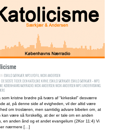
licisme
IN:
ESKILD SÆRKJÆR
,
MP3 LYDFIL
,
NICKI ANDERSEN
:
DE SIDSTE TIDER
,
DEN KATOLSKE KIRKE
,
ESKILD SÆRKJÆR
,
ESKILD SÆRKJÆR – MP3
,
NE
,
KØBENHAVNS NÆRRADIO
,
NICKI ANDERSEN
,
NICKI ANDERSEN MP3
,
UNDERVISNING
,
ÆRE
 som kristne brødre på tværs af “kirkeskel” desværre
de at, på denne side af evigheden, vil der altid være
hed om troslæren, men samtidig advare bibelen om, at
 kan være så forskellig, at der er tale om en anden
, en anden ånd og et andet evangelium (2Kor 11:4) Vi
 ser nærmere […]