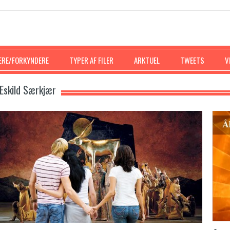
ERE/FORKYNDERE
TYPER AF FILER
ARKTUEL
TWEETS
V
Eskild Særkjær
Forklarelsen på bjerget
125 bibelske n
Jesus Kristus
POSTED IN:
MP3 LYDFIL
,
NICKI ANDERSEN
COMMENTS:
0
POSTED IN:
ARTIKEL
,
COMMENTS:
0
Tempelrensningen
Beretningen 
Gomorra
POSTED IN:
ARTIKEL
,
N:
EGILD KILDEHOLM JENSEN
,
MP3 LYDFIL
COMMENTS:
0