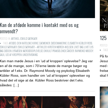
Kan de afdøde komme i kontakt med os og
omvendt?
125 
POSTED IN:
ARTIKEL
,
ESKILD SÆRKJÆR
TAGS:
AFDØD
,
DEN KATOLSKE KIRKE
,
DÆMONER
,
DØDEMANERNE
,
ELISABETH KÜBLER ROSS
,
POSTED 
ESKILD SÆRKJÆR
,
ESKILD SÆRKJÆR – ARTIKLER
,
KIRSTEN MØRCH-NIELSEN
,
LIVET BAG LIVET
,
LYS
TAGS
BAG DØDEN
,
LYSVÆSEN
,
NÆRDØDOPLEVELSE
,
OKKULT PRAKSIS
,
ONDE ÅNDER
,
RAYMOND MOODY
,
SAUL
,
UD AF KROPPEN
,
UNDERVISNING
På fo
Kan man møde Jesus i en ’ud af kroppen’ oplevelse? Jeg var
Jesus
en af de mange, som i 70’erne læste de mange bøger og
med s
artikler af f.eks. Dr. Raymond Moody og psykolog Elisabeth
frels
Kübler Ross, som handler om ’ud af kroppen’ oplevelser og
skal 
hvad det vil sige at dø. Kübler Ross beskriver det f.eks.
således: […]