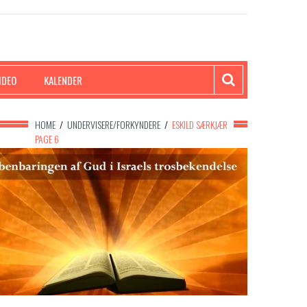
IDEO
KALENDER
HOME
/
UNDERVISERE/FORKYNDERE
/
ESKILD SÆRKJÆR
PAGE 6
avne og titler på
ESKILD SÆRKJÆR
om Sodoma og
ESKILD SÆRKJÆR