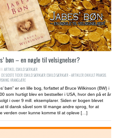
s’ bøn – en nøgle til velsignelser?
IN:
ARTIKEL
,
ESKILD SÆRKJÆR
:
DE SIDSTE TIDER
,
ESKILD SÆRKJÆR
,
ESKILD SÆRKJÆR – ARTIKLER
,
OKKULT PRAKSIS
,
ISNING
,
VRANGLÆRE
s’ bøn” er en lille bog, forfattet af Bruce Wilkinson (BW) i
00 som hurtigt blev en bestseller i USA, hvor den på et år
solgt i over 9 mill. eksemplarer. Siden er bogen blevet
at til dansk såvel som til mange andre sprog, for at
ne verden over kunne komme til at opleve […]