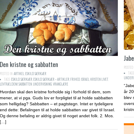
Jabe
Den kristne og sabbatten
POSTED 
TAGS
POSTED IN:
ARTIKEL
,
ESKILD SÆRKJÆR
UNDERV
TAGS:
ESKILD SÆRKJÆR
,
ESKILD SÆRKJÆR – ARTIKLER
,
FRIHED
,
ISRAEL
,
KRISTEN LIVET
,
LOVTRÆLDOM
,
SABBATTEN
,
UNDERVISNING
,
VRANGLÆRE
“Jabe
år 20
Hvordan skal den kristne forholde sig i forhold til dem, som
blev 
mener, at vi pga. Guds lov er forpligtet til at holde sabbatten
overs
som helligdag? Sabbatten – et pagtstegn. Intet er tydeligere
krist
end dette: Befalingen til at holde sabbatten var givet til Israel.
Og denne befaling er aldrig givet til noget andet folk. 2. Mos.
[…]