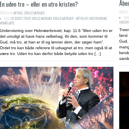
Åben
En uden tro – eller en utro kristen?
POSTED 
POSTED IN:
ARTIKEL
,
ESKILD SÆRKJÆR
Er Allah den
Missionsbefalingen
TAGS
TAGS:
DE SIDSTE TIDER
,
ESKILD SÆRKJÆR
,
ESKILD SÆRKJÆR – ARTIKLER
,
UNDERVISNING
,
bibelens Gud?
UNDERV
VRANGLÆRE
POSTED IN:
MP3 LYDFIL
,
NICKI ANDERSEN
Treen
COMMENTS:
0
POSTED IN:
ARTIKEL
,
Undervisning over Hebræerbrevet, kap. 11:6 “Men uden tro er
COMMENTS:
først
0
det umuligt at have hans velbehag; thi den, som kommer til
Gud, 
Gud, må tro, at han er til og lønner dem, der søger ham”.
mange
Ordet tro kan både referere til udsagnet at tro, men også til at
Endetiden
Jødernes 40 å
kende
være tro. Uden tro kan derfor både betyde uden tro […]
sand
POSTED IN:
MP3 LYDFIL
,
NICKI ANDERSEN
POSTED IN:
ARTIKEL
,
COMMENTS:
0
Påske: den jødisk påskes
Kan de afdøde
billeder på sagen selv
med os og om
POSTED IN:
MP3 LYDFIL
,
NICKI ANDERSEN
POSTED IN:
ARTIKEL
,
COMMENTS:
0
COMMENTS:
0