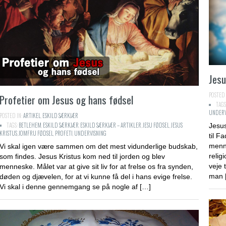
Jesu
POSTED 
Profetier om Jesus og hans fødsel
TAGS
UNDERV
POSTED IN:
ARTIKEL
,
ESKILD SÆRKJÆR
TAGS:
BETLEHEM
,
ESKILD SÆRKJÆR
,
ESKILD SÆRKJÆR – ARTIKLER
,
JESU FØDSEL
,
JESUS
Jesus
KRISTUS
,
JOMFRU FØDSEL
,
PROFETI
,
UNDERVISNING
til F
menne
Vi skal igen være sammen om det mest vidunderlige budskab,
relig
som findes. Jesus Kristus kom ned til jorden og blev
veje 
menneske. Målet var at give sit liv for at frelse os fra synden,
man 
døden og djævelen, for at vi kunne få del i hans evige frelse.
Vi skal i denne gennemgang se på nogle af […]