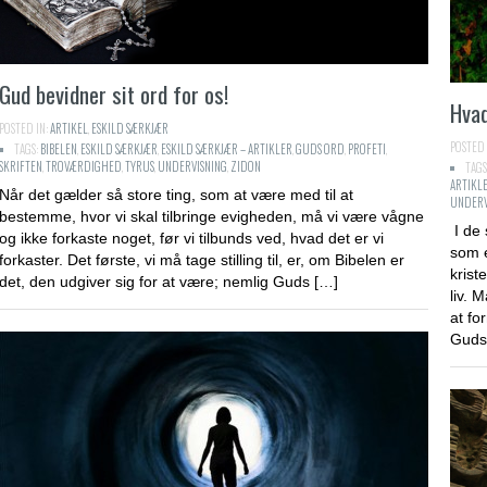
Gud bevidner sit ord for os!
Hvad
POSTED IN:
ARTIKEL
,
ESKILD SÆRKJÆR
POSTED 
TAGS:
BIBELEN
,
ESKILD SÆRKJÆR
,
ESKILD SÆRKJÆR – ARTIKLER
,
GUDS ORD
,
PROFETI
,
SKRIFTEN
,
TROVÆRDIGHED
,
TYRUS
,
UNDERVISNING
,
ZIDON
TAGS
ARTIKL
Når det gælder så store ting, som at være med til at
UNDERV
bestemme, hvor vi skal tilbringe evigheden, må vi være vågne
I de 
og ikke forkaste noget, før vi tilbunds ved, hvad det er vi
som e
forkaster. Det første, vi må tage stilling til, er, om Bibelen er
krist
det, den udgiver sig for at være; nemlig Guds […]
liv. 
at fo
Guds