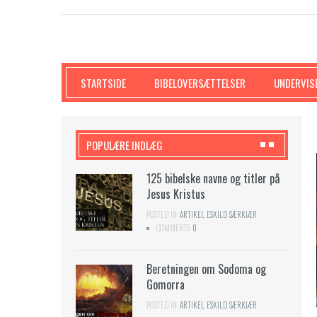
SKRIFTEN
STARTSIDE
BIBELOVERSÆTTELSER
UNDERVIS
POPULÆRE INDLÆG
 bjerget
125 bibelske navne og titler på
Jesus Kristus
L
,
NICKI ANDERSEN
POSTED IN:
ARTIKEL
,
ESKILD SÆRKJÆR
COMMENTS:
0
gen
Beretningen om Sodoma og
Gomorra
POSTED IN:
ARTIKEL
,
ESKILD SÆRKJÆR
DFIL
COMMENTS:
0
POSTED I