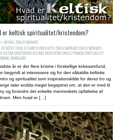
 er keltisk spiritualitet/kristendom?
IN:
ARTIKEL
,
ESKILD SÆRKJÆR
:
DE SIDSTE TIDER
,
ELIZABETH KNOX-SEITH
,
ESKILD SÆRKJÆR
,
ESKILD SÆRKJÆR –
ER
,
KELTISK KRISTENDOM
,
KELTISKE KRISTENTRO
,
OKKULT PRAKSIS
,
SPIRITUALITET
,
ISNING
,
VRANGLÆRE
sidste år er der flere kristne i forskellige kirkesamfund,
r begyndt at interessere sig for den såkaldte keltiske
entro og spiritualitet som inspirationskilde for deres tro og
Mange taler endda meget begejstret om, at den er med til
rny og forandre det enkelte menneskets opfattelse af
troen. Men hvad er […]