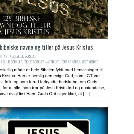
bibelske navne og titler på Jesus Kristus
IN:
ARTIKEL
,
ESKILD SÆRKJÆR
:
ESKILD SÆRKJÆR
,
ESKILD SÆRKJÆR – ARTIKLER
,
JESUS KRISTUS
,
UNDERVISNING
rskellig måde er hele Bibelen fyldt med henvisninger til
 Kristus. Han er nemlig den evige Gud, som i GT var
it folk, og som forud forkyndte budskabet om Guds
e, for at alle, som tror på Jesu Kristi død og opstandelse,
have evigt liv i Ham. Guds Ord siger klart, at […]