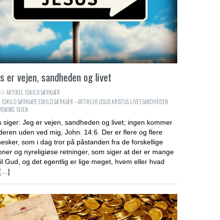
s er vejen, sandheden og livet
IN:
ARTIKEL
,
ESKILD SÆRKJÆR
:
ESKILD SÆRKJÆR
,
ESKILD SÆRKJÆR – ARTIKLER
,
JESUS KRISTUS
,
LIVET
,
SANDHEDEN
,
ISNING
,
VEJEN
 siger: Jeg er vejen, sandheden og livet; ingen kommer
aderen uden ved mig, John. 14:6. Der er flere og flere
sker, som i dag tror på påstanden fra de forskellige
ioner og nyreligiøse retninger, som siger at der er mange
til Gud, og det egentlig er lige meget, hvem eller hvad
[…]