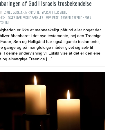
baringen af Gud i Israels trosbekendelse
IN:
ESKILD SÆRKJÆR
,
MP3 LYDFIL
,
TYPER AF FILER
,
VIDEO
 samme som
:
ESKILD SÆRKJÆR
,
ESKILD SÆRKJÆR – MP3
,
ISRAEL
,
PROFETI
,
TREENIGHEDEN
,
ISNING
igheden er ikke et menneskeligt påfund eller noget der
ESKILD SÆRKJÆR
 bliver åbenbaret i det nye testamente, nej den Treenige
Fader, Søn og Helligånd har også i gamle testamente,
 gange og på mangfoldige måder givet sig selv til
r i ørkenen
. I denne undervisning vil Eskild vise at det er den ene
e og almægtige Treenige […]
ESKILD SÆRKJÆR
 komme i kontakt
vendt?
ESKILD SÆRKJÆR