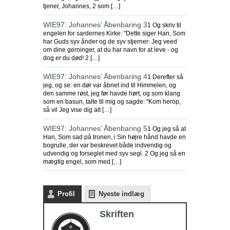
tjener, Johannes, 2 som […]
WIE97: Johannes’ Åbenbaring 3
1 Og skriv til
engelen for sardernes Kirke: "Dette siger Han, Som
har Guds syv ånder og de syv stjerner: Jeg veed
om dine gerninger, at du har navn for at leve - og
dog er du død! 2 […]
WIE97: Johannes’ Åbenbaring 4
1 Derefter så
jeg, og se: en dør var åbnet ind til Himmelen, og
den samme røst, jeg før havde hørt, og som klang
som en basun, talte til mig og sagde: "Kom herop,
så vil Jeg vise dig alt […]
WIE97: Johannes’ Åbenbaring 5
1 Og jeg så at
Han, Som sad på tronen, i Sin højre hånd havde en
bogrulle, der var beskrevet både indvendig og
udvendig og forseglet med syv segl. 2 Og jeg så en
mægtig engel, som med […]
Profil
Nyeste indlæg
Skriften