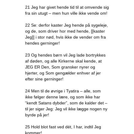
21 Jeg har givet hende tid til at omvende sig
fra sin utugt – men hun ville ikke vende om!
22 Se: derfor kaster Jeg hende på sygeleje,
og de, som driver hor med hende, [[kaster
Jeg]] i stor nød, hvis ikke de vender om fra
hendes gerninger!
23 Og hendes børn vil Jeg lade bortrykkes
af døden, og alle Kirkerne skal kende, at
JEG ER Den, Som gransker nyrer og
hjerter, og Som gengælder enhver af jer
efter sine gerninger!
24 Men til de øvrige i Tyatira – alle, som
ikke følger denne lære, og som ikke har
“kendt Satans dybder”, som de kalder det –
til jer siger Jeg: Jeg vil ikke lægge nogen ny
byrde på jer!
25 Hold blot fast ved dét, I har, indtil Jeg
kommer!