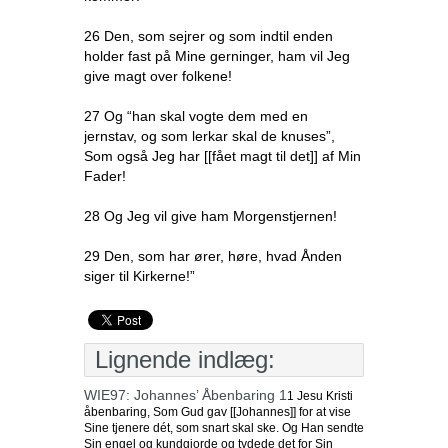
26 Den, som sejrer og som indtil enden
holder fast på Mine gerninger, ham vil Jeg
give magt over folkene!
27 Og “han skal vogte dem med en
jernstav, og som lerkar skal de knuses”,
Som også Jeg har [[fået magt til det]] af Min
Fader!
28 Og Jeg vil give ham Morgenstjernen!
29 Den, som har ører, høre, hvad Ånden
siger til Kirkerne!”
Lignende indlæg:
WIE97: Johannes’ Åbenbaring 1
1 Jesu Kristi
åbenbaring, Som Gud gav [[Johannes]] for at vise
Sine tjenere dét, som snart skal ske. Og Han sendte
Sin engel og kundgjorde og tydede det for Sin