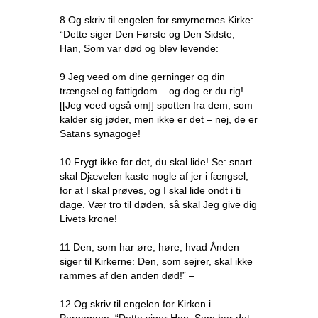
8 Og skriv til engelen for smyrnernes Kirke:
“Dette siger Den Første og Den Sidste,
Han, Som var død og blev levende:
9 Jeg veed om dine gerninger og din
trængsel og fattigdom – og dog er du rig!
[[Jeg veed også om]] spotten fra dem, som
kalder sig jøder, men ikke er det – nej, de er
Satans synagoge!
10 Frygt ikke for det, du skal lide! Se: snart
skal Djævelen kaste nogle af jer i fængsel,
for at I skal prøves, og I skal lide ondt i ti
dage. Vær tro til døden, så skal Jeg give dig
Livets krone!
11 Den, som har øre, høre, hvad Ånden
siger til Kirkerne: Den, som sejrer, skal ikke
rammes af den anden død!” –
12 Og skriv til engelen for Kirken i