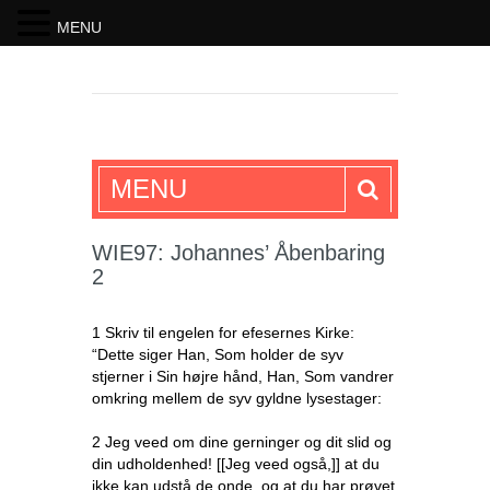
MENU
SKRIFTEN
MENU
WIE97: Johannes’ Åbenbaring
2
1 Skriv til engelen for efesernes Kirke:
“Dette siger Han, Som holder de syv
stjerner i Sin højre hånd, Han, Som vandrer
omkring mellem de syv gyldne lysestager:
2 Jeg veed om dine gerninger og dit slid og
din udholdenhed! [[Jeg veed også,]] at du
ikke kan udstå de onde, og at du har prøvet