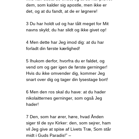
dem, som kalder sig apostle, men ikke er
det, og at du fandt, at de er løgnere!
3 Du har holdt ud og har tålt meget for Mit
navns skyld; du har slidt og ikke givet op!
4 Men dette har Jeg imod dig: at du har
forladt din første kærlighed!
5 Ihukom derfor, hvorfra du er faldet, og
vend om og gør igen de første gerninger!
Hvis du ikke omvender dig, kommer Jeg
snart over dig og tager din lysestage bort!
6 Men den ros skal du have: at du hader
nikolaitternes gerninger, som også Jeg
hader!
7 Den, som har ører, høre, hvad Ånden
siger til de syv Kirker: den, som sejrer, ham
vil Jeg give at spise af Livets Træ, Som står
midt i Guds Paradis!” –