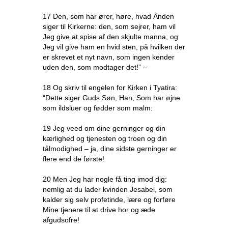
17 Den, som har ører, høre, hvad Ånden
siger til Kirkerne: den, som sejrer, ham vil
Jeg give at spise af den skjulte manna, og
Jeg vil give ham en hvid sten, på hvilken der
er skrevet et nyt navn, som ingen kender
uden den, som modtager det!” –
18 Og skriv til engelen for Kirken i Tyatira:
“Dette siger Guds Søn, Han, Som har øjne
som ildsluer og fødder som malm:
19 Jeg veed om dine gerninger og din
kærlighed og tjenesten og troen og din
tålmodighed – ja, dine sidste gerninger er
flere end de første!
20 Men Jeg har nogle få ting imod dig:
nemlig at du lader kvinden Jesabel, som
kalder sig selv profetinde, lære og forføre
Mine tjenere til at drive hor og æde
afgudsofre!