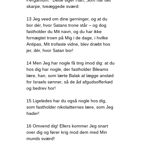
Pergamum: “Dette siger Han, Som har det
skarpe, tveæggede sværd:
13 Jeg veed om dine gerninger, og at du
bor dér, hvor Satans trone står – og dog
fastholder du Mit navn, og du har ikke
fornægtet troen på Mig i de dage, i hvilke
Antipas, Mit trofaste vidne, blev dræbt hos
jer, dér, hvor Satan bor!
14 Men Jeg har nogle få ting imod dig: at du
hos dig har nogle, der fastholder Bileams
lære, han, som lærte Balak at lægge anstød
for Israels sønner, så de åd afgudsofferkød
og bedrev hor!
15 Ligeledes har du også nogle hos dig,
som fastholder nikolaitternes lære, som Jeg
hader!
16 Omvend dig! Ellers kommer Jeg snart
over dig og fører krig mod dem med Min
munds sværd!