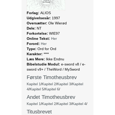
Forlag:
ALIOS
Udgivelsesår:
1997
Oversætter:
Ole Wierød
Dele:
NT
Forkortelse:
WIE97
Online Tekst:
Her
Forord:
Her
Type:
Ord for Ord
Karakter:
****
Læs Mere:
Ikke Endnu
Bibelstudie Modul:
e-sword v8 / e-
sword v9+ / TheWord / MySword
Første Timotheusbrev
Kapitel 1
/
Kapitel 2
/
Kapitel 3
/
Kapitel
4
/
Kapitel 5
/
Kapitel 6
/
Andet Timotheusbrev
Kapitel 1
/
Kapitel 2
/
Kapitel 3
/
Kapitel 4
/
Titusbrevet