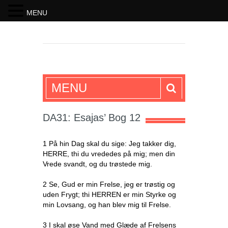
MENU
SKRIFTEN
MENU
DA31: Esajas’ Bog 12
1 På hin Dag skal du sige: Jeg takker dig,
HERRE, thi du vrededes på mig; men din
Vrede svandt, og du trøstede mig.
2 Se, Gud er min Frelse, jeg er trøstig og
uden Frygt; thi HERREN er min Styrke og
min Lovsang, og han blev mig til Frelse.
3 I skal øse Vand med Glæde af Frelsens