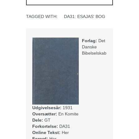
TAGGED WITH:
DA31: ESAJAS' BOG
Forlag:
Det
Danske
Bibelselskab
Udgivelsesår:
1931
Oversætter:
En Komite
Dele:
GT
Forkortelse:
DA31
Online Tekst:
Her
Forord:
Her