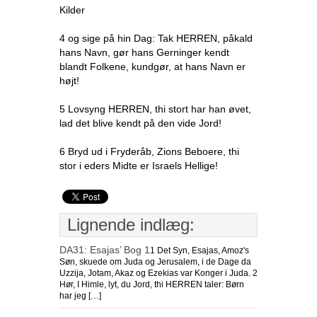
Kilder
4 og sige på hin Dag: Tak HERREN, påkald
hans Navn, gør hans Gerninger kendt
blandt Folkene, kundgør, at hans Navn er
højt!
5 Lovsyng HERREN, thi stort har han øvet,
lad det blive kendt på den vide Jord!
6 Bryd ud i Fryderåb, Zions Beboere, thi
stor i eders Midte er Israels Hellige!
Lignende indlæg:
DA31: Esajas’ Bog 1
1 Det Syn, Esajas, Amoz's
Søn, skuede om Juda og Jerusalem, i de Dage da
Uzzija, Jotam, Akaz og Ezekias var Konger i Juda. 2
Hør, I Himle, lyt, du Jord, thi HERREN taler: Børn
har jeg […]