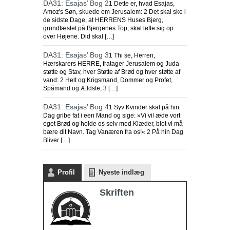
DA31: Esajas’ Bog 2
1 Dette er, hvad Esajas,
Amoz's Søn, skuede om Jerusalem: 2 Det skal ske i
de sidste Dage, at HERRENS Huses Bjerg,
grundfæstet på Bjergenes Top, skal løfte sig op
over Højene. Did skal […]
DA31: Esajas’ Bog 3
1 Thi se, Herren,
Hærskarers HERRE, fratager Jerusalem og Juda
støtte og Stav, hver Støtte af Brød og hver støtte af
vand: 2 Helt og Krigsmand, Dommer og Profet,
Spåmand og Ældste, 3 […]
DA31: Esajas’ Bog 4
1 Syv Kvinder skal på hin
Dag gribe fat i een Mand og sige: »Vi vil æde vort
eget Brød og holde os selv med Klæder, blot vi må
bære dit Navn. Tag Vanæren fra os!« 2 På hin Dag
Bliver […]
Profil
Nyeste indlæg
Skriften