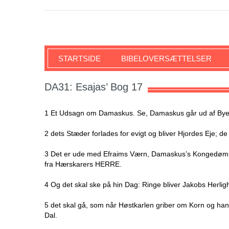
SKRIFTEN
STARTSIDE
BIBELOVERSÆTTELSER
DA31: Esajas’ Bog 17
1 Et Udsagn om Damaskus. Se, Damaskus går ud af Byerne
2 dets Stæder forlades for evigt og bliver Hjordes Eje; d
3 Det er ude med Efraims Værn, Damaskus’s Kongedømme
fra Hærskarers HERRE.
4 Og det skal ske på hin Dag: Ringe bliver Jakobs Herli
5 det skal gå, som når Høstkarlen griber om Korn og ha
Dal.