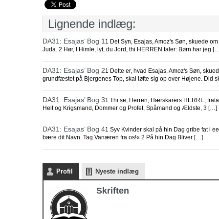
Lignende indlæg:
DA31: Esajas’ Bog 1
1 Det Syn, Esajas, Amoz's Søn, skuede om 
Juda. 2 Hør, I Himle, lyt, du Jord, thi HERREN taler: Børn har jeg […
DA31: Esajas’ Bog 2
1 Dette er, hvad Esajas, Amoz's Søn, skue
grundfæstet på Bjergenes Top, skal løfte sig op over Højene. Did s
DA31: Esajas’ Bog 3
1 Thi se, Herren, Hærskarers HERRE, fratage
Helt og Krigsmand, Dommer og Profet, Spåmand og Ældste, 3 […]
DA31: Esajas’ Bog 4
1 Syv Kvinder skal på hin Dag gribe fat i e
bære dit Navn. Tag Vanæren fra os!« 2 På hin Dag Bliver […]
Profil
Nyeste indlæg
Skriften