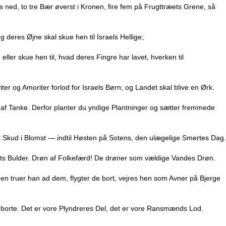
s ned, to tre Bær øverst i Kronen, fire fem på Frugttræets Grene, så
deres Øjne skal skue hen til Israels Hellige;
eller skue hen til, hvad deres Fingre har lavet, hverken til
ter og Amoriter forlod for Israels Børn; og Landet skal blive en Ørk.
pe af Tanke. Derfor planter du yndige Plantninger og sætter fremmede
it Skud i Blomst — indtil Høsten på Sotens, den ulægelige Smertes Dag.
ts Bulder. Drøn af Folkefærd! De drøner som vældige Vandes Drøn.
 truer han ad dem, flygter de bort, vejres hen som Avner på Bjerge
 borte. Det er vore Plyndreres Del, det er vore Ransmænds Lod.