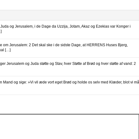
Juda og Jerusalem, i de Dage da Uzzija, Jotam, Akaz og Ezekias var Konger i
]
de om Jerusalem: 2 Det skal ske i de sidste Dage, at HERRENS Huses Bjerg,
kal […]
r Jerusalem og Juda støtte og Stav, hver Støtte af Brød og hver støtte af vand: 2
en Mand og sige: »Vi vil æde vort eget Brød og holde os selv med Klæder, blot vi m