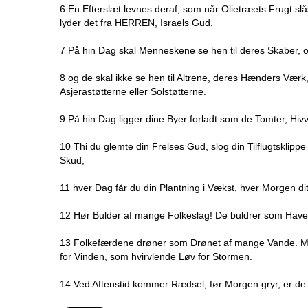
6 En Efterslæt levnes deraf, som når Olietræets Frugt slå
lyder det fra HERREN, Israels Gud.
7 På hin Dag skal Menneskene se hen til deres Skaber, og 
8 og de skal ikke se hen til Altrene, deres Hænders Værk, 
Asjerastøtterne eller Solstøtterne.
9 På hin Dag ligger dine Byer forladt som de Tomter, Hivvi
10 Thi du glemte din Frelses Gud, slog din Tilflugtsklip
Skud;
11 hver Dag får du din Plantning i Vækst, hver Morgen d
12 Hør Bulder af mange Folkeslag! De buldrer som Have
13 Folkefærdene drøner som Drønet af mange Vande. Men
for Vinden, som hvirvlende Løv for Stormen.
14 Ved Aftenstid kommer Rædsel; før Morgen gryr, er de