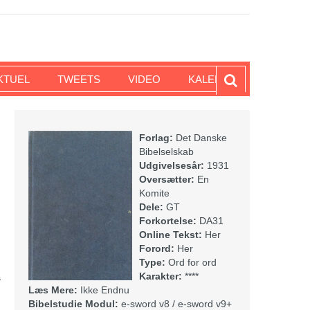
KTUEL
TWEETS
VIDEO
KALENDER
Forlag:
Det Danske
Bibelselskab
Udgivelsesår:
1931
Oversætter:
En
Komite
Dele:
GT
Forkortelse:
DA31
Online Tekst:
Her
Forord:
Her
Type:
Ord for ord
Karakter:
****
s
Læs Mere:
Ikke Endnu
Bibelstudie Modul:
e-sword v8 / e-sword v9+