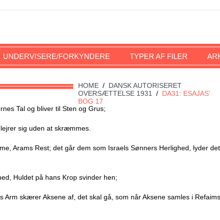
UNDERVISERE/FORKYNDERE
TYPER AF FILER
AR
HOME
/
DANSK AUTORISERET
OVERSÆTTELSE 1931
/
DA31: ESAJAS’
BOG 17
s Tal og bliver til Sten og Grus;
e lejrer sig uden at skræmmes.
, Arams Rest; det går dem som Israels Sønners Herlighed, lyder det
ghed, Huldet på hans Krop svinder hen;
ns Arm skærer Aksene af, det skal gå, som når Aksene samles i Refaim