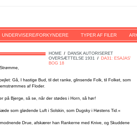
UNDERVISERE/FORKYNDERE
TYPER AF FILER
AR
HOME
/
DANSK AUTORISERET
OVERSÆTTELSE 1931
/
DA31: ESAJAS’
BOG 18
s Strømme,
et: Gå, I hastige Bud, til det ranke, glinsende Folk, til Folket, som
nnemstrømmes af Floder.
r på Bjerge, så se, når der stødes i Horn, så hør!
t Sæde som glødende Luft i Solskin, som Dugsky i Høstens Tid.«
tter modnende Drue, afskærer han Rankerne med Knive, og Skuddene