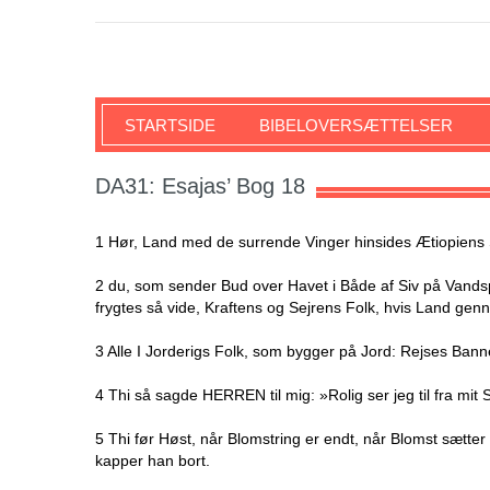
SKRIFTEN
STARTSIDE
BIBELOVERSÆTTELSER
DA31: Esajas’ Bog 18
1 Hør, Land med de surrende Vinger hinsides Ætiopien
2 du, som sender Bud over Havet i Både af Siv på Vandspejl
frygtes så vide, Kraftens og Sejrens Folk, hvis Land ge
3 Alle I Jorderigs Folk, som bygger på Jord: Rejses Banne
4 Thi så sagde HERREN til mig: »Rolig ser jeg til fra mi
5 Thi før Høst, når Blomstring er endt, når Blomst sæ
kapper han bort.