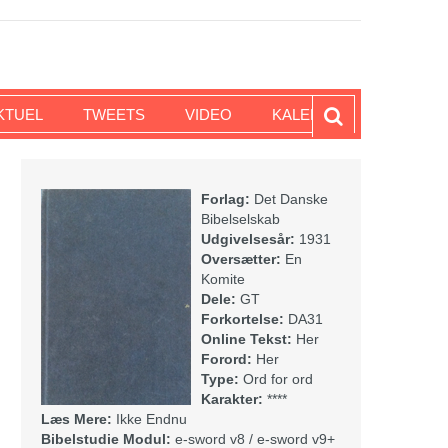
KTUEL
TWEETS
VIDEO
KALENDER
Forlag:
Det Danske
Bibelselskab
Udgivelsesår:
1931
Oversætter:
En
Komite
Dele:
GT
Forkortelse:
DA31
Online Tekst:
Her
Forord:
Her
Type:
Ord for ord
Karakter:
****
Læs Mere:
Ikke Endnu
Bibelstudie Modul:
e-sword v8 / e-sword v9+