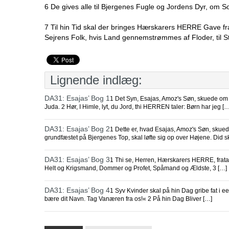
6 De gives alle til Bjergenes Fugle og Jordens Dyr, om S
7 Til hin Tid skal der bringes Hærskarers HERRE Gave fra 
Sejrens Folk, hvis Land gennemstrømmes af Floder, til S
Lignende indlæg:
DA31: Esajas’ Bog 1
1 Det Syn, Esajas, Amoz's Søn, skuede om 
Juda. 2 Hør, I Himle, lyt, du Jord, thi HERREN taler: Børn har jeg […
DA31: Esajas’ Bog 2
1 Dette er, hvad Esajas, Amoz's Søn, skue
grundfæstet på Bjergenes Top, skal løfte sig op over Højene. Did s
DA31: Esajas’ Bog 3
1 Thi se, Herren, Hærskarers HERRE, fratage
Helt og Krigsmand, Dommer og Profet, Spåmand og Ældste, 3 […]
DA31: Esajas’ Bog 4
1 Syv Kvinder skal på hin Dag gribe fat i e
bære dit Navn. Tag Vanæren fra os!« 2 På hin Dag Bliver […]