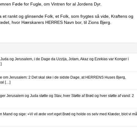
omren Føde for Fugle, om Vintren for al Jordens Dyr.
et rankt og glinsende Folk, et Folk, som frygtes så vide, Kraftens og
tedet, hvor Hærskarers HERRES Navn bor, til Zions Bjerg.
Juda og Jerusalem, i de Dage da Uzzija, Jotam, Akaz og Ezekias var Konger i
]
de om Jerusalem: 2 Det skal ske i de sidste Dage, at HERRENS Huses Bjerg,
kal […]
r Jerusalem og Juda støtte og Stav, hver Støtte af Brød og hver støtte af vand: 2
en Mand og sige: »Vi vil æde vort eget Brød og holde os selv med Klæder, blot vi m