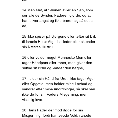
14 Men sæt, at Sønnen avler en Søn, som
ser alle de Synder, Faderen gjorde, og at
han bliver angst og ikke bærer sig således
ad,
15 ikke spiser på Bjergene eller løfter sit Blik
til Israels Hus’s Afgudsbilleder eller skænder
sin Næstes Hustru
16 eller volder noget Menneske Men eller
tager Håndpant eller raner, men giver den
sultne sit Brød og klæder den nøgne,
17 holder sin Hånd fra Uret, ikke tager Åger
eller Opgæld, men holder mine Lovbud og
vandrer efter mine Anordninger, så skal han
ikke dø for sin Faders Misgerning, men
visselig leve.
18 Hans Fader derimod døde for sin
Misgerning, fordi han øvede Vold, ranede