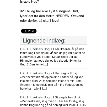
Israels Hus?
32 Thi jeg har ikke Lyst til nogens Død,
lyder det fra den Herre HERREN. Omvend
eder derfor, så skal I leve!
Lignende indlæg:
DA31: Ezekiels Bog 1
1 I det tredivte År på den
femte Dag i den fjerde Måned da jeg var blandt de
Landflygtige ved Floden Kebar, skete det, at
Himmelen åbnede sig, og jeg skuede Syner fra
Gud. 2 Den femte […]
DA31: Ezekiels Bog 2
1 Han sagde til mig:
»Menneskesøn stå op på dine Fødder så jeg kan
tale med dig!« 2 Og som han talede til mig, kom
Ånden i mig og rejste mig på mine Fødder, og jeg
hørte ham tale til […]
DA31: Ezekiels Bog 3
1 Så sagde han til mig:
»Menneskesøn, slug hvad du her har for dig, slug
denne Bogrulle og gå så hen og tal til Israels Hus!«