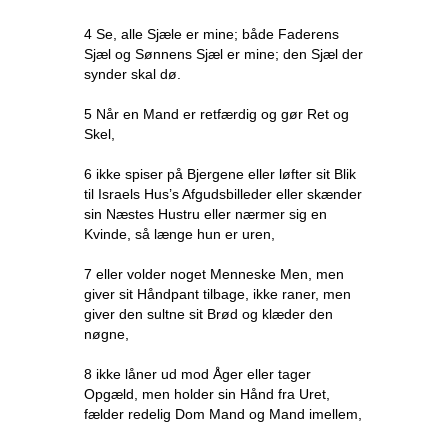
4 Se, alle Sjæle er mine; både Faderens
Sjæl og Sønnens Sjæl er mine; den Sjæl der
synder skal dø.
5 Når en Mand er retfærdig og gør Ret og
Skel,
6 ikke spiser på Bjergene eller løfter sit Blik
til Israels Hus’s Afgudsbilleder eller skænder
sin Næstes Hustru eller nærmer sig en
Kvinde, så længe hun er uren,
7 eller volder noget Menneske Men, men
giver sit Håndpant tilbage, ikke raner, men
giver den sultne sit Brød og klæder den
nøgne,
8 ikke låner ud mod Åger eller tager
Opgæld, men holder sin Hånd fra Uret,
fælder redelig Dom Mand og Mand imellem,