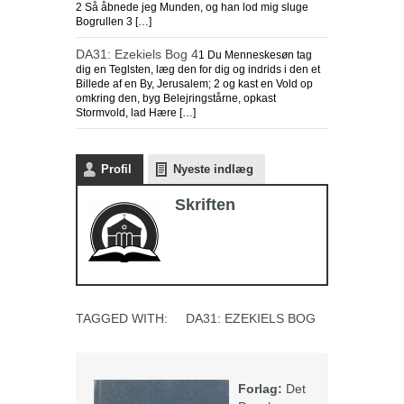
2 Så åbnede jeg Munden, og han lod mig sluge
Bogrullen 3 […]
DA31: Ezekiels Bog 4
1 Du Menneskesøn tag
dig en Teglsten, læg den for dig og indrids i den et
Billede af en By, Jerusalem; 2 og kast en Vold op
omkring den, byg Belejringstårne, opkast
Stormvold, lad Hære […]
Profil
Nyeste indlæg
Skriften
TAGGED WITH:
DA31: EZEKIELS BOG
Forlag:
Det