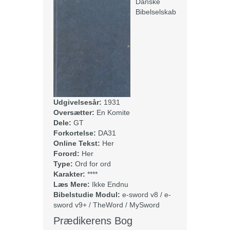
Danske
Bibelselskab
Udgivelsesår:
1931
Oversætter:
En Komite
Dele:
GT
Forkortelse:
DA31
Online Tekst:
Her
Forord:
Her
Type:
Ord for ord
Karakter:
****
Læs Mere:
Ikke Endnu
Bibelstudie Modul:
e-sword v8 / e-
sword v9+ / TheWord / MySword
Prædikerens Bog