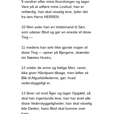
9 vandrer efter mine Anordninger og tager
Vare på at udføre mine Lovbud, han er
retfærdig, han skal visselig leve, lyder det
fra den Herre HERREN.
10 Men avler han en Voldsmand til Søn,
som udøser Blod og gør en eneste af disse
Ting —
11 medens han selv ikke gjorde nogen af
disse Ting — spiser på Bjergene, skænder
sin Næstes Hustru,
12 volder de arme og fattige Men, raner,
ikke giver Håndpant tilbage, men løfter sit
Blik til Afgudsbillederne, gør, hvad
vederstyggeligt er,
13 låner ud mod Åger og tager Opgæld, så
skal han ingenlunde leve; han har øvet alle
disse Vederstyggeligheder, han skal visselig
lide Døden, hans Blod skal komme over
ham.