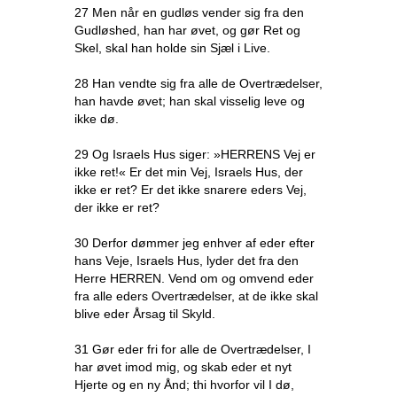
27 Men når en gudløs vender sig fra den
Gudløshed, han har øvet, og gør Ret og
Skel, skal han holde sin Sjæl i Live.
28 Han vendte sig fra alle de Overtrædelser,
han havde øvet; han skal visselig leve og
ikke dø.
29 Og Israels Hus siger: »HERRENS Vej er
ikke ret!« Er det min Vej, Israels Hus, der
ikke er ret? Er det ikke snarere eders Vej,
der ikke er ret?
30 Derfor dømmer jeg enhver af eder efter
hans Veje, Israels Hus, lyder det fra den
Herre HERREN. Vend om og omvend eder
fra alle eders Overtrædelser, at de ikke skal
blive eder Årsag til Skyld.
31 Gør eder fri for alle de Overtrædelser, I
har øvet imod mig, og skab eder et nyt
Hjerte og en ny Ånd; thi hvorfor vil I dø,