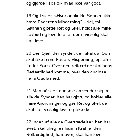
og gjorde i sit Folk hvad ikke var godt.
19 Og I siger: »Hvorfor skulde Sønnen ikke
bære Faderens Misgerning?« Nej, thi
Sønnen gjorde Ret og Skel, holdt alle mine
Lovbud og levede efter dem. Visselig skal
han leve.
20 Den Sjæl, der synder, den skal dø; Søn
skal ikke bære Faders Misgerning, ej heller
Fader Søns. Over den retfærdige skal hans
Retfærdighed komme, over den gudløse
hans Gudløshed.
21 Men når den gudløse omvender sig fra
alle de Synder, han har gjort, og holder alle
mine Anordninger og gør Ret og Skel, da
skal han visselig leve og ikke dø.
22 Ingen af alle de Overtrædelser, han har
øvet, skal tilregnes ham; i Kraft af den
Retfærdighed, han øver, skal han leve.