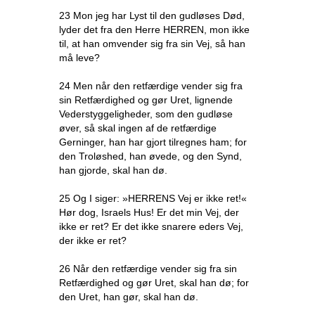
23 Mon jeg har Lyst til den gudløses Død,
lyder det fra den Herre HERREN, mon ikke
til, at han omvender sig fra sin Vej, så han
må leve?
24 Men når den retfærdige vender sig fra
sin Retfærdighed og gør Uret, lignende
Vederstyggeligheder, som den gudløse
øver, så skal ingen af de retfærdige
Gerninger, han har gjort tilregnes ham; for
den Troløshed, han øvede, og den Synd,
han gjorde, skal han dø.
25 Og I siger: »HERRENS Vej er ikke ret!«
Hør dog, Israels Hus! Er det min Vej, der
ikke er ret? Er det ikke snarere eders Vej,
der ikke er ret?
26 Når den retfærdige vender sig fra sin
Retfærdighed og gør Uret, skal han dø; for
den Uret, han gør, skal han dø.