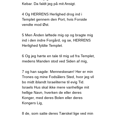
Kebar. Da faldt jeg på mit Ansigt.
4 Og HERRENS Herlighed drog ind i
Templet gennem den Port, hvis Forside
vendte mod Øst.
5 Men Ånden løftede mig op og bragte mig
ind i den indre Forgård, og se, HERRENS
Herlighed fyldte Templet.
6 Og jeg hørte en tale til mig ud fra Templet,
medens Manden stod ved Siden af mig,
7 og han sagde: Menneskesøn! Her er min
Trones og mine Fodsålers Sted, hvor jeg vil
bo midt iblandt Israeliterne til evig Tid.
Israels Hus skal ikke mere vanhellige mit
hellige Navn, hverken de eller deres
Konger, med deres Bolen eller deres
Kongers Lig,
8 de, som satte deres Tærskel lige ved min