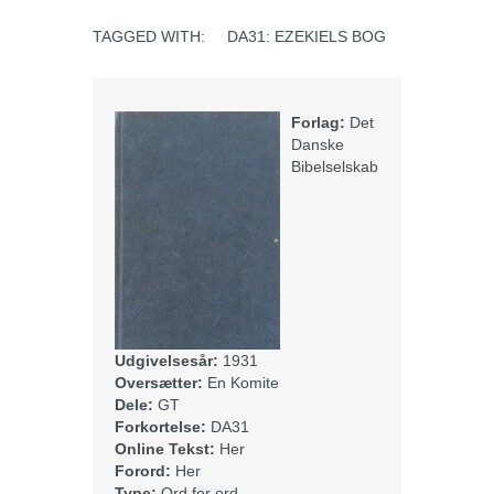
TAGGED WITH:
DA31: EZEKIELS BOG
Forlag:
Det
Danske
Bibelselskab
Udgivelsesår:
1931
Oversætter:
En Komite
Dele:
GT
Forkortelse:
DA31
Online Tekst:
Her
Forord:
Her
Type:
Ord for ord