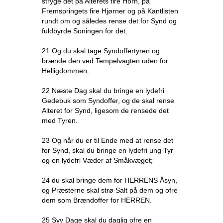
stryge det på Alterets fire Horn, på
Fremspringets fire Hjørner og på Kantlisten
rundt om og således rense det for Synd og
fuldbyrde Soningen for det.
21 Og du skal tage Syndoffertyren og
brænde den ved Tempelvagten uden for
Helligdommen.
22 Næste Dag skal du bringe en lydefri
Gedebuk som Syndoffer, og de skal rense
Alteret for Synd, ligesom de rensede det
med Tyren.
23 Og når du er til Ende med at rense det
for Synd, skal du bringe en lydefri ung Tyr
og en lydefri Væder af Småkvæget;
24 du skal bringe dem for HERRENS Åsyn,
og Præsterne skal strø Salt på dem og ofre
dem som Brændoffer for HERREN.
25 Syv Dage skal du daglig ofre en