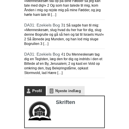
»Menneskesøn stå op på dine Fødder så jeg kan
tale med dig!« 2 Og som han talede til mig, kom
Ånden i mig og rejste mig på mine Fødder, og jeg
hørte ham tale til […]
DA31: Ezekiels Bog 3
1 Så sagde han til mig:
»Menneskesøn, slug hvad du her har for dig, slug
denne Bogrulle og gå så hen og tal til Israels Hus!«
2 Så åbnede jeg Munden, og han lod mig sluge
Bogrullen 3 […]
DA31: Ezekiels Bog 4
1 Du Menneskesøn tag
dig en Teglsten, læg den for dig og indrids i den et
Billede af en By, Jerusalem; 2 og kast en Vold op
omkring den, byg Belejringstårne, opkast
Stormvold, lad Hære […]
Profil
Nyeste indlæg
Skriften