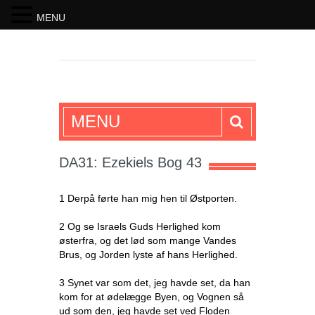
MENU
SKRIFTEN
MENU
DA31: Ezekiels Bog 43
1 Derpå førte han mig hen til Østporten.
2 Og se Israels Guds Herlighed kom
østerfra, og det lød som mange Vandes
Brus, og Jorden lyste af hans Herlighed.
3 Synet var som det, jeg havde set, da han
kom for at ødelægge Byen, og Vognen så
ud som den, jeg havde set ved Floden