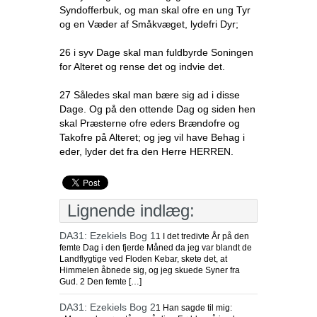
Syndofferbuk, og man skal ofre en ung Tyr
og en Væder af Småkvæget, lydefri Dyr;
26 i syv Dage skal man fuldbyrde Soningen
for Alteret og rense det og indvie det.
27 Således skal man bære sig ad i disse
Dage. Og på den ottende Dag og siden hen
skal Præsterne ofre eders Brændofre og
Takofre på Alteret; og jeg vil have Behag i
eder, lyder det fra den Herre HERREN.
Lignende indlæg:
DA31: Ezekiels Bog 1
1 I det tredivte År på den
femte Dag i den fjerde Måned da jeg var blandt de
Landflygtige ved Floden Kebar, skete det, at
Himmelen åbnede sig, og jeg skuede Syner fra
Gud. 2 Den femte […]
DA31: Ezekiels Bog 2
1 Han sagde til mig: