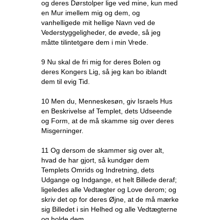
og deres Dørstolper lige ved mine, kun med
en Mur imellem mig og dem, og
vanhelligede mit hellige Navn ved de
Vederstyggeligheder, de øvede, så jeg
måtte tilintetgøre dem i min Vrede.
9 Nu skal de fri mig for deres Bolen og
deres Kongers Lig, så jeg kan bo iblandt
dem til evig Tid.
10 Men du, Menneskesøn, giv Israels Hus
en Beskrivelse af Templet, dets Udseende
og Form, at de må skamme sig over deres
Misgerninger.
11 Og dersom de skammer sig over alt,
hvad de har gjort, så kundgør dem
Templets Omrids og Indretning, dets
Udgange og Indgange, et helt Billede deraf;
ligeledes alle Vedtægter og Love derom; og
skriv det op for deres Øjne, at de må mærke
sig Billedet i sin Helhed og alle Vedtægterne
og holde dem.