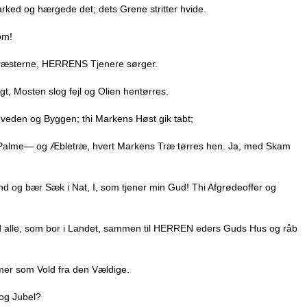
rked og hærgede det; dets Grene stritter hvide.
om!
 Præsterne, HERRENS Tjenere sørger.
t, Mosten slog fejl og Olien hentørres.
eden og Byggen; thi Markens Høst gik tabt;
-, Palme— og Æbletræ, hvert Markens Træ tørres hen. Ja, med Skam
 ind og bær Sæk i Nat, I, som tjener min Gud! Thi Afgrødeoffer og
kald alle, som bor i Landet, sammen til HERREN eders Guds Hus og råb
er som Vold fra den Vældige.
 og Jubel?