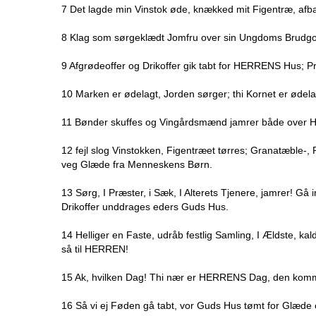
7 Det lagde min Vinstok øde, knækked mit Figentræ, afba
8 Klag som sørgeklædt Jomfru over sin Ungdoms Brudg
9 Afgrødeoffer og Drikoffer gik tabt for HERRENS Hus;
10 Marken er ødelagt, Jorden sørger; thi Kornet er ødelag
11 Bønder skuffes og Vingårdsmænd jamrer både over Hv
12 fejl slog Vinstokken, Figentræet tørres; Granatæble
veg Glæde fra Menneskens Børn.
13 Sørg, I Præster, i Sæk, I Alterets Tjenere, jamrer! Gå
Drikoffer unddrages eders Guds Hus.
14 Helliger en Faste, udråb festlig Samling, I Ældste, 
så til HERREN!
15 Ak, hvilken Dag! Thi nær er HERRENS Dag, den komm
16 Så vi ej Føden gå tabt, vor Guds Hus tømt for Glæde