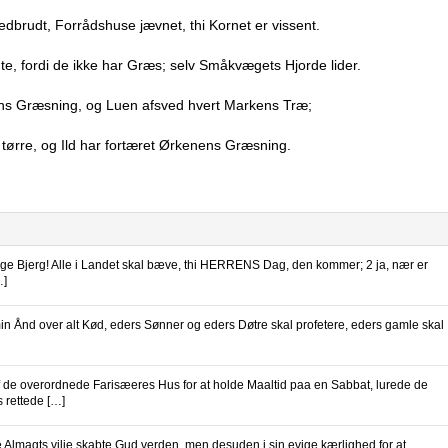
brudt, Forrådshuse jævnet, thi Kornet er vissent.
, fordi de ikke har Græs; selv Småkvægets Hjorde lider.
enens Græsning, og Luen afsved hvert Markens Træ;
r tørre, og Ild har fortæret Ørkenens Græsning.
lige Bjerg! Alle i Landet skal bæve, thi HERRENS Dag, den kommer; 2 ja, nær er
…]
 min Ånd over alt Kød, eders Sønner og eders Døtre skal profetere, eders gamle skal
 de overordnede Farisæeres Hus for at holde Maaltid paa en Sabbat, lurede de
 rettede […]
ie Almagts vilje skabte Gud verden, men desuden i sin evige kærlighed for at