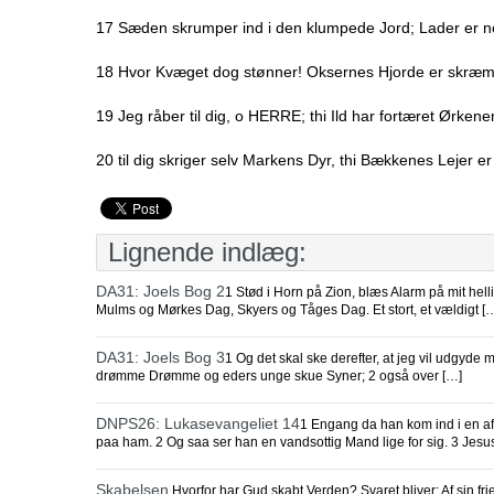
17 Sæden skrumper ind i den klumpede Jord; Lader er ned
18 Hvor Kvæget dog stønner! Oksernes Hjorde er skræmte
19 Jeg råber til dig, o HERRE; thi Ild har fortæret Ørk
20 til dig skriger selv Markens Dyr, thi Bækkenes Lejer e
Lignende indlæg:
DA31: Joels Bog 2
1 Stød i Horn på Zion, blæs Alarm på mit hel
Mulms og Mørkes Dag, Skyers og Tåges Dag. Et stort, et vældigt [
DA31: Joels Bog 3
1 Og det skal ske derefter, at jeg vil udgyde
drømme Drømme og eders unge skue Syner; 2 også over […]
DNPS26: Lukasevangeliet 14
1 Engang da han kom ind i en af
paa ham. 2 Og saa ser han en vandsottig Mand lige for sig. 3 Jesus
Skabelsen
Hvorfor har Gud skabt Verden? Svaret bliver: Af sin fr