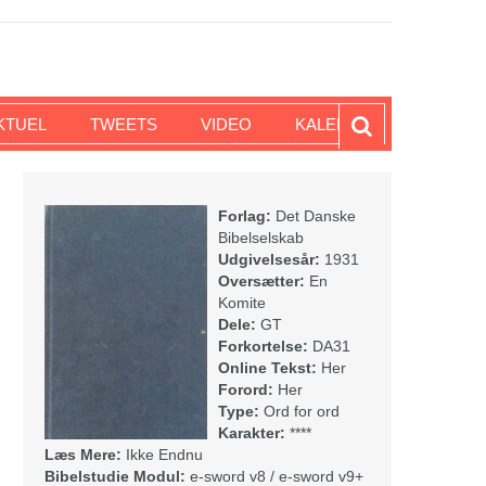
KTUEL
TWEETS
VIDEO
KALENDER
Forlag:
Det Danske
Bibelselskab
Udgivelsesår:
1931
Oversætter:
En
Komite
Dele:
GT
Forkortelse:
DA31
Online Tekst:
Her
Forord:
Her
Type:
Ord for ord
Karakter:
****
Læs Mere:
Ikke Endnu
Bibelstudie Modul:
e-sword v8 / e-sword v9+