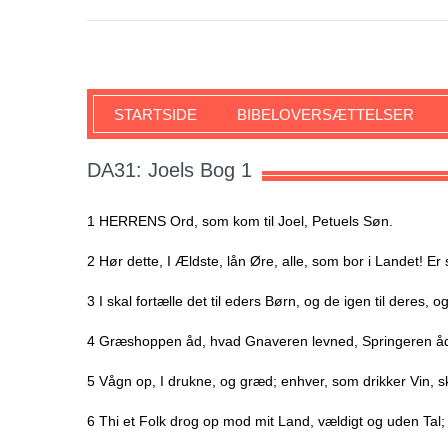
SKRIFTEN
STARTSIDE
BIBELOVERSÆTTELSER
DA31: Joels Bog 1
1 HERRENS Ord, som kom til Joel, Petuels Søn.
2 Hør dette, I Ældste, lån Øre, alle, som bor i Landet! E
3 I skal fortælle det til eders Børn, og de igen til deres, o
4 Græshoppen åd, hvad Gnaveren levned, Springeren å
5 Vågn op, I drukne, og græd; enhver, som drikker Vin, s
6 Thi et Folk drog op mod mit Land, vældigt og uden Ta