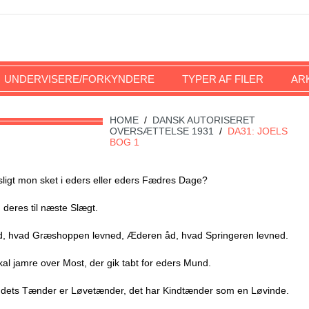
UNDERVISERE/FORKYNDERE
TYPER AF FILER
AR
HOME
/
DANSK AUTORISERET
OVERSÆTTELSE 1931
/
DA31: JOELS
BOG 1
r sligt mon sket i eders eller eders Fædres Dage?
g deres til næste Slægt.
d, hvad Græshoppen levned, Æderen åd, hvad Springeren levned.
kal jamre over Most, der gik tabt for eders Mund.
l; dets Tænder er Løvetænder, det har Kindtænder som en Løvinde.