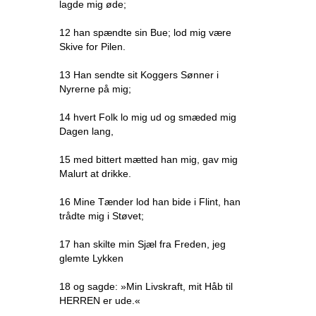
lagde mig øde;
12 han spændte sin Bue; lod mig være
Skive for Pilen.
13 Han sendte sit Koggers Sønner i
Nyrerne på mig;
14 hvert Folk lo mig ud og smæded mig
Dagen lang,
15 med bittert mætted han mig, gav mig
Malurt at drikke.
16 Mine Tænder lod han bide i Flint, han
trådte mig i Støvet;
17 han skilte min Sjæl fra Freden, jeg
glemte Lykken
18 og sagde: »Min Livskraft, mit Håb til
HERREN er ude.«