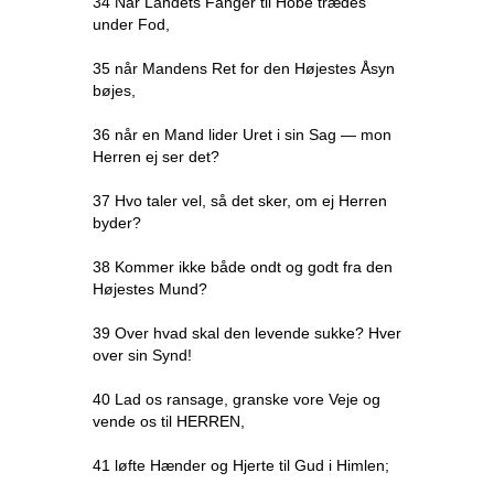
34 Når Landets Fanger til Hobe trædes
under Fod,
35 når Mandens Ret for den Højestes Åsyn
bøjes,
36 når en Mand lider Uret i sin Sag — mon
Herren ej ser det?
37 Hvo taler vel, så det sker, om ej Herren
byder?
38 Kommer ikke både ondt og godt fra den
Højestes Mund?
39 Over hvad skal den levende sukke? Hver
over sin Synd!
40 Lad os ransage, granske vore Veje og
vende os til HERREN,
41 løfte Hænder og Hjerte til Gud i Himlen;