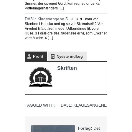
Sønner, der opvejed Guld, kun regnet for Lerkar,
Pottemagerhænders […]
DA31: Klagesangene 5
1 HERRE, kom vor
Skæbne i Hu, sku ned og se vor Skændsel! 2 Vor
Arvelod tilfaldt fremmede, Udlændinge fik vore
Huse. 3 Forældreløse, faderløse er vi, som Enker er
vore Mødre. 4 […]
Profil
Nyeste indlæg
Skriften
TAGGED WITH:
DA31: KLAGESANGENE
Forlag:
Det