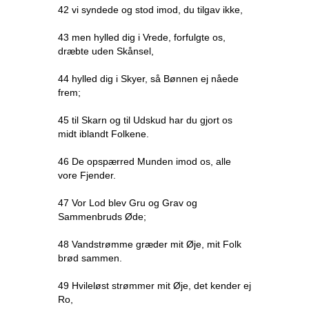
42 vi syndede og stod imod, du tilgav ikke,
43 men hylled dig i Vrede, forfulgte os,
dræbte uden Skånsel,
44 hylled dig i Skyer, så Bønnen ej nåede
frem;
45 til Skarn og til Udskud har du gjort os
midt iblandt Folkene.
46 De opspærred Munden imod os, alle
vore Fjender.
47 Vor Lod blev Gru og Grav og
Sammenbruds Øde;
48 Vandstrømme græder mit Øje, mit Folk
brød sammen.
49 Hvileløst strømmer mit Øje, det kender ej
Ro,