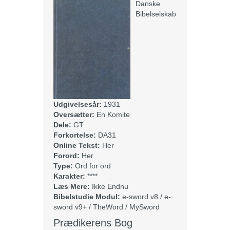
Danske
Bibelselskab
Udgivelsesår:
1931
Oversætter:
En Komite
Dele:
GT
Forkortelse:
DA31
Online Tekst:
Her
Forord:
Her
Type:
Ord for ord
Karakter:
****
Læs Mere:
Ikke Endnu
Bibelstudie Modul:
e-sword v8 / e-
sword v9+ / TheWord / MySword
Prædikerens Bog