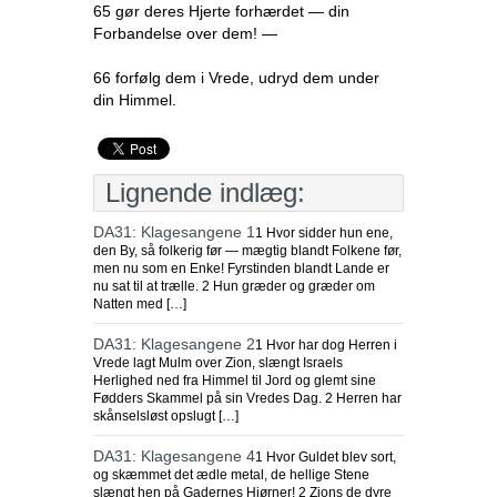
65 gør deres Hjerte forhærdet — din
Forbandelse over dem! —
66 forfølg dem i Vrede, udryd dem under
din Himmel.
Lignende indlæg:
DA31: Klagesangene 1
1 Hvor sidder hun ene,
den By, så folkerig før — mægtig blandt Folkene før,
men nu som en Enke! Fyrstinden blandt Lande er
nu sat til at trælle. 2 Hun græder og græder om
Natten med […]
DA31: Klagesangene 2
1 Hvor har dog Herren i
Vrede lagt Mulm over Zion, slængt Israels
Herlighed ned fra Himmel til Jord og glemt sine
Fødders Skammel på sin Vredes Dag. 2 Herren har
skånselsløst opslugt […]
DA31: Klagesangene 4
1 Hvor Guldet blev sort,
og skæmmet det ædle metal, de hellige Stene
slængt hen på Gadernes Hjørner! 2 Zions de dyre