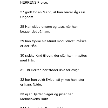
HERRENS Frelse,
27 godt for en Mand, at han bærer Åg i sin
Ungdom.
28 Han sidde ensom og tavs, når han
lægger det på ham;
29 han trykke sin Mund mod Støvet, måske
er der Håb,
30 række Kind til den, der slår ham, mættes
med Hån.
31 Thi Herren bortstøder ikke for evigt,
32 har han voldt Kvide, så ynkes han, stor
er hans Nåde;
33 ej af Hjertet plager og piner han
Menneskens Børn.