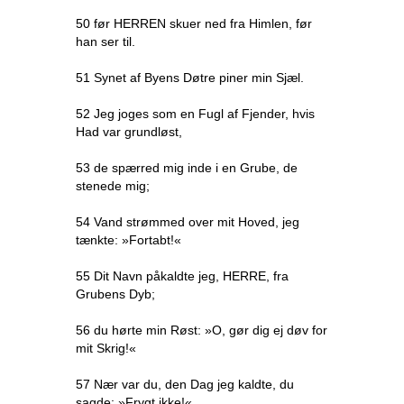
50 før HERREN skuer ned fra Himlen, før
han ser til.
51 Synet af Byens Døtre piner min Sjæl.
52 Jeg joges som en Fugl af Fjender, hvis
Had var grundløst,
53 de spærred mig inde i en Grube, de
stenede mig;
54 Vand strømmed over mit Hoved, jeg
tænkte: »Fortabt!«
55 Dit Navn påkaldte jeg, HERRE, fra
Grubens Dyb;
56 du hørte min Røst: »O, gør dig ej døv for
mit Skrig!«
57 Nær var du, den Dag jeg kaldte, du
sagde: »Frygt ikke!«