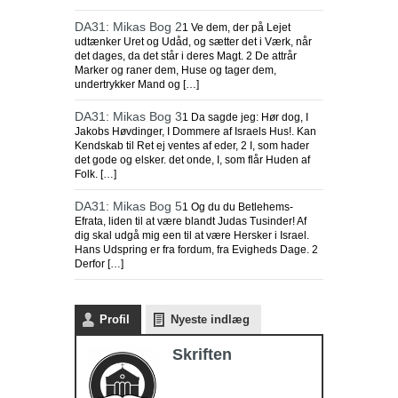
DA31: Mikas Bog 2
1 Ve dem, der på Lejet
udtænker Uret og Udåd, og sætter det i Værk, når
det dages, da det står i deres Magt. 2 De attrår
Marker og raner dem, Huse og tager dem,
undertrykker Mand og […]
DA31: Mikas Bog 3
1 Da sagde jeg: Hør dog, I
Jakobs Høvdinger, I Dommere af Israels Hus!. Kan
Kendskab til Ret ej ventes af eder, 2 I, som hader
det gode og elsker. det onde, I, som flår Huden af
Folk. […]
DA31: Mikas Bog 5
1 Og du du Betlehems-
Efrata, liden til at være blandt Judas Tusinder! Af
dig skal udgå mig een til at være Hersker i Israel.
Hans Udspring er fra fordum, fra Evigheds Dage. 2
Derfor […]
Profil
Nyeste indlæg
Skriften