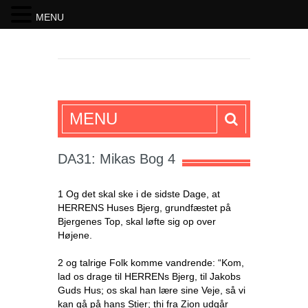
MENU
SKRIFTEN
MENU
DA31: Mikas Bog 4
1 Og det skal ske i de sidste Dage, at
HERRENS Huses Bjerg, grundfæstet på
Bjergenes Top, skal løfte sig op over
Højene.
2 og talrige Folk komme vandrende: “Kom,
lad os drage til HERRENs Bjerg, til Jakobs
Guds Hus; os skal han lære sine Veje, så vi
kan gå på hans Stier; thi fra Zion udgår