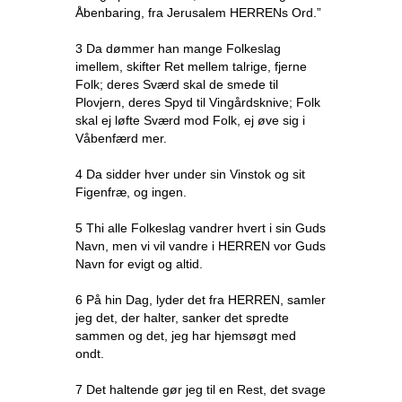
Åbenbaring, fra Jerusalem HERRENs Ord.”
3 Da dømmer han mange Folkeslag
imellem, skifter Ret mellem talrige, fjerne
Folk; deres Sværd skal de smede til
Plovjern, deres Spyd til Vingårdsknive; Folk
skal ej løfte Sværd mod Folk, ej øve sig i
Våbenfærd mer.
4 Da sidder hver under sin Vinstok og sit
Figenfræ, og ingen.
5 Thi alle Folkeslag vandrer hvert i sin Guds
Navn, men vi vil vandre i HERREN vor Guds
Navn for evigt og altid.
6 På hin Dag, lyder det fra HERREN, samler
jeg det, der halter, sanker det spredte
sammen og det, jeg har hjemsøgt med
ondt.
7 Det haltende gør jeg til en Rest, det svage