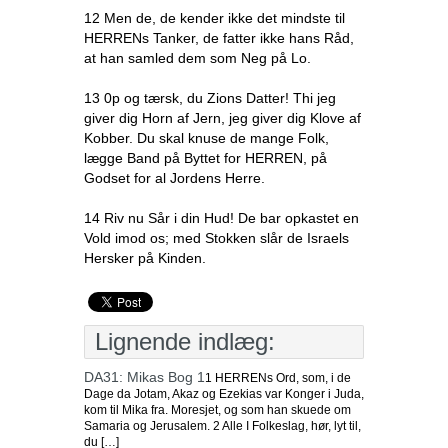
12 Men de, de kender ikke det mindste til
HERRENs Tanker, de fatter ikke hans Råd,
at han samled dem som Neg på Lo.
13 0p og tærsk, du Zions Datter! Thi jeg
giver dig Horn af Jern, jeg giver dig Klove af
Kobber. Du skal knuse de mange Folk,
lægge Band på Byttet for HERREN, på
Godset for al Jordens Herre.
14 Riv nu Sår i din Hud! De bar opkastet en
Vold imod os; med Stokken slår de Israels
Hersker på Kinden.
Lignende indlæg:
DA31: Mikas Bog 1
1 HERRENs Ord, som, i de
Dage da Jotam, Akaz og Ezekias var Konger i Juda,
kom til Mika fra. Moresjet, og som han skuede om
Samaria og Jerusalem. 2 Alle I Folkeslag, hør, lyt til,
du […]