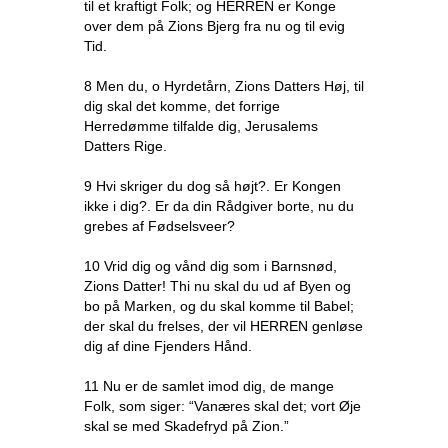
til et kraftigt Folk; og HERREN er Konge
over dem på Zions Bjerg fra nu og til evig
Tid.
8 Men du, o Hyrdetårn, Zions Datters Høj, til
dig skal det komme, det forrige
Herredømme tilfalde dig, Jerusalems
Datters Rige.
9 Hvi skriger du dog så højt?. Er Kongen
ikke i dig?. Er da din Rådgiver borte, nu du
grebes af Fødselsveer?
10 Vrid dig og vånd dig som i Barnsnød,
Zions Datter! Thi nu skal du ud af Byen og
bo på Marken, og du skal komme til Babel;
der skal du frelses, der vil HERREN genløse
dig af dine Fjenders Hånd.
11 Nu er de samlet imod dig, de mange
Folk, som siger: “Vanæres skal det; vort Øje
skal se med Skadefryd på Zion.”