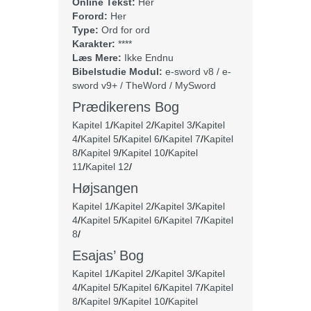
Online Tekst:
Her
Forord:
Her
Type:
Ord for ord
Karakter:
****
Læs Mere:
Ikke Endnu
Bibelstudie Modul:
e-sword v8 / e-
sword v9+ / TheWord / MySword
Prædikerens Bog
Kapitel 1
/
Kapitel 2
/
Kapitel 3
/
Kapitel
4
/
Kapitel 5
/
Kapitel 6
/
Kapitel 7
/
Kapitel
8
/
Kapitel 9
/
Kapitel 10
/
Kapitel
11
/
Kapitel 12
/
Højsangen
Kapitel 1
/
Kapitel 2
/
Kapitel 3
/
Kapitel
4
/
Kapitel 5
/
Kapitel 6
/
Kapitel 7
/
Kapitel
8
/
Esajas’ Bog
Kapitel 1
/
Kapitel 2
/
Kapitel 3
/
Kapitel
4
/
Kapitel 5
/
Kapitel 6
/
Kapitel 7
/
Kapitel
8
/
Kapitel 9
/
Kapitel 10
/
Kapitel