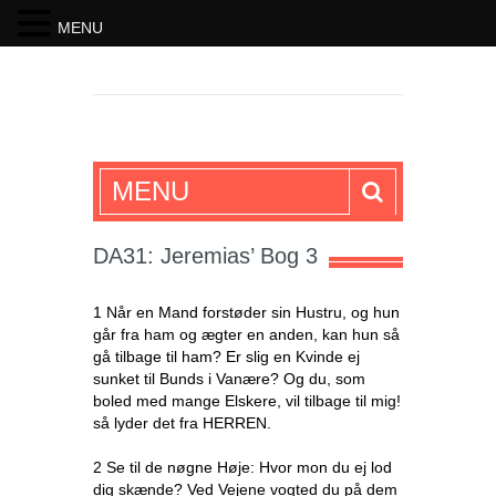
MENU
SKRIFTEN
MENU
DA31: Jeremias’ Bog 3
1 Når en Mand forstøder sin Hustru, og hun
går fra ham og ægter en anden, kan hun så
gå tilbage til ham? Er slig en Kvinde ej
sunket til Bunds i Vanære? Og du, som
boled med mange Elskere, vil tilbage til mig!
så lyder det fra HERREN.
2 Se til de nøgne Høje: Hvor mon du ej lod
dig skænde? Ved Vejene vogted du på dem