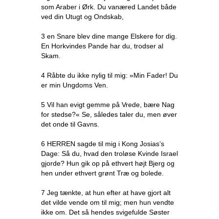
som Araber i Ørk. Du vanæred Landet både
ved din Utugt og Ondskab,
3 en Snare blev dine mange Elskere for dig.
En Horkvindes Pande har du, trodser al
Skam.
4 Råbte du ikke nylig til mig: »Min Fader! Du
er min Ungdoms Ven.
5 Vil han evigt gemme på Vrede, bære Nag
for stedse?« Se, således taler du, men øver
det onde til Gavns.
6 HERREN sagde til mig i Kong Josias’s
Dage: Så du, hvad den troløse Kvinde Israel
gjorde? Hun gik op på ethvert højt Bjerg og
hen under ethvert grønt Træ og bolede.
7 Jeg tænkte, at hun efter at have gjort alt
det vilde vende om til mig; men hun vendte
ikke om. Det så hendes svigefulde Søster