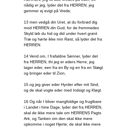
nådig er jeg, lyder det fra HERREN; jeg
gemmer ej evigt på Vrede;
13 men vedgå din Uret, at du forbrød dig
mod HERREN din Gud; for de fremmedes
Skyld løb du hid og did under hvert grønt
Træ og hørte ikke min Røst, så lyder det fra
HERREN.
14 Vend om, I frafaldne Sønner, lyder det
fra HERREN; thi jeg er eders Herre; jeg
tager eder, een fra en By og en fra en Slægt
og bringer eder til Zion,
15 og jeg giver eder Hyrder efter mit Sind,
og de skal vogte eder med Indsigt og Kløgt.
16 Og når I bliver mangfoldige og frugtbare
i Landet i hine Dage, lyder det fra HERREN,
skal de ikke mere tale om HERRENS Pagts
Ark, og Tanken om den skal ikke mere
opkomme i noget Hjerte; de skal ikke mere