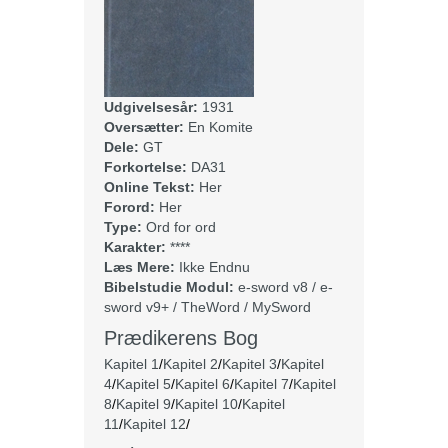
Udgivelsesår:
1931
Oversætter:
En Komite
Dele:
GT
Forkortelse:
DA31
Online Tekst:
Her
Forord:
Her
Type:
Ord for ord
Karakter:
****
Læs Mere:
Ikke Endnu
Bibelstudie Modul:
e-sword v8 / e-
sword v9+ / TheWord / MySword
Prædikerens Bog
Kapitel 1
/
Kapitel 2
/
Kapitel 3
/
Kapitel
4
/
Kapitel 5
/
Kapitel 6
/
Kapitel 7
/
Kapitel
8
/
Kapitel 9
/
Kapitel 10
/
Kapitel
11
/
Kapitel 12
/