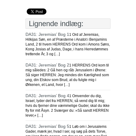
Lignende indlæg:
DA31: Jeremias’ Bog 1
1 Ord af Jeremias,
Hilkijas Søn, en af Præsterne i Anatot i Benjamins
Land, 2 til hvem HERRENS Ord kom i Amons Søns,
Kong Josias af Judas, Dage, i hans Herredømmes
trettende År, 3 og […]
DA31: Jeremias’ Bog 2
1 HERRENS Ord kom til
mig således: 2 Gå hen og råb Jerusalem i Ørene:
Så siger HERREN: Jeg mindes din Kærlighed som
ung, din Elskov som Brud, at du fulgte mig i
Ørkenen, et Land, hvor […]
DA31: Jeremias’ Bog 4
1 Omvender du dig,
Israel, lyder det fra HERREN, så vend dig til mig;
hvis du fjerner dine væmmelige Guder, skal du ikke
fly for mit Åsyn. 2 Sværger du: »Så sandt HERREN
lever,« […]
DA31: Jeremias’ Bog 5
1 Løb om i Jerusalems
Gader, mærk jer, hvad I ser, og søg på dets Torve,