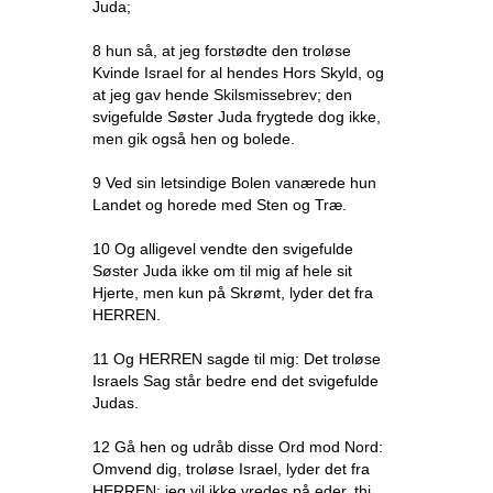
Juda;
8 hun så, at jeg forstødte den troløse
Kvinde Israel for al hendes Hors Skyld, og
at jeg gav hende Skilsmissebrev; den
svigefulde Søster Juda frygtede dog ikke,
men gik også hen og bolede.
9 Ved sin letsindige Bolen vanærede hun
Landet og horede med Sten og Træ.
10 Og alligevel vendte den svigefulde
Søster Juda ikke om til mig af hele sit
Hjerte, men kun på Skrømt, lyder det fra
HERREN.
11 Og HERREN sagde til mig: Det troløse
Israels Sag står bedre end det svigefulde
Judas.
12 Gå hen og udråb disse Ord mod Nord:
Omvend dig, troløse Israel, lyder det fra
HERREN; jeg vil ikke vredes på eder, thi