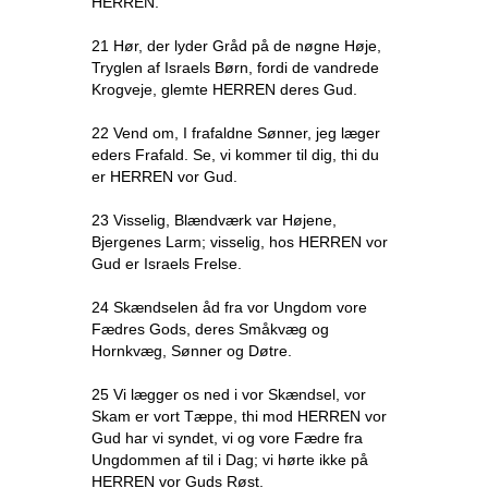
HERREN.
21 Hør, der lyder Gråd på de nøgne Høje,
Tryglen af Israels Børn, fordi de vandrede
Krogveje, glemte HERREN deres Gud.
22 Vend om, I frafaldne Sønner, jeg læger
eders Frafald. Se, vi kommer til dig, thi du
er HERREN vor Gud.
23 Visselig, Blændværk var Højene,
Bjergenes Larm; visselig, hos HERREN vor
Gud er Israels Frelse.
24 Skændselen åd fra vor Ungdom vore
Fædres Gods, deres Småkvæg og
Hornkvæg, Sønner og Døtre.
25 Vi lægger os ned i vor Skændsel, vor
Skam er vort Tæppe, thi mod HERREN vor
Gud har vi syndet, vi og vore Fædre fra
Ungdommen af til i Dag; vi hørte ikke på
HERREN vor Guds Røst.