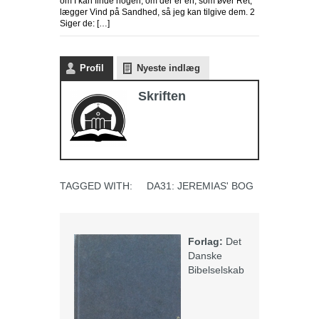
om I kan finde nogen, om der er en, som øver Ret,
lægger Vind på Sandhed, så jeg kan tilgive dem. 2
Siger de: […]
Profil
Nyeste indlæg
Skriften
TAGGED WITH:
DA31: JEREMIAS' BOG
Forlag:
Det
Danske
Bibelselskab