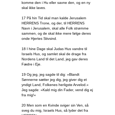
komme den i Hu eller savne den, og en ny
skal ikke laves.
17 På hin Tid skal man kalde Jerusalem
HERRENS Trone, og der, til HERRENS
Navn i Jerusalem, skal alle Folk strømme
sammen, og de skal ikke mere følge deres
onde Hjertes Stivsind.
18 I hine Dage skal Judas Hus vandre til
Israels Hus, og samlet skal de drage fra
Nordens Land til det Land, jeg gav deres
Fædre i Eje.
19 Og jeg, jeg sagde til dig: »Blandt
Sønnerne sætter jeg dig, jeg giver dig et
yndigt Land, Folkenes herligste Arvelod.«
Jeg sagde: »Kald mig din Fader, vend dig ej
fra mig!«
20 Men som en Kvinde sviger sin Ven, så
sveg du mig, Israels Hus, så lyder det fra