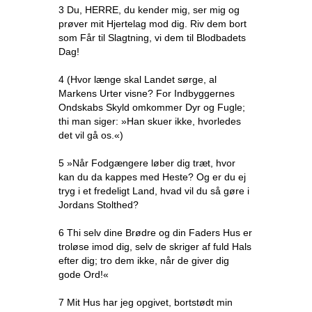
3 Du, HERRE, du kender mig, ser mig og
prøver mit Hjertelag mod dig. Riv dem bort
som Får til Slagtning, vi dem til Blodbadets
Dag!
4 (Hvor længe skal Landet sørge, al
Markens Urter visne? For Indbyggernes
Ondskabs Skyld omkommer Dyr og Fugle;
thi man siger: »Han skuer ikke, hvorledes
det vil gå os.«)
5 »Når Fodgængere løber dig træt, hvor
kan du da kappes med Heste? Og er du ej
tryg i et fredeligt Land, hvad vil du så gøre i
Jordans Stolthed?
6 Thi selv dine Brødre og din Faders Hus er
troløse imod dig, selv de skriger af fuld Hals
efter dig; tro dem ikke, når de giver dig
gode Ord!«
7 Mit Hus har jeg opgivet, bortstødt min