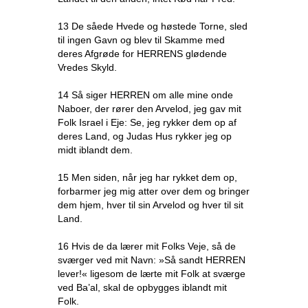
13 De såede Hvede og høstede Torne, sled
til ingen Gavn og blev til Skamme med
deres Afgrøde for HERRENS glødende
Vredes Skyld.
14 Så siger HERREN om alle mine onde
Naboer, der rører den Arvelod, jeg gav mit
Folk Israel i Eje: Se, jeg rykker dem op af
deres Land, og Judas Hus rykker jeg op
midt iblandt dem.
15 Men siden, når jeg har rykket dem op,
forbarmer jeg mig atter over dem og bringer
dem hjem, hver til sin Arvelod og hver til sit
Land.
16 Hvis de da lærer mit Folks Veje, så de
sværger ved mit Navn: »Så sandt HERREN
lever!« ligesom de lærte mit Folk at sværge
ved Ba’al, skal de opbygges iblandt mit
Folk.