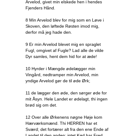
Arvelod, givet min elskede hen i hendes
Fjenders Hånd.
8 Min Arvelod blev for mig som en Løve i
Skoven, den løftede Røsten imod mig,
derfor må jeg hade den.
9 Er min Arvelod blevet mig en spraglet
Fugl, omgivet af Fugle? Lad alle de vilde
Dyr samles, hent dem hid for at æde!
10 Hyrder i Mængde ødelægger min
Vingård, nedtramper min Arvelod, min
yndige Arvelod gør de til øde Ørk;
11 de lægger den øde, den sørger øde for
mit Åsyn. Hele Landet er ødelagt, thi ingen
brød sig om det.
12 Over alle Ørkenens nøgne Høje kom
Hærværksmænd. Thi HERREN har et
Sværd; det fortærer alt fra den ene Ende af
Landet til den anden; intet Kød har Fred.