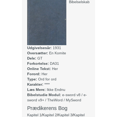
Bibelselskab
Udgivelsesår:
1931
Oversætter:
En Komite
Dele:
GT
Forkortelse:
DA31
Online Tekst:
Her
Forord:
Her
Type:
Ord for ord
Karakter:
****
Læs Mere:
Ikke Endnu
Bibelstudie Modul:
e-sword v8 / e-
sword v9+ / TheWord / MySword
Prædikerens Bog
Kapitel 1
/
Kapitel 2
/
Kapitel 3
/
Kapitel