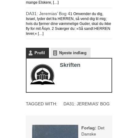
mange Elskere, […]
DA31: Jeremias’ Bog 4
1 Omvender du dig,
Israel, lyder det fra HERREN, så vend dig til mig;
hvis du fjerner dine væmmelige Guder, skal du ikke
fly for mit Åsyn. 2 Sværger du: »Så sandt HERREN
lever,« […]
Profil
Nyeste indlæg
Skriften
TAGGED WITH:
DA31: JEREMIAS' BOG
Forlag:
Det
Danske