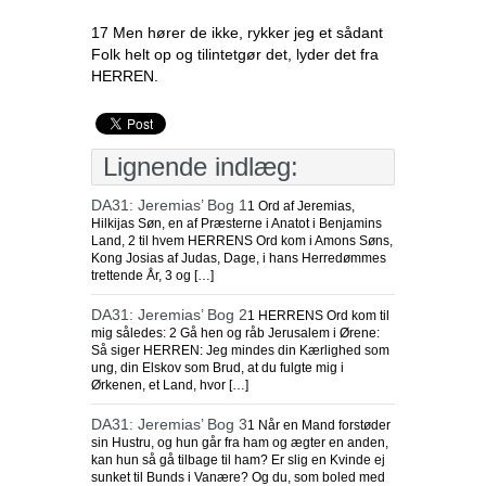
17 Men hører de ikke, rykker jeg et sådant
Folk helt op og tilintetgør det, lyder det fra
HERREN.
Lignende indlæg:
DA31: Jeremias’ Bog 1
1 Ord af Jeremias,
Hilkijas Søn, en af Præsterne i Anatot i Benjamins
Land, 2 til hvem HERRENS Ord kom i Amons Søns,
Kong Josias af Judas, Dage, i hans Herredømmes
trettende År, 3 og […]
DA31: Jeremias’ Bog 2
1 HERRENS Ord kom til
mig således: 2 Gå hen og råb Jerusalem i Ørene:
Så siger HERREN: Jeg mindes din Kærlighed som
ung, din Elskov som Brud, at du fulgte mig i
Ørkenen, et Land, hvor […]
DA31: Jeremias’ Bog 3
1 Når en Mand forstøder
sin Hustru, og hun går fra ham og ægter en anden,
kan hun så gå tilbage til ham? Er slig en Kvinde ej
sunket til Bunds i Vanære? Og du, som boled med