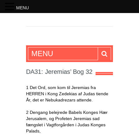
MENU
SKRIFTEN
MENU
DA31: Jeremias’ Bog 32
1 Det Ord, som kom til Jeremias fra
HERREN i Kong Zedekias af Judas tiende
År, det er Nebukadrezars attende.
2 Dengang belejrede Babels Konges Hær
Jerusalem, og Profeten Jeremias sad
fængslet i Vagtforgården i Judas Konges
Palads,