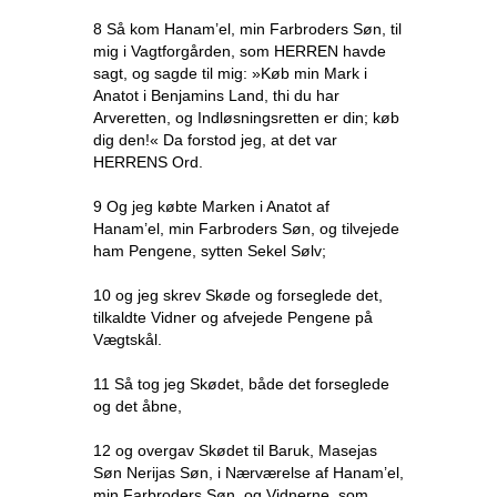
8 Så kom Hanam’el, min Farbroders Søn, til
mig i Vagtforgården, som HERREN havde
sagt, og sagde til mig: »Køb min Mark i
Anatot i Benjamins Land, thi du har
Arveretten, og Indløsningsretten er din; køb
dig den!« Da forstod jeg, at det var
HERRENS Ord.
9 Og jeg købte Marken i Anatot af
Hanam’el, min Farbroders Søn, og tilvejede
ham Pengene, sytten Sekel Sølv;
10 og jeg skrev Skøde og forseglede det,
tilkaldte Vidner og afvejede Pengene på
Vægtskål.
11 Så tog jeg Skødet, både det forseglede
og det åbne,
12 og overgav Skødet til Baruk, Masejas
Søn Nerijas Søn, i Nærværelse af Hanam’el,
min Farbroders Søn, og Vidnerne, som