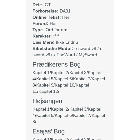
Dele:
GT
Forkortelse:
DA31
Online Tekst:
Her
Forord:
Her
Type:
Ord for ord
Karakter:
****
Læs Mere:
Ikke Endnu
Bibelstudie Modul:
e-sword v8 / e-
sword v9+ / TheWord / MySword
Prædikerens Bog
Kapitel 1
/
Kapitel 2
/
Kapitel 3
/
Kapitel
4
/
Kapitel 5
/
Kapitel 6
/
Kapitel 7
/
Kapitel
8
/
Kapitel 9
/
Kapitel 10
/
Kapitel
11
/
Kapitel 12
/
Højsangen
Kapitel 1
/
Kapitel 2
/
Kapitel 3
/
Kapitel
4
/
Kapitel 5
/
Kapitel 6
/
Kapitel 7
/
Kapitel
8
/
Esajas’ Bog
Kapitel 1
/
Kapitel 2
/
Kapitel 3
/
Kapitel