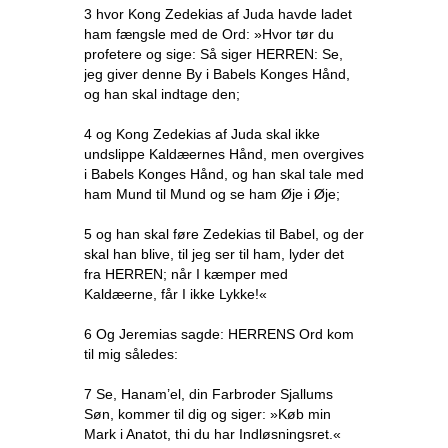
3 hvor Kong Zedekias af Juda havde ladet
ham fængsle med de Ord: »Hvor tør du
profetere og sige: Så siger HERREN: Se,
jeg giver denne By i Babels Konges Hånd,
og han skal indtage den;
4 og Kong Zedekias af Juda skal ikke
undslippe Kaldæernes Hånd, men overgives
i Babels Konges Hånd, og han skal tale med
ham Mund til Mund og se ham Øje i Øje;
5 og han skal føre Zedekias til Babel, og der
skal han blive, til jeg ser til ham, lyder det
fra HERREN; når I kæmper med
Kaldæerne, får I ikke Lykke!«
6 Og Jeremias sagde: HERRENS Ord kom
til mig således:
7 Se, Hanam’el, din Farbroder Sjallums
Søn, kommer til dig og siger: »Køb min
Mark i Anatot, thi du har Indløsningsret.«