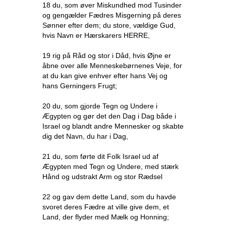
18 du, som øver Miskundhed mod Tusinder
og gengælder Fædres Misgerning på deres
Sønner efter dem; du store, vældige Gud,
hvis Navn er Hærskarers HERRE,
19 rig på Råd og stor i Dåd, hvis Øjne er
åbne over alle Menneskebørnenes Veje, for
at du kan give enhver efter hans Vej og
hans Gerningers Frugt;
20 du, som gjorde Tegn og Undere i
Ægypten og gør det den Dag i Dag både i
Israel og blandt andre Mennesker og skabte
dig det Navn, du har i Dag,
21 du, som førte dit Folk Israel ud af
Ægypten med Tegn og Undere, med stærk
Hånd og udstrakt Arm og stor Rædsel
22 og gav dem dette Land, som du havde
svoret deres Fædre at ville give dem, et
Land, der flyder med Mælk og Honning;