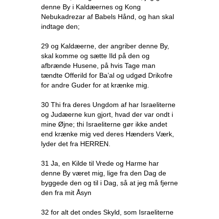
denne By i Kaldæernes og Kong
Nebukadrezar af Babels Hånd, og han skal
indtage den;
29 og Kaldæerne, der angriber denne By,
skal komme og sætte Ild på den og
afbrænde Husene, på hvis Tage man
tændte Offerild for Ba’al og udgød Drikofre
for andre Guder for at krænke mig.
30 Thi fra deres Ungdom af har Israeliterne
og Judæerne kun gjort, hvad der var ondt i
mine Øjne; thi Israeliterne gør ikke andet
end krænke mig ved deres Hænders Værk,
lyder det fra HERREN.
31 Ja, en Kilde til Vrede og Harme har
denne By været mig, lige fra den Dag de
byggede den og til i Dag, så at jeg må fjerne
den fra mit Åsyn
32 for alt det ondes Skyld, som Israeliterne