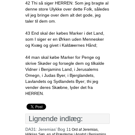
42 Thi så siger HERREN: Som jeg bragte al
denne store Ulykke over dette Folk, således
vil jeg bringe over dem alt det gode, jeg
taler til dem om.
43 End skal der købes Marker i det Land,
som I siger er en Ørken uden Mennesker
og Kvæg og givet i Kaldæernes Hånd;
44 man skal købe Marker for Penge og
skrive Skøder og forsegle dem og tilkalde
Vidner i Benjamins Land, i Jerusalems
Omegn, i Judas Byer, i Bjerglandets,
Lavlandets og Sydlandets Byer; thi jeg
vender deres Skæbne, lyder det fra
HERREN.
Lignende indlæg:
DA31: Jeremias’ Bog 1
1 Ord af Jeremias,
Hilkijas Søn, en af Præsterne i Anatot i Benjamins