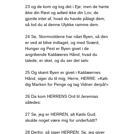
23 og de kom og tog det i Eje; men de hørte
ikke din Røst og adlød ikke din Lov; de
gjorde intet af, hvad du havde pålagt dem;
så lod du al denne Ulykke ramme dem.
24 Se, Stormvoldene har nået Byen, så den
er ved at blive indtaget, og med Sværd,
Hunger og Pest er Byen givet i de
angribende Kaldæeres Hånd; hvad du
talede, er sket, og du ser det selv.
25 Og skønt Byen er givet i Kaldæernes
Hånd, siger du til mig, Herre, HERRE: »Køb
dig Marken for Penge og tag Vidner derpå!«
26 Da kom HERRENS Ord til Jeremias
således:
27 Se, jeg er HERREN, alt Køds Gud;
skulde noget være mig for underfuldt?
28 Derfor, så siger HERREN: Se, jeg giver