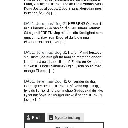
Land, 2 til hvem HERRENS Ord kom i Amons Søns,
Kong Josias af Judas, Dage, i hans Herredømmes
trettende År, 3 og […]
DA31: Jeremias’ Bog 2
1 HERRENS Ord kom til
mig således: 2 Gå hen og råb Jerusalem i Ørene:
Så siger HERREN: Jeg mindes din Kærlighed som
ung, din Elskov som Brud, at du fulgte mig i
Ørkenen, et Land, hvor […]
DA31: Jeremias’ Bog 3
1 Når en Mand forstøder
sin Hustru, og hun går fra ham og ægter en anden,
kan hun så gå tilbage til ham? Er slig en Kvinde ej
sunket til Bunds i Vanære? Og du, som boled med
mange Elskere, […]
DA31: Jeremias’ Bog 4
1 Omvender du dig,
Israel, lyder det fra HERREN, så vend dig til mig;
hvis du fjerner dine væmmelige Guder, skal du ikke
fly for mit Åsyn. 2 Sværger du: »Så sandt HERREN
lever,« […]
Profil
Nyeste indlæg