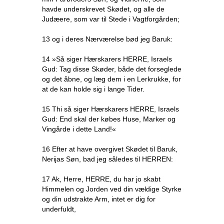
havde underskrevet Skødet, og alle de
Judæere, som var til Stede i Vagtforgården;
13 og i deres Nærværelse bød jeg Baruk:
14 »Så siger Hærskarers HERRE, Israels
Gud: Tag disse Skøder, både det forseglede
og det åbne, og læg dem i en Lerkrukke, for
at de kan holde sig i lange Tider.
15 Thi så siger Hærskarers HERRE, Israels
Gud: End skal der købes Huse, Marker og
Vingårde i dette Land!«
16 Efter at have overgivet Skødet til Baruk,
Nerijas Søn, bad jeg således til HERREN:
17 Ak, Herre, HERRE, du har jo skabt
Himmelen og Jorden ved din vældige Styrke
og din udstrakte Arm, intet er dig for
underfuldt,