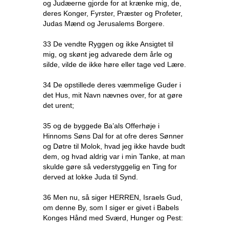
og Judæerne gjorde for at krænke mig, de,
deres Konger, Fyrster, Præster og Profeter,
Judas Mænd og Jerusalems Borgere.
33 De vendte Ryggen og ikke Ansigtet til
mig, og skønt jeg advarede dem årle og
silde, vilde de ikke høre eller tage ved Lære.
34 De opstillede deres væmmelige Guder i
det Hus, mit Navn nævnes over, for at gøre
det urent;
35 og de byggede Ba’als Offerhøje i
Hinnoms Søns Dal for at ofre deres Sønner
og Døtre til Molok, hvad jeg ikke havde budt
dem, og hvad aldrig var i min Tanke, at man
skulde gøre så vederstyggelig en Ting for
derved at lokke Juda til Synd.
36 Men nu, så siger HERREN, Israels Gud,
om denne By, som I siger er givet i Babels
Konges Hånd med Sværd, Hunger og Pest: