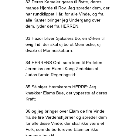
32 Deres Kameler gøres til Bytte, deres
mange Hjorde til Rov. Jeg spreder dem, der
har rundklippet Hår, for alle Vinde, og fra
alle Kanter bringer jeg Undergang over
dem, lyder det fra HERREN.
33 Hazor bliver Sjakalers Bo, en Ørken til
evig Tid; der skal ej bo et Menneske, ej
dvæle et Menneskebarn.
34 HERRENS Ord, som kom til Profeten
Jeremias om Elam i Kong Zedekias af
Judas første Regeringstid:
35 Så siger Hærskarers HERRE: Jeg
knækker Elams Bue, det ypperste af deres
Kraft;
36 og jeg bringer over Elam de fire Vinde
fra de fire Verdenshjørner og spreder dem
for alle disse Vinde; der skal ikke være et
Folk, som de bortdrevne Elamiter ikke
kommer hen til.