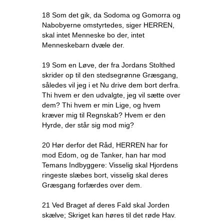
18 Som det gik, da Sodoma og Gomorra og
Nabobyerne omstyrtedes, siger HERREN,
skal intet Menneske bo der, intet
Menneskebarn dvæle der.
19 Som en Løve, der fra Jordans Stolthed
skrider op til den stedsegrønne Græsgang,
således vil jeg i et Nu drive dem bort derfra.
Thi hvem er den udvalgte, jeg vil sætte over
dem? Thi hvem er min Lige, og hvem
kræver mig til Regnskab? Hvem er den
Hyrde, der står sig mod mig?
20 Hør derfor det Råd, HERREN har for
mod Edom, og de Tanker, han har mod
Temans Indbyggere: Visselig skal Hjordens
ringeste slæbes bort, visselig skal deres
Græsgang forfærdes over dem.
21 Ved Braget af deres Fald skal Jorden
skælve; Skriget kan høres til det røde Hav.