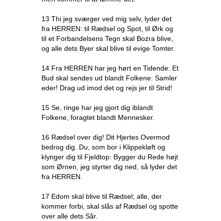
13 Thi jeg sværger ved mig selv, lyder det
fra HERREN: til Rædsel og Spot, til Ørk og
til et Forbandelsens Tegn skal Bozra blive,
og alle dets Byer skal blive til evige Tomter.
14 Fra HERREN har jeg hørt en Tidende: Et
Bud skal sendes ud blandt Folkene: Samler
eder! Drag ud imod det og rejs jer til Strid!
15 Se, ringe har jeg gjort dig iblandt
Folkene, foragtet blandt Mennesker.
16 Rædsel over dig! Dit Hjertes Overmod
bedrog dig. Du, som bor i Klippekløft og
klynger dig til Fjeldtop: Bygger du Rede højt
som Ørnen, jeg styrter dig ned, så lyder det
fra HERREN.
17 Edom skal blive til Rædsel; alle, der
kommer forbi, skal slås af Rædsel og spotte
over alle dets Sår.