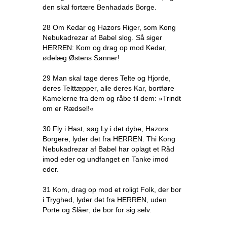
den skal fortære Benhadads Borge.
28 Om Kedar og Hazors Riger, som Kong
Nebukadrezar af Babel slog. Så siger
HERREN: Kom og drag op mod Kedar,
ødelæg Østens Sønner!
29 Man skal tage deres Telte og Hjorde,
deres Telttæpper, alle deres Kar, bortføre
Kamelerne fra dem og råbe til dem: »Trindt
om er Rædsel!«
30 Fly i Hast, søg Ly i det dybe, Hazors
Borgere, lyder det fra HERREN. Thi Kong
Nebukadrezar af Babel har oplagt et Råd
imod eder og undfanget en Tanke imod
eder.
31 Kom, drag op mod et roligt Folk, der bor
i Tryghed, lyder det fra HERREN, uden
Porte og Slåer; de bor for sig selv.