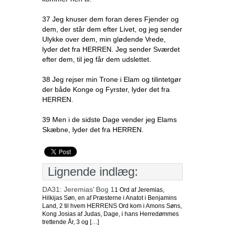
37 Jeg knuser dem foran deres Fjender og
dem, der står dem efter Livet, og jeg sender
Ulykke over dem, min glødende Vrede,
lyder det fra HERREN. Jeg sender Sværdet
efter dem, til jeg får dem udslettet.
38 Jeg rejser min Trone i Elam og tilintetgør
der både Konge og Fyrster, lyder det fra
HERREN.
39 Men i de sidste Dage vender jeg Elams
Skæbne, lyder det fra HERREN.
Lignende indlæg:
DA31: Jeremias’ Bog 1
1 Ord af Jeremias,
Hilkijas Søn, en af Præsterne i Anatot i Benjamins
Land, 2 til hvem HERRENS Ord kom i Amons Søns,
Kong Josias af Judas, Dage, i hans Herredømmes
trettende År, 3 og […]