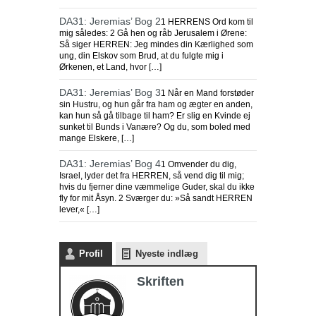
DA31: Jeremias’ Bog 2
1 HERRENS Ord kom til
mig således: 2 Gå hen og råb Jerusalem i Ørene:
Så siger HERREN: Jeg mindes din Kærlighed som
ung, din Elskov som Brud, at du fulgte mig i
Ørkenen, et Land, hvor […]
DA31: Jeremias’ Bog 3
1 Når en Mand forstøder
sin Hustru, og hun går fra ham og ægter en anden,
kan hun så gå tilbage til ham? Er slig en Kvinde ej
sunket til Bunds i Vanære? Og du, som boled med
mange Elskere, […]
DA31: Jeremias’ Bog 4
1 Omvender du dig,
Israel, lyder det fra HERREN, så vend dig til mig;
hvis du fjerner dine væmmelige Guder, skal du ikke
fly for mit Åsyn. 2 Sværger du: »Så sandt HERREN
lever,« […]
Profil
Nyeste indlæg
Skriften