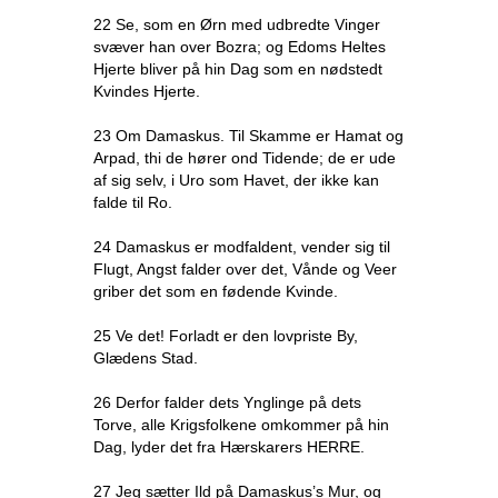
22 Se, som en Ørn med udbredte Vinger
svæver han over Bozra; og Edoms Heltes
Hjerte bliver på hin Dag som en nødstedt
Kvindes Hjerte.
23 Om Damaskus. Til Skamme er Hamat og
Arpad, thi de hører ond Tidende; de er ude
af sig selv, i Uro som Havet, der ikke kan
falde til Ro.
24 Damaskus er modfaldent, vender sig til
Flugt, Angst falder over det, Vånde og Veer
griber det som en fødende Kvinde.
25 Ve det! Forladt er den lovpriste By,
Glædens Stad.
26 Derfor falder dets Ynglinge på dets
Torve, alle Krigsfolkene omkommer på hin
Dag, lyder det fra Hærskarers HERRE.
27 Jeg sætter Ild på Damaskus’s Mur, og