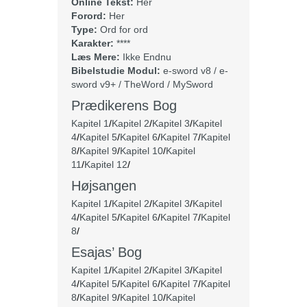
Online Tekst:
Her
Forord:
Her
Type:
Ord for ord
Karakter:
****
Læs Mere:
Ikke Endnu
Bibelstudie Modul:
e-sword v8 / e-
sword v9+ / TheWord / MySword
Prædikerens Bog
Kapitel 1
/
Kapitel 2
/
Kapitel 3
/
Kapitel
4
/
Kapitel 5
/
Kapitel 6
/
Kapitel 7
/
Kapitel
8
/
Kapitel 9
/
Kapitel 10
/
Kapitel
11
/
Kapitel 12
/
Højsangen
Kapitel 1
/
Kapitel 2
/
Kapitel 3
/
Kapitel
4
/
Kapitel 5
/
Kapitel 6
/
Kapitel 7
/
Kapitel
8
/
Esajas’ Bog
Kapitel 1
/
Kapitel 2
/
Kapitel 3
/
Kapitel
4
/
Kapitel 5
/
Kapitel 6
/
Kapitel 7
/
Kapitel
8
/
Kapitel 9
/
Kapitel 10
/
Kapitel