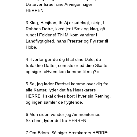
Da arver Israel sine Arvinger, siger
HERREN.
3 Klag, Hesjbon, thi Aj er ødelagt; skrig, I
Rabbas Døtre, klæd jer i Sæk og klag, gå
rundt i Foldene! Thi Milkom vandrer i
Landflygtighed, hans Præster og Fyrster til
Hobe.
4 Hvorfor gør du dig til af dine Dale, du
frafaldne Datter, som stoler på dine Skatte
og siger: »Hvem kan komme til mig?«
5 Se, jeg lader Rædsel komme over dig fra
alle Kanter, lyder det fra Hærskarers
HERRE. I skal drives bort i hver sin Retning,
og ingen samler de flygtende.
6 Men siden vender jeg Ammoniternes
Skæbne, lyder det fra HERREN.
7 Om Edom. Så siger Hærskarers HERRE: