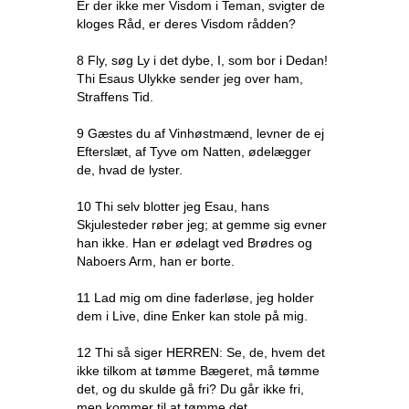
Er der ikke mer Visdom i Teman, svigter de
kloges Råd, er deres Visdom rådden?
8 Fly, søg Ly i det dybe, I, som bor i Dedan!
Thi Esaus Ulykke sender jeg over ham,
Straffens Tid.
9 Gæstes du af Vinhøstmænd, levner de ej
Efterslæt, af Tyve om Natten, ødelægger
de, hvad de lyster.
10 Thi selv blotter jeg Esau, hans
Skjulesteder røber jeg; at gemme sig evner
han ikke. Han er ødelagt ved Brødres og
Naboers Arm, han er borte.
11 Lad mig om dine faderløse, jeg holder
dem i Live, dine Enker kan stole på mig.
12 Thi så siger HERREN: Se, de, hvem det
ikke tilkom at tømme Bægeret, må tømme
det, og du skulde gå fri? Du går ikke fri,
men kommer til at tømme det.