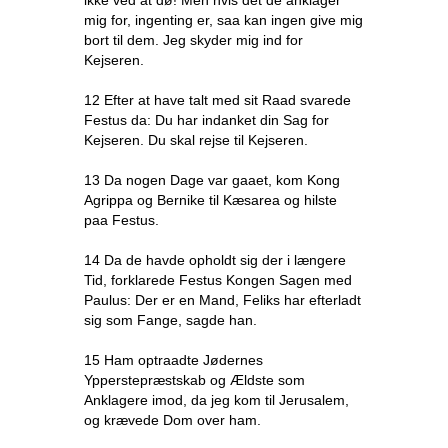
ikke ved at dø! Men hvis det de anklager
mig for, ingenting er, saa kan ingen give mig
bort til dem. Jeg skyder mig ind for
Kejseren.
12 Efter at have talt med sit Raad svarede
Festus da: Du har indanket din Sag for
Kejseren. Du skal rejse til Kejseren.
13 Da nogen Dage var gaaet, kom Kong
Agrippa og Bernike til Kæsarea og hilste
paa Festus.
14 Da de havde opholdt sig der i længere
Tid, forklarede Festus Kongen Sagen med
Paulus: Der er en Mand, Feliks har efterladt
sig som Fange, sagde han.
15 Ham optraadte Jødernes
Ypperstepræstskab og Ældste som
Anklagere imod, da jeg kom til Jerusalem,
og krævede Dom over ham.