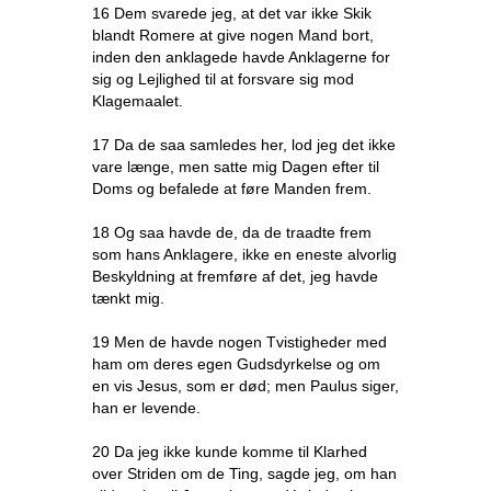
16 Dem svarede jeg, at det var ikke Skik
blandt Romere at give nogen Mand bort,
inden den anklagede havde Anklagerne for
sig og Lejlighed til at forsvare sig mod
Klagemaalet.
17 Da de saa samledes her, lod jeg det ikke
vare længe, men satte mig Dagen efter til
Doms og befalede at føre Manden frem.
18 Og saa havde de, da de traadte frem
som hans Anklagere, ikke en eneste alvorlig
Beskyldning at fremføre af det, jeg havde
tænkt mig.
19 Men de havde nogen Tvistigheder med
ham om deres egen Gudsdyrkelse og om
en vis Jesus, som er død; men Paulus siger,
han er levende.
20 Da jeg ikke kunde komme til Klarhed
over Striden om de Ting, sagde jeg, om han