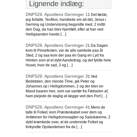
Lignende indlæg:
DNPS26: Apostlens Gerninger 1
1 Det første,
jeg fortalte, Teofilos, handlede om alt det, Jesus i
Gerning og Undervisning begyndte med, 2 indtil
den Dag, da han blev hjemført, efter at han ved
Helligaanden havde […]
DNPS26: Apostlens Gerninger 2
1 Da Dagen
kom til Pinsefesten, var de alle samlede paa åt
Sted, 2 og saa kom der paa én Gang en Lyd fra
Himlen som af et dybt Aandedrag, og det fyldte hele
Huset, hvor de sad, 3 og […]
DNPS26: Apostlens Gerninger 3
1 Ved
Bedetiden, den niende Time, gik Peter og
Johannes op i Helligdommen, 2 og der blev en
Mand baaren hen, som var vanfør fra Fødselen af;
ham plejede de daglig at lægge ved den Port […]
DNPS26: Apostlens Gerninger 4
1 Mens de
talte til Folket, kom Præsteskabet over dem og
Anføreren for Helligdomsvagten og Sadukæerne, 2
dybt krænkede over, at de underviste Folket og
forkyndte Opstandelsen fra de […]