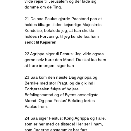
vilde rejse til Jerusalem og dér lade sig
dømme om de Ting.
21 Da saa Paulus gjorde Paastand paa at
holdes tilbage til den kejserlige Majestæts
Kendelse, befalede jeg, at han skulde
holdes i Forvaring, til jeg kunde faa ham
sendt til Kejseren.
22 Agrippa siger til Festus: Jeg vilde ogsaa
gerne selv høre den Mand. Du skal faa ham
at høre imorgen, siger han.
23 Saa kom den næste Dag Agrippa og
Bernike med stor Pragt, og de gik ind i
Forhørssalen fulgte af højere
Befalingsmænd og af Byens anseeligste
Mænd. Og paa Festus’ Befaling førtes
Paulus frem.
24 Saa siger Festus: Kong Agrippa og I alle,
som er her med os tilstede! Her ser I ham,
som Jøderne enstemmigt har ført