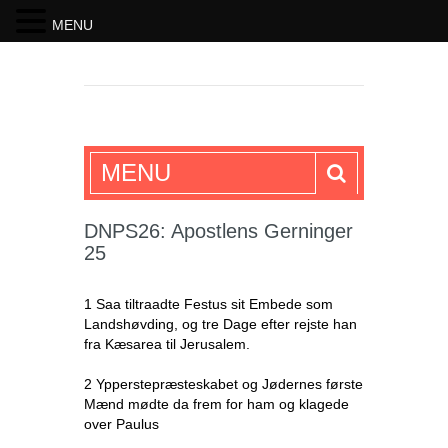
MENU
SKRIFTEN
MENU
DNPS26: Apostlens Gerninger
25
1 Saa tiltraadte Festus sit Embede som
Landshøvding, og tre Dage efter rejste han
fra Kæsarea til Jerusalem.
2 Ypperstepræsteskabet og Jødernes første
Mænd mødte da frem for ham og klagede
over Paulus