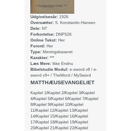
Udgivelsesår:
1926
Oversætter:
S. Konstantin-Hansen
Dele:
NT
Forkortelse:
DNPS26
Online Tekst:
Her
Forord:
Her
Type:
Meningsbaseret
Karakter:
***
Læs Mere:
Ikke Endnu
Bibelstudie Modul:
e-sword v8
/
e-
sword v9+
/
TheWord
/
MySword
MATTHÆUSEVANGELIET
Kapitel 1
/
Kapitel 2
/
Kapitel 3
/
Kapitel
4
/
Kapitel 5
/
Kapitel 6
/
Kapitel 7
/
Kapitel
8
/
Kapitel 9
/
Kapitel 10
/
Kapitel
11
/
Kapitel 12
/
Kapitel 13
/
Kapitel
14
/
Kapitel 15
/
Kapitel 16
/
Kapitel
17
/
Kapitel 18
/
Kapitel 19
/
Kapitel
20
/
Kapitel 21
/
Kapitel 22
/
Kapitel