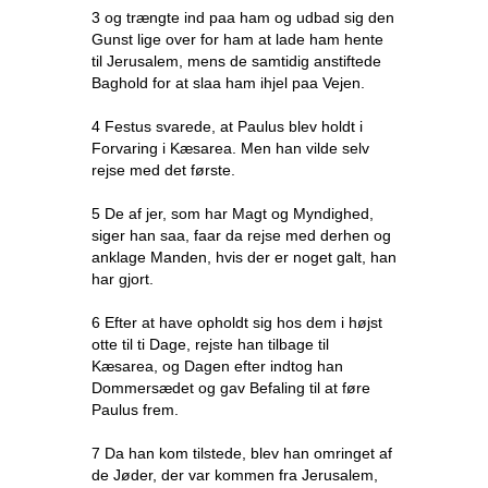
3 og trængte ind paa ham og udbad sig den
Gunst lige over for ham at lade ham hente
til Jerusalem, mens de samtidig anstiftede
Baghold for at slaa ham ihjel paa Vejen.
4 Festus svarede, at Paulus blev holdt i
Forvaring i Kæsarea. Men han vilde selv
rejse med det første.
5 De af jer, som har Magt og Myndighed,
siger han saa, faar da rejse med derhen og
anklage Manden, hvis der er noget galt, han
har gjort.
6 Efter at have opholdt sig hos dem i højst
otte til ti Dage, rejste han tilbage til
Kæsarea, og Dagen efter indtog han
Dommersædet og gav Befaling til at føre
Paulus frem.
7 Da han kom tilstede, blev han omringet af
de Jøder, der var kommen fra Jerusalem,