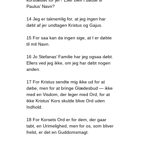
korsfæstet for jer? Eller blev I døbte til
Paulus’ Navn?
14 Jeg er taknemlig for, at jeg ingen har
døbt af jer undtagen Kristus og Gajus.
15 For saa kan da ingen sige, at I er døbte
til mit Navn.
16 Jo Stefanas’ Familie har jeg ogsaa døbt.
Ellers ved jeg ikke, om jeg har døbt nogen
anden.
17 For Kristus sendte mig ikke ud for at
døbe, men for at bringe Glædesbud — ikke
med en Visdom, der leger med Ord, for at
ikke Kristus’ Kors skulde blive Ord uden
Indhold.
18 For Korsets Ord er for dem, der gaar
tabt, en Urimelighed, men for os, som bliver
frelst, er det en Guddomsmagt.