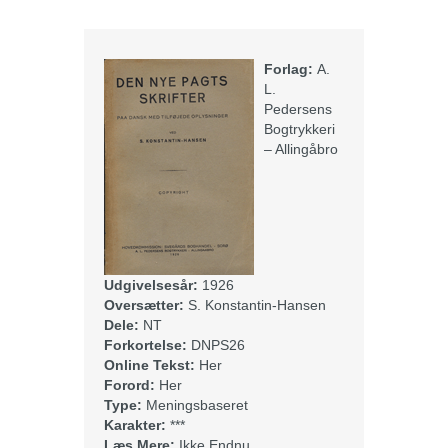
Forlag:
A.
L.
Pedersens
Bogtrykkeri
– Allingåbro
Udgivelsesår:
1926
Oversætter:
S. Konstantin-Hansen
Dele:
NT
Forkortelse:
DNPS26
Online Tekst:
Her
Forord:
Her
Type:
Meningsbaseret
Karakter:
***
Læs Mere:
Ikke Endnu