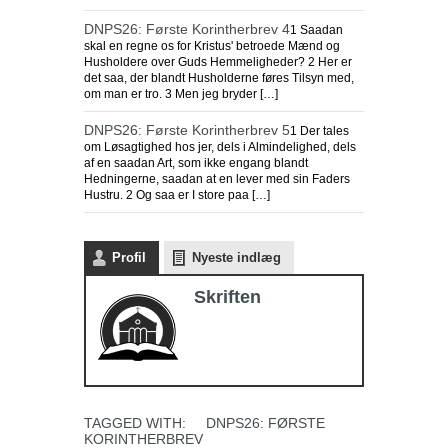
DNPS26: Første Korintherbrev 4
1 Saadan
skal en regne os for Kristus' betroede Mænd og
Husholdere over Guds Hemmeligheder? 2 Her er
det saa, der blandt Husholderne føres Tilsyn med,
om man er tro. 3 Men jeg bryder […]
DNPS26: Første Korintherbrev 5
1 Der tales
om Løsagtighed hos jer, dels i Almindelighed, dels
af en saadan Art, som ikke engang blandt
Hedningerne, saadan at en lever med sin Faders
Hustru. 2 Og saa er I store paa […]
Profil
Nyeste indlæg
Skriften
TAGGED WITH:
DNPS26: FØRSTE
KORINTHERBREV