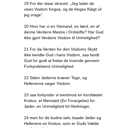
19 For der staar skrevet: „Jeg lader de
vises Visdom forgaa, og de kloges Kløgt vil
jeg vrage”.
20 Hvor har vi en Vismand, en lærd, en af
denne Verdens Mestre i Ordskifte? Har Gud
ikke gjort Verdens Visdom til Urimelighed?
21 For da Verden for den Visdoms Skyld
ikke kendte Gud i hans Visdom, saa fandt
Gud for godt at frelse de troende gennem
Forkyndelsens Urimelighed.
22 Siden Jøderne kræver Tegn, og
Hellenerne søger Visdom,
23 saa forkynder vi tvertimod en korsfæstet
Kristus, et Menstød (En Forargelse) for
Jøder, en Urimelighed fol Hedninger,
24 men for de budne selv, baade Jøder og
Hellenere en Kristus, som er Guds Vælde