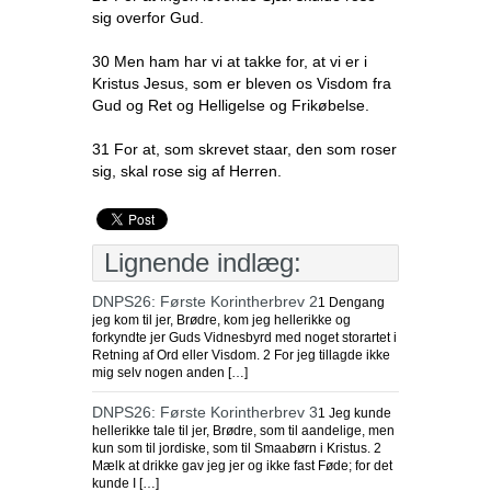
sig overfor Gud.
30 Men ham har vi at takke for, at vi er i
Kristus Jesus, som er bleven os Visdom fra
Gud og Ret og Helligelse og Frikøbelse.
31 For at, som skrevet staar, den som roser
sig, skal rose sig af Herren.
Lignende indlæg:
DNPS26: Første Korintherbrev 2
1 Dengang
jeg kom til jer, Brødre, kom jeg hellerikke og
forkyndte jer Guds Vidnesbyrd med noget storartet i
Retning af Ord eller Visdom. 2 For jeg tillagde ikke
mig selv nogen anden […]
DNPS26: Første Korintherbrev 3
1 Jeg kunde
hellerikke tale til jer, Brødre, som til aandelige, men
kun som til jordiske, som til Smaabørn i Kristus. 2
Mælk at drikke gav jeg jer og ikke fast Føde; for det
kunde I […]