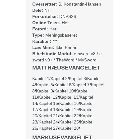
Oversætter:
S. Konstantin-Hansen
Dele:
NT
Forkortelse:
DNPS26
Online Tekst:
Her
Forord:
Her
Type:
Meningsbaseret
Karakter:
***
Læs Mere:
Ikke Endnu
Bibelstudie Modul:
e-sword v8
/
e-
sword v9+
/
TheWord
/
MySword
MATTHÆUSEVANGELIET
Kapitel 1
/
Kapitel 2
/
Kapitel 3
/
Kapitel
4
/
Kapitel 5
/
Kapitel 6
/
Kapitel 7
/
Kapitel
8
/
Kapitel 9
/
Kapitel 10
/
Kapitel
11
/
Kapitel 12
/
Kapitel 13
/
Kapitel
14
/
Kapitel 15
/
Kapitel 16
/
Kapitel
17
/
Kapitel 18
/
Kapitel 19
/
Kapitel
20
/
Kapitel 21
/
Kapitel 22
/
Kapitel
23
/
Kapitel 24
/
Kapitel 25
/
Kapitel
26
/
Kapitel 27
/
Kapitel 28
/
MARKUSEVANGELIET