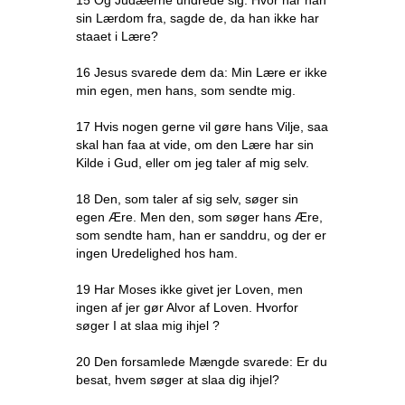
15 Og Judæerne undrede sig: Hvor har han
sin Lærdom fra, sagde de, da han ikke har
staaet i Lære?
16 Jesus svarede dem da: Min Lære er ikke
min egen, men hans, som sendte mig.
17 Hvis nogen gerne vil gøre hans Vilje, saa
skal han faa at vide, om den Lære har sin
Kilde i Gud, eller om jeg taler af mig selv.
18 Den, som taler af sig selv, søger sin
egen Ære. Men den, som søger hans Ære,
som sendte ham, han er sanddru, og der er
ingen Uredelighed hos ham.
19 Har Moses ikke givet jer Loven, men
ingen af jer gør Alvor af Loven. Hvorfor
søger I at slaa mig ihjel ?
20 Den forsamlede Mængde svarede: Er du
besat, hvem søger at slaa dig ihjel?