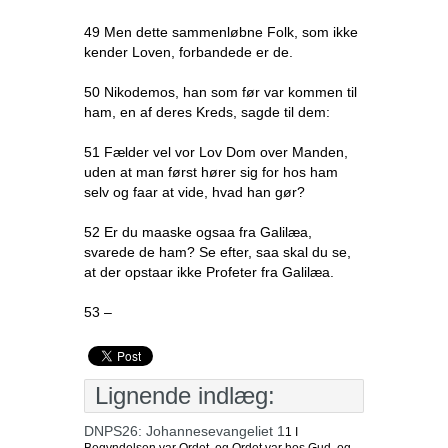
49 Men dette sammenløbne Folk, som ikke
kender Loven, forbandede er de.
50 Nikodemos, han som før var kommen til
ham, en af deres Kreds, sagde til dem:
51 Fælder vel vor Lov Dom over Manden,
uden at man først hører sig for hos ham
selv og faar at vide, hvad han gør?
52 Er du maaske ogsaa fra Galilæa,
svarede de ham? Se efter, saa skal du se,
at der opstaar ikke Profeter fra Galilæa.
53 –
Lignende indlæg:
DNPS26: Johannesevangeliet 1
1 I