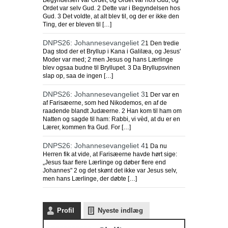
Begyndelsen var Ordet, og Ordet var hos Gud, og
Ordet var selv Gud. 2 Dette var i Begyndelsen hos
Gud. 3 Det voldte, at alt blev til, og der er ikke den
Ting, der er bleven til […]
DNPS26: Johannesevangeliet 2
1 Den tredie
Dag stod der et Bryllup i Kana i Galilæa, og Jesus'
Moder var med; 2 men Jesus og hans Lærlinge
blev ogsaa budne til Bryllupet. 3 Da Bryllupsvinen
slap op, saa de ingen […]
DNPS26: Johannesevangeliet 3
1 Der var en
af Farisæerne, som hed Nikodemos, en af de
raadende blandt Judæerne. 2 Han kom til ham om
Natten og sagde til ham: Rabbi, vi vèd, at du er en
Lærer, kommen fra Gud. For […]
DNPS26: Johannesevangeliet 4
1 Da nu
Herren fik at vide, at Farisæerne havde hørt sige:
„Jesus faar flere Lærlinge og døber flere end
Johannes" 2 og det skønt det ikke var Jesus selv,
men hans Lærlinge, der døbte […]
Profil
Nyeste indlæg