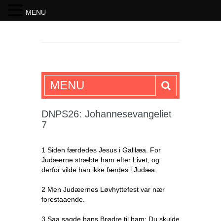
MENU
SKRIFTEN
MENU
DNPS26: Johannesevangeliet
7
1 Siden færdedes Jesus i Galilæa. For
Judæerne stræbte ham efter Livet, og
derfor vilde han ikke færdes i Judæa.
2 Men Judæernes Løvhyttefest var nær
forestaaende.
3 Saa sagde hans Brødre til ham: Du skulde