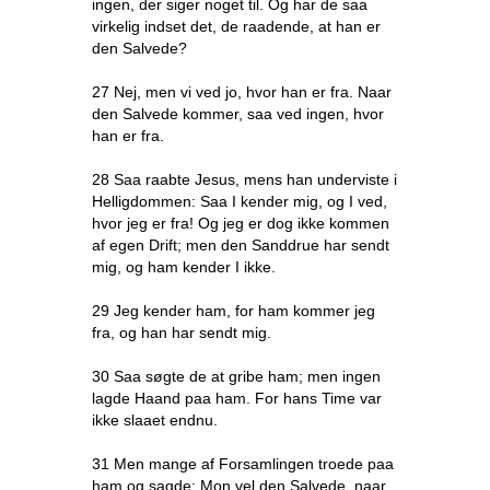
ingen, der siger noget til. Og har de saa
virkelig indset det, de raadende, at han er
den Salvede?
27 Nej, men vi ved jo, hvor han er fra. Naar
den Salvede kommer, saa ved ingen, hvor
han er fra.
28 Saa raabte Jesus, mens han underviste i
Helligdommen: Saa I kender mig, og I ved,
hvor jeg er fra! Og jeg er dog ikke kommen
af egen Drift; men den Sanddrue har sendt
mig, og ham kender I ikke.
29 Jeg kender ham, for ham kommer jeg
fra, og han har sendt mig.
30 Saa søgte de at gribe ham; men ingen
lagde Haand paa ham. For hans Time var
ikke slaaet endnu.
31 Men mange af Forsamlingen troede paa
ham og sagde: Mon vel den Salvede, naar