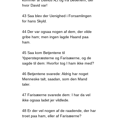
kommer af Davids Æt og fra Betlehem, der
hvor David var!
43 Saa blev der Uenighed i Forsamlingen
for hans Skyld.
44 Der var ogsaa nogen af dem, der vilde
gribe ham; men ingen lagde Haand paa
ham.
45 Saa kom Betjentene til
Ypperstepræsterne og Farisæerne, og de
sagde til dem: Hvorfor tog I ham ikke med?
46 Betjentene svarede: Aldrig har noget
Menneske talt, saadan, som den Mand
taler.
47 Farisæerne svarede dem: I har da vel
ikke ogsaa ladet jer vildlede.
48 Er der vel nogen af de raadende, der har
troet paa ham, eller af Farisæerne?