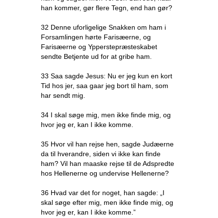
han kommer, gør flere Tegn, end han gør?
32 Denne uforligelige Snakken om ham i
Forsamlingen hørte Farisæerne, og
Farisæerne og Ypperstepræsteskabet
sendte Betjente ud for at gribe ham.
33 Saa sagde Jesus: Nu er jeg kun en kort
Tid hos jer, saa gaar jeg bort til ham, som
har sendt mig.
34 I skal søge mig, men ikke finde mig, og
hvor jeg er, kan I ikke komme.
35 Hvor vil han rejse hen, sagde Judæerne
da til hverandre, siden vi ikke kan finde
ham? Vil han maaske rejse til de Adspredte
hos Hellenerne og undervise Hellenerne?
36 Hvad var det for noget, han sagde: „I
skal søge efter mig, men ikke finde mig, og
hvor jeg er, kan I ikke komme.”