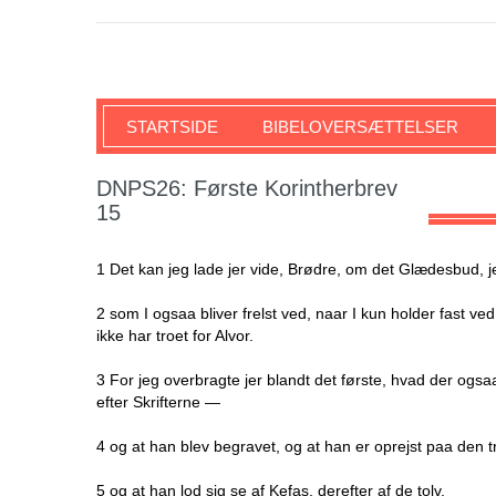
SKRIFTEN
STARTSIDE
BIBELOVERSÆTTELSER
DNPS26: Første Korintherbrev
15
1 Det kan jeg lade jer vide, Brødre, om det Glædesbud, je
2 som I ogsaa bliver frelst ved, naar I kun holder fast v
ikke har troet for Alvor.
3 For jeg overbragte jer blandt det første, hvad der ogsa
efter Skrifterne —
4 og at han blev begravet, og at han er oprejst paa den 
5 og at han lod sig se af Kefas, derefter af de tolv.