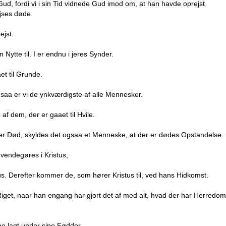
Gud, fordi vi i sin Tid vidnede Gud imod om, at han havde oprejst
ejses døde.
ejst.
 Nytte til. I er endnu i jeres Synder.
et til Grunde.
t, saa er vi de ynkværdigste af alle Mennesker.
f dem, der er gaaet til Hvile.
 er Død, skyldes det ogsaa et Menneske, at der er dødes Opstandelse.
evendegøres i Kristus,
us. Derefter kommer de, som hører Kristus til, ved hans Hidkomst.
iget, naar han engang har gjort det af med alt, hvad der har Herredom
ne lagt under sine Fødder.