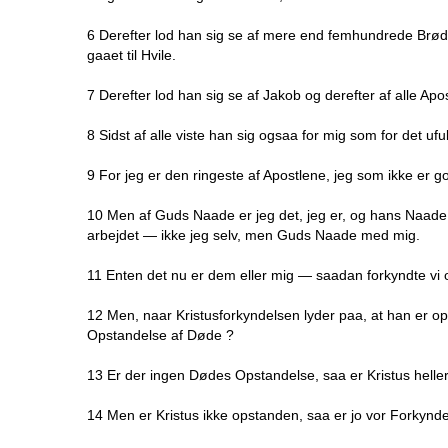
6 Derefter lod han sig se af mere end femhundrede Brød
gaaet til Hvile.
7 Derefter lod han sig se af Jakob og derefter af alle Apo
8 Sidst af alle viste han sig ogsaa for mig som for det uf
9 For jeg er den ringeste af Apostlene, jeg som ikke er go
10 Men af Guds Naade er jeg det, jeg er, og hans Naade 
arbejdet — ikke jeg selv, men Guds Naade med mig.
11 Enten det nu er dem eller mig — saadan forkyndte vi o
12 Men, naar Kristusforkyndelsen lyder paa, at han er opr
Opstandelse af Døde ?
13 Er der ingen Dødes Opstandelse, saa er Kristus helle
14 Men er Kristus ikke opstanden, saa er jo vor Forkyndelse