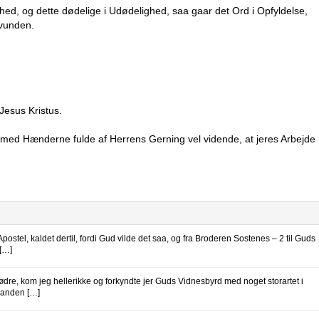
hed, og dette dødelige i Udødelighed, saa gaar det Ord i Opfyldelse,
 vunden.
Jesus Kristus.
id med Hænderne fulde af Herrens Gerning vel vidende, at jeres Arbejde
Apostel, kaldet dertil, fordi Gud vilde det saa, og fra Broderen Sostenes – 2 til Guds
 […]
rødre, kom jeg hellerikke og forkyndte jer Guds Vidnesbyrd med noget storartet i
n anden […]