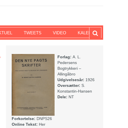
KTUEL
TWEETS
VIDEO
KALENDER
Forlag:
A. L.
Pedersens
Bogtrykkeri –
Allingåbro
Udgivelsesår:
1926
Oversætter:
S.
Konstantin-Hansen
Dele:
NT
Forkortelse:
DNPS26
Online Tekst:
Her