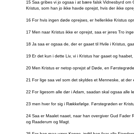
15 Saa gribes vi jo ogsaa i at bære falsk Vidnesbyrd om 
Kristus, som han jo ikke havde oprejst, hvis der ikke opr
16 For hvis ingen døde oprejses, er hellerikke Kristus opr
17 Men naar Kristus ikke er oprejst, saa er jeres Tro ingen
18 Ja saa er ogsaa de, der er gaaet til Hvile i Kristus, gaa
19 Er det kun i dette Liv, vi i Kristus har gaaet og haabe
20 Men Kristus er netop oprejst af Døde, en Førstegrøde a
21 For lige saa vel som det skyldes et Menneske, at der
22 For ligesom alle dør i Adam, saadan skal ogsaa alle l
23 men hver for sig i Rækkefølge. Førstegrøden er Krist
24 Saa er Maalet naaet, naar han overgiver Gud Fader R
og Raaderum og Magt.
25 For han maa være Konge, indtil han faar alle Fjender