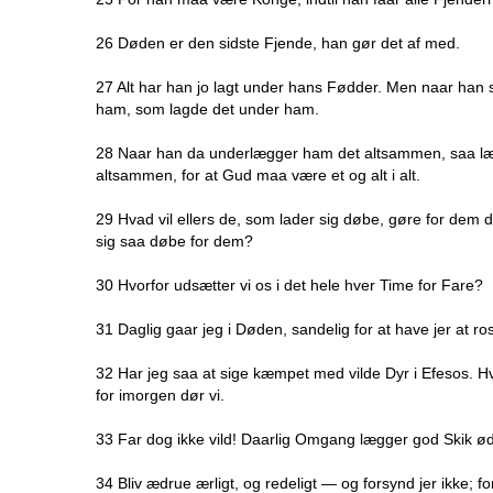
26 Døden er den sidste Fjende, han gør det af med.
27 Alt har han jo lagt under hans Fødder. Men naar han s
ham, som lagde det under ham.
28 Naar han da underlægger ham det altsammen, saa læ
altsammen, for at Gud maa være et og alt i alt.
29 Hvad vil ellers de, som lader sig døbe, gøre for dem 
sig saa døbe for dem?
30 Hvorfor udsætter vi os i det hele hver Time for Fare?
31 Daglig gaar jeg i Døden, sandelig for at have jer at ro
32 Har jeg saa at sige kæmpet med vilde Dyr i Efesos. Hva
for imorgen dør vi.
33 Far dog ikke vild! Daarlig Omgang lægger god Skik ø
34 Bliv ædrue ærligt, og redeligt — og forsynd jer ikke; fo