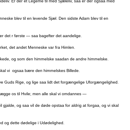
eliv. Er der et Legeme til med Sjæleliv, saa er der ogsaa med
eske blev til en levende Sjæl. Den sidste Adam blev til en
er det r første — saa bagefter det aandelige.
ket, det andet Menneske var fra Himlen.
kede, og som den himmelske saadan de andre himmelske.
skal vi ogsaa bære den himmelskes Billede.
ve Guds Rige, og lige saa lidt det forgængelige Uforgængelighed.
 lægge os til Hvile; men alle skal vi omdannes —
il gjalde, og saa vil de døde opstaa for aldrig at forgaa, og vi skal
ed og dette dødelige i Udødelighed.