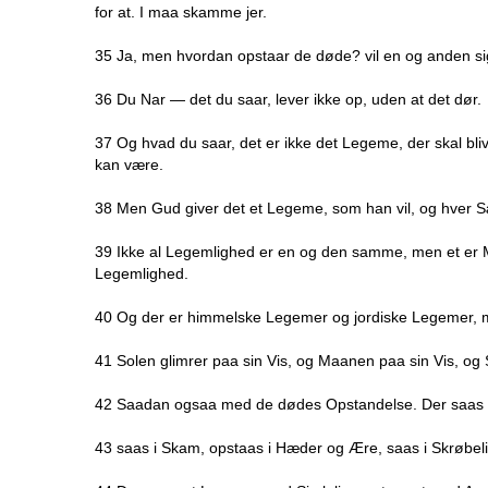
for at. I maa skamme jer.
35 Ja, men hvordan opstaar de døde? vil en og anden 
36 Du Nar — det du saar, lever ikke op, uden at det dør.
37 Og hvad du saar, det er ikke det Legeme, der skal bliv
kan være.
38 Men Gud giver det et Legeme, som han vil, og hver S
39 Ikke al Legemlighed er en og den samme, men et er Me
Legemlighed.
40 Og der er himmelske Legemer og jordiske Legemer, m
41 Solen glimrer paa sin Vis, og Maanen paa sin Vis, og S
42 Saadan ogsaa med de dødes Opstandelse. Der saas i
43 saas i Skam, opstaas i Hæder og Ære, saas i Skrøbelig