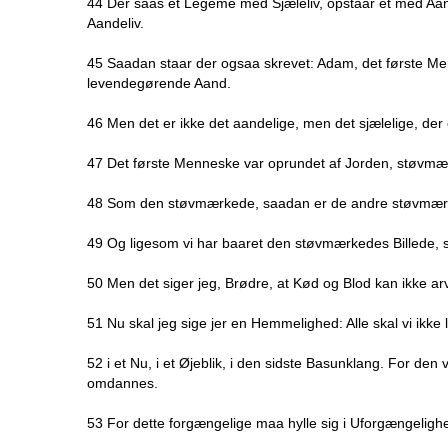
44 Der saas et Legeme med Sjæleliv, opstaar et med Aand
Aandeliv.
45 Saadan staar der ogsaa skrevet: Adam, det første Menn
levendegørende Aand.
46 Men det er ikke det aandelige, men det sjælelige, der 
47 Det første Menneske var oprundet af Jorden, støvmær
48 Som den støvmærkede, saadan er de andre støvmær
49 Og ligesom vi har baaret den støvmærkedes Billede, 
50 Men det siger jeg, Brødre, at Kød og Blod kan ikke ar
51 Nu skal jeg sige jer en Hemmelighed: Alle skal vi ikke
52 i et Nu, i et Øjeblik, i den sidste Basunklang. For den v
omdannes.
53 For dette forgængelige maa hylle sig i Uforgængeligh