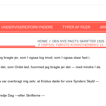
UNDERVISERE/FORKYNDERE
TYPER AF FILER
AR
HOME
/
DEN NYE PAGTS SKRIFTER 1926
/
DNPS26: FØRSTE KORINTHERBREV 15
g bragte jer, som I ogsaa tog imod, som I ogsaa staar fast i,
ed det, som Ordet lød, hvormed jeg bragte jer det — med mindre I da
a var overbragt mig selv: at Kristus døde for vore Synders Skyld —
tredje Dag —efter Skrifterne —