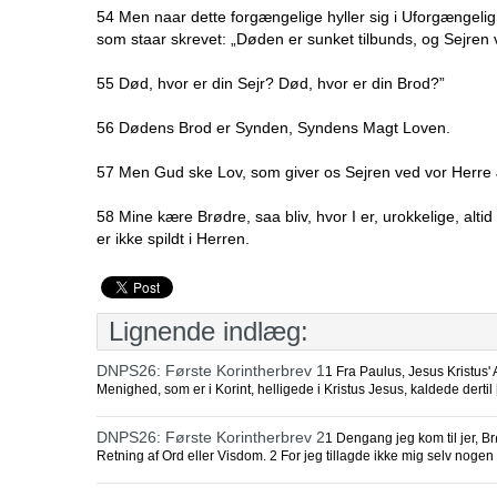
54 Men naar dette forgængelige hyller sig i Uforgængelig
som staar skrevet: „Døden er sunket tilbunds, og Sejren
55 Død, hvor er din Sejr? Død, hvor er din Brod?”
56 Dødens Brod er Synden, Syndens Magt Loven.
57 Men Gud ske Lov, som giver os Sejren ved vor Herre 
58 Mine kære Brødre, saa bliv, hvor I er, urokkelige, alt
er ikke spildt i Herren.
Lignende indlæg:
DNPS26: Første Korintherbrev 1
1 Fra Paulus, Jesus Kristus' 
Menighed, som er i Korint, helligede i Kristus Jesus, kaldede dertil
DNPS26: Første Korintherbrev 2
1 Dengang jeg kom til jer, B
Retning af Ord eller Visdom. 2 For jeg tillagde ikke mig selv noge