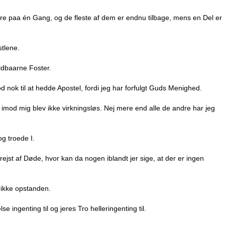
re paa én Gang, og de fleste af dem er endnu tilbage, mens en Del er
stlene.
uldbaarne Foster.
d nok til at hedde Apostel, fordi jeg har forfulgt Guds Menighed.
imod mig blev ikke virkningsløs. Nej mere end alle de andre har jeg
g troede I.
ejst af Døde, hvor kan da nogen iblandt jer sige, at der er ingen
rikke opstanden.
 ingenting til og jeres Tro helleringenting til.