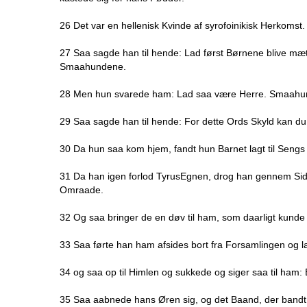
26 Det var en hellenisk Kvinde af syrofoinikisk Herkoms
27 Saa sagde han til hende: Lad først Børnene blive mætte
Smaahundene.
28 Men hun svarede ham: Lad saa være Herre. Smaahu
29 Saa sagde han til hende: For dette Ords Skyld kan du 
30 Da hun saa kom hjem, fandt hun Barnet lagt til Seng
31 Da han igen forlod TyrusEgnen, drog han gennem Sid
Omraade.
32 Og saa bringer de en døv til ham, som daarligt kun
33 Saa førte han ham afsides bort fra Forsamlingen og 
34 og saa op til Himlen og sukkede og siger saa til ham: 
35 Saa aabnede hans Øren sig, og det Baand, der bandt h