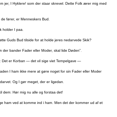
m jer, I Hyklere! som der staar skrevet: Dette Folk ærer mig med
de fører, er Menneskers Bud.
 holder I paa.
ætte Guds Bud tilside for at holde jeres nedarvede Skik?
 der bander Fader eller Moder, skal lide Døden”.
er: Det er Korban — det vil sige viet Tempelgave —
lladen I ham ikke mere at gøre noget for sin Fader eller Moder
rvet. Og I gør meget, der er ligedan.
 dem: Hør mig nu alle og forstaa det!
ige ham ved at komme ind i ham. Men det der kommer ud af et