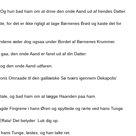
t. Og hun bad ham om at drive den onde Aand ud af hendes Datter.
, for det er ikke rigtigt at tage Børnenes Brød og kaste det for
ndene æder dog ogsaa under Bordet af Børnenes Krummer.
gaa; den onde Aand er faret ud af din Datter.
s og den onde Aand udfaren.
ons Omraade til den galilæiske Sø tværs igennem Dekapolis’
de tale, og bad ham om at lægge Haanden paa ham.
lagde Fingrene i hans Øren og spyttede og rørte ved hans Tunge
Effata! Det betyder: Luk dig op.
ans Tunge, løstes, og han talte ret.