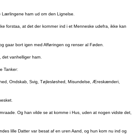
te Lærlingene ham ud om den Lignelse.
kke forstaa, at det der kommer ind i et Menneske udefra, ikke kan
 og gaar bort igen med Afføringen og renser al Føden.
det vanhelliger ham.
e Tanker:
khed, Ondskab, Svig, Tøjlesløshed, Misundelse, Æreskænderi,
nesket.
’ Omraade. Og han vilde se at komme i Hus, uden at nogen vidste det,
des lille Datter var besat af en uren Aand, og hun kom nu ind og