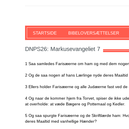
SKRIFTEN
STARTSIDE
BIBELOVERSÆTTELSER
DNPS26: Markusevangeliet 7
1 Saa samledes Farisæerne om ham og med dem nogen af
2 Og de saa nogen af hans Lærlinge nyde deres Maaltid 
3 Ellers holder Farisæerne og alle Judæerne fast ved de
4 Og naar de kommer hjem fra Torvet, spiser de ikke ude
at overholde: at væde Bægere og Pottemaal og Kedler.
5 Og saa spurgte Farisæerne og de Skriftlærde ham: Hvo
deres Maaltid med vanhellige Hænder?