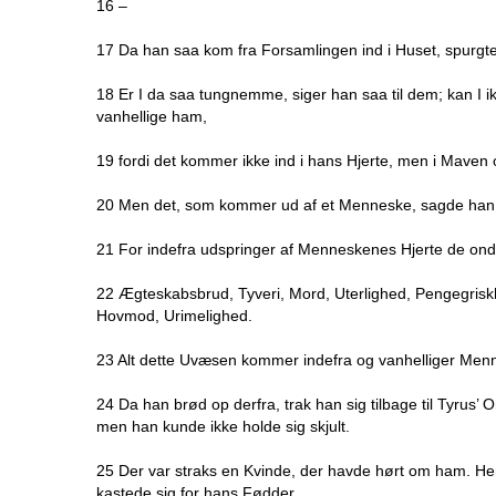
16 –
17 Da han saa kom fra Forsamlingen ind i Huset, spurg
18 Er I da saa tungnemme, siger han saa til dem; kan I i
vanhellige ham,
19 fordi det kommer ikke ind i hans Hjerte, men i Maven
20 Men det, som kommer ud af et Menneske, sagde han, 
21 For indefra udspringer af Menneskenes Hjerte de ond
22 Ægteskabsbrud, Tyveri, Mord, Uterlighed, Pengegris
Hovmod, Urimelighed.
23 Alt dette Uvæsen kommer indefra og vanhelliger Men
24 Da han brød op derfra, trak han sig tilbage til Tyrus
men han kunde ikke holde sig skjult.
25 Der var straks en Kvinde, der havde hørt om ham. Hen
kastede sig for hans Fødder.