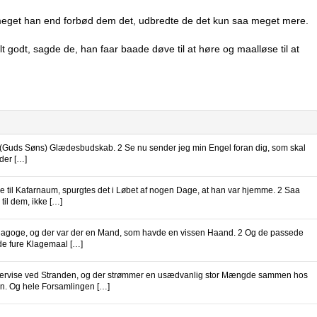
 meget han end forbød dem det, udbredte de det kun saa meget mere.
 godt, sagde de, han faar baade døve til at høre og maalløse til at
' (Guds Søns) Glædesbudskab. 2 Se nu sender jeg min Engel foran dig, som skal
 der […]
ge til Kafarnaum, spurgtes det i Løbet af nogen Dage, at han var hjemme. 2 Saa
il dem, ikke […]
nagoge, og der var der en Mand, som havde en vissen Haand. 2 Og de passede
de fure Klagemaal […]
dervise ved Stranden, og der strømmer en usædvanlig stor Mængde sammen hos
n. Og hele Forsamlingen […]