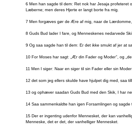
6 Men han sagde til dem: Ret nok har Jesaja profeteret o
Læberne; men deres Hjerte er langt borte fra mig.
7 Men forgæves gør de Ære af mig, naar de Lærdomme, 
8 Guds Bud lader I fare, og Menneskenes nedarvede Skik
9 Og saa sagde han til dem: Er det ikke smukt af jer at s
10 For Moses har sagt: „Ær din Fader og Moder”, og „den
11 Men I siger: Naar en siger til sin Fader eller sin Mod
12 det som jeg ellers skulde have hjulpet dig med, saa ti
13 og ophæver saadan Guds Bud med den Skik, I har neda
14 Saa sammenkaldte han igen Forsamlingen og sagde til
15 Der er ingenting udenfor Mennesket, der kan vanhell
Menneske, det er det, der vanhelliger Mennesket.