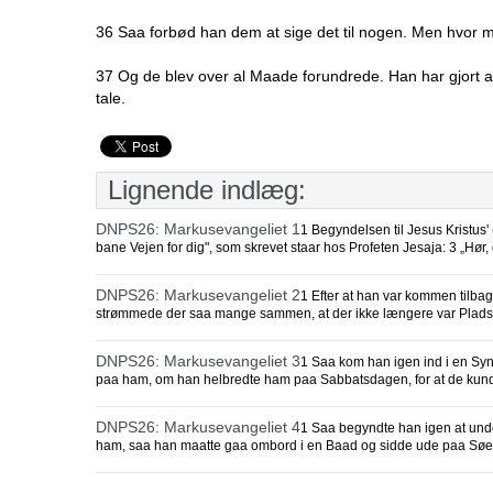
36 Saa forbød han dem at sige det til nogen. Men hvor
37 Og de blev over al Maade forundrede. Han har gjort alt
tale.
Lignende indlæg:
DNPS26: Markusevangeliet 1
1 Begyndelsen til Jesus Kristus
bane Vejen for dig", som skrevet staar hos Profeten Jesaja: 3 „Hør,
DNPS26: Markusevangeliet 2
1 Efter at han var kommen tilba
strømmede der saa mange sammen, at der ikke længere var Plads t
DNPS26: Markusevangeliet 3
1 Saa kom han igen ind i en Sy
paa ham, om han helbredte ham paa Sabbatsdagen, for at de kun
DNPS26: Markusevangeliet 4
1 Saa begyndte han igen at un
ham, saa han maatte gaa ombord i en Baad og sidde ude paa Søe