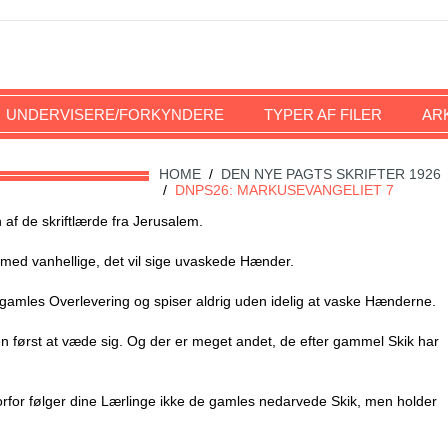
UNDERVISERE/FORKYNDERE
TYPER AF FILER
AR
HOME
/
DEN NYE PAGTS SKRIFTER 1926
/
DNPS26: MARKUSEVANGELIET 7
 de skriftlærde fra Jerusalem.
med vanhellige, det vil sige uvaskede Hænder.
 gamles Overlevering og spiser aldrig uden idelig at vaske Hænderne.
n først at væde sig. Og der er meget andet, de efter gammel Skik har
rfor følger dine Lærlinge ikke de gamles nedarvede Skik, men holder