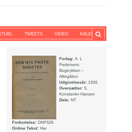
KTUEL
TWEETS
VIDEO
KALENDER
Forlag:
A. L.
Pedersens
Bogtrykkeri –
Allingåbro
Udgivelsesår:
1926
Oversætter:
S.
Konstantin-Hansen
Dele:
NT
Forkortelse:
DNPS26
Online Tekst:
Her