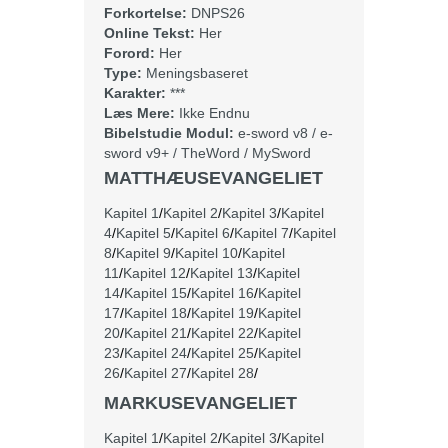
Forkortelse:
DNPS26
Online Tekst:
Her
Forord:
Her
Type:
Meningsbaseret
Karakter:
***
Læs Mere:
Ikke Endnu
Bibelstudie Modul:
e-sword v8
/
e-
sword v9+
/
TheWord
/
MySword
MATTHÆUSEVANGELIET
Kapitel 1
/
Kapitel 2
/
Kapitel 3
/
Kapitel
4
/
Kapitel 5
/
Kapitel 6
/
Kapitel 7
/
Kapitel
8
/
Kapitel 9
/
Kapitel 10
/
Kapitel
11
/
Kapitel 12
/
Kapitel 13
/
Kapitel
14
/
Kapitel 15
/
Kapitel 16
/
Kapitel
17
/
Kapitel 18
/
Kapitel 19
/
Kapitel
20
/
Kapitel 21
/
Kapitel 22
/
Kapitel
23
/
Kapitel 24
/
Kapitel 25
/
Kapitel
26
/
Kapitel 27
/
Kapitel 28
/
MARKUSEVANGELIET
Kapitel 1
/
Kapitel 2
/
Kapitel 3
/
Kapitel