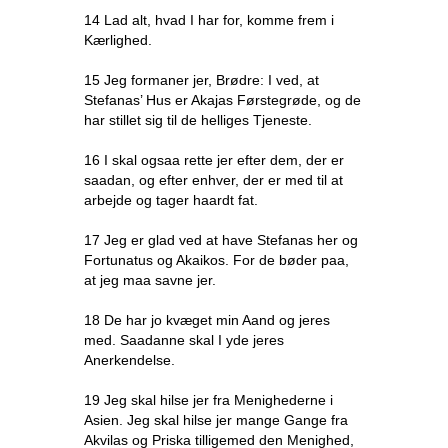
14 Lad alt, hvad I har for, komme frem i
Kærlighed.
15 Jeg formaner jer, Brødre: I ved, at
Stefanas’ Hus er Akajas Førstegrøde, og de
har stillet sig til de helliges Tjeneste.
16 I skal ogsaa rette jer efter dem, der er
saadan, og efter enhver, der er med til at
arbejde og tager haardt fat.
17 Jeg er glad ved at have Stefanas her og
Fortunatus og Akaikos. For de bøder paa,
at jeg maa savne jer.
18 De har jo kvæget min Aand og jeres
med. Saadanne skal I yde jeres
Anerkendelse.
19 Jeg skal hilse jer fra Menighederne i
Asien. Jeg skal hilse jer mange Gange fra
Akvilas og Priska tilligemed den Menighed,