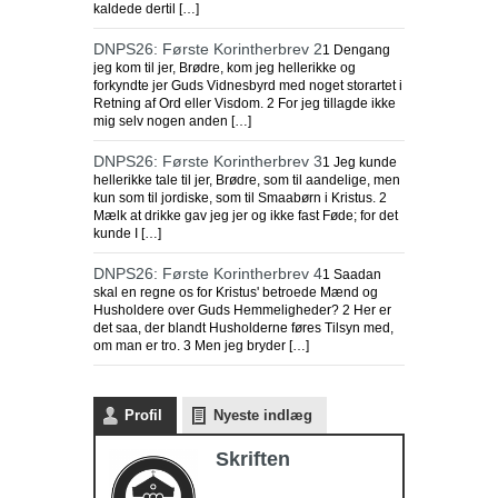
kaldede dertil […]
DNPS26: Første Korintherbrev 2
1 Dengang
jeg kom til jer, Brødre, kom jeg hellerikke og
forkyndte jer Guds Vidnesbyrd med noget storartet i
Retning af Ord eller Visdom. 2 For jeg tillagde ikke
mig selv nogen anden […]
DNPS26: Første Korintherbrev 3
1 Jeg kunde
hellerikke tale til jer, Brødre, som til aandelige, men
kun som til jordiske, som til Smaabørn i Kristus. 2
Mælk at drikke gav jeg jer og ikke fast Føde; for det
kunde I […]
DNPS26: Første Korintherbrev 4
1 Saadan
skal en regne os for Kristus' betroede Mænd og
Husholdere over Guds Hemmeligheder? 2 Her er
det saa, der blandt Husholderne føres Tilsyn med,
om man er tro. 3 Men jeg bryder […]
Profil
Nyeste indlæg
Skriften